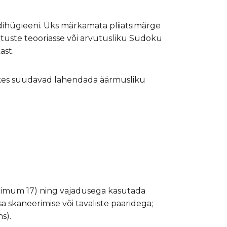
dihügieeni. Üks märkamata pliiatsimärge
atuste teooriasse või arvutusliku Sudoku
ast.
ga, kes suudavad lahendada äärmusliku
inimum 17) ning vajadusega kasutada
a skaneerimise või tavaliste paaridega;
s).