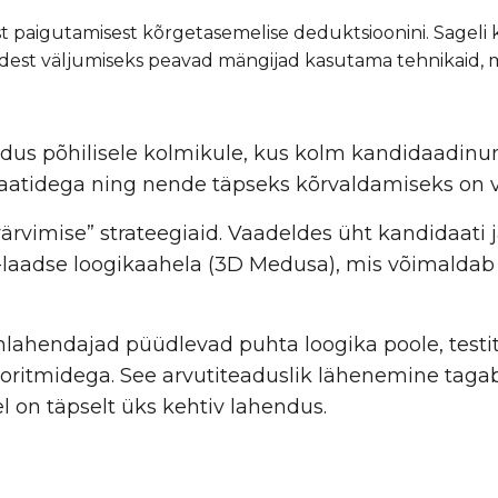
ast paigutamisest kõrgetasemelise deduktsioonini. Sageli
udest väljumiseks peavad mängijad kasutama tehnikaid, 
dus põhilisele kolmikule, kus kolm kandidaadinum
daatidega ning nende täpseks kõrvaldamiseks on va
vimise” strateegiaid. Vaadeldes üht kandidaati ja
3D-laadse loogikaahela (3D Medusa), mis võimalda
nimlahendajad püüdlevad puhta loogika poole, test
lgoritmidega. See arvutiteaduslik lähenemine tagab
el on täpselt üks kehtiv lahendus.