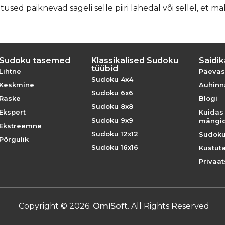
ed paiknevad sageli selle piiri lähedal või sellel, et ma
Sudoku tasemed
Klassikalised Sudoku
Saidik
tüübid
Lihtne
Päevas
Sudoku 4x4
Keskmine
Auhinna
Sudoku 6x6
Raske
Blogi
Sudoku 8x8
Ekspert
Kuidas
Sudoku 9x9
mängi
Ekstreemne
Sudoku 12x12
Sudoku
Põrgulik
Sudoku 16x16
Kustut
Privaat
Copyright
©
2026
.
OmiSoft
. All Rights Reserved