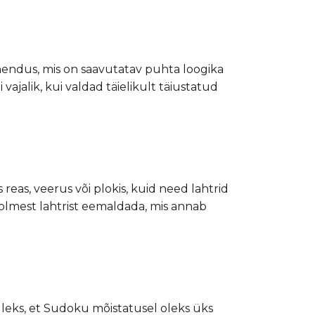
hendus, mis on saavutatav puhta loogika
ajalik, kui valdad täielikult täiustatud
reas, veerus või plokis, kuid need lahtrid
kolmest lahtrist eemaldada, mis annab
lleks, et Sudoku mõistatusel oleks üks