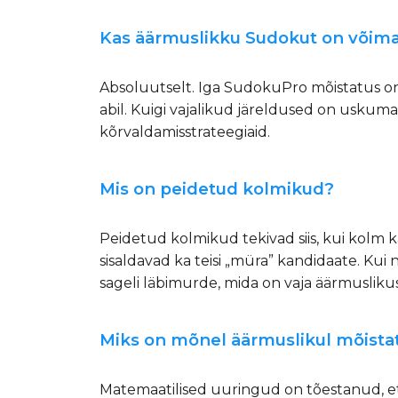
Kas äärmuslikku Sudokut on võima
Absoluutselt. Iga SudokuPro mõistatus on 
abil. Kuigi vajalikud järeldused on uskuma
kõrvaldamisstrateegiaid.
Mis on peidetud kolmikud?
Peidetud kolmikud tekivad siis, kui kolm k
sisaldavad ka teisi „müra” kandidaate. Ku
sageli läbimurde, mida on vaja äärmuslikus
Miks on mõnel äärmuslikul mõistatu
Matemaatilised uuringud on tõestanud, et 