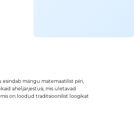
u esindab mängu matemaatilist piiri,
kaid aheljärjestusi, mis ületavad
mis on loodud traditsioonilist loogikat