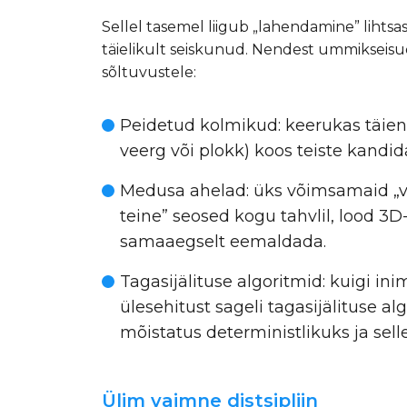
Sellel tasemel liigub „lahendamine” lihts
täielikult seiskunud. Nendest ummikseis
sõltuvustele:
Peidetud kolmikud: keerukas täien
veerg või plokk) koos teiste kandi
Medusa ahelad: üks võimsamaid „vär
teine” seosed kogu tahvlil, lood 
samaaegselt eemaldada.
Tagasijälituse algoritmid: kuigi i
ülesehitust sageli tagasijälituse a
mõistatus deterministlikuks ja sell
Ülim vaimne distsipliin