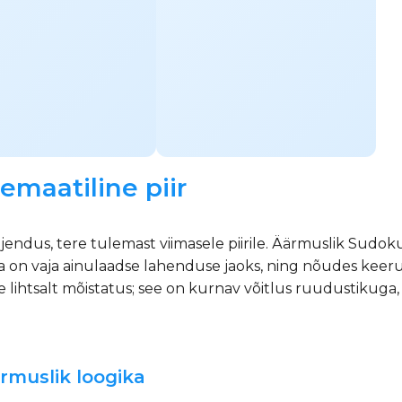
maatiline piir
jendus, tere tulemast viimasele piirile. Äärmuslik Sudok
ida on vaja ainulaadse lahenduse jaoks, ning nõudes keeru
 lihtsalt mõistatus; see on kurnav võitlus ruudustikuga, 
rmuslik loogika