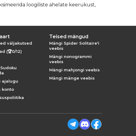
ksimeerida loogiliste ahelate keerukust,
aart
Teised mängud
ed väljakutsed
Mängi Spider Solitaire'i
veebis
d (🏆0/12)
Mängi nonogrammi
veebis
 Sudoku
Mängi mahjongi veebis
da
Mängi mänge veebis
 ajalugu
a konto
suspoliitika