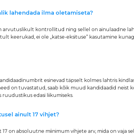
lik lahendada ilma oletamiseta?
arvutuslikult kontrollitud ning sellel on ainulaadne la
tult keerukad, ei ole „katse-eksituse” kasutamine kunagi v
andidaadinumbrit esinevad täpselt kolmes lahtris kindlas 
i need on tuvastatud, saab kõik muud kandidaadid neist 
 ruudustikus edasi liikumiseks.
sel ainult 17 vihjet?
17 on absoluutne miinimum vihjete arv, mida on vaja se