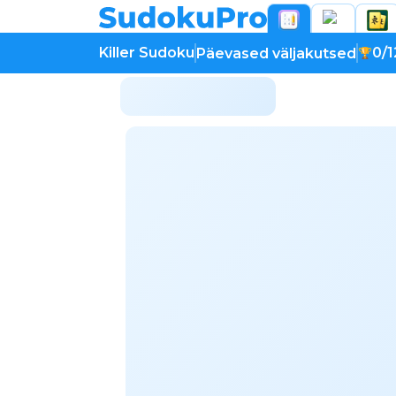
Killer Sudoku
0/1
Päevased väljakutsed