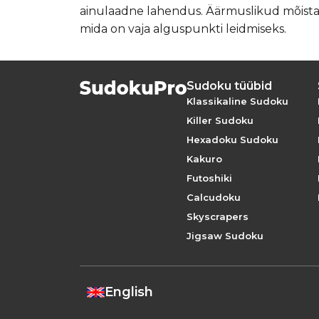
ainulaadne lahendus. Äärmuslikud mõistatus
mida on vaja alguspunkti leidmiseks.
Sudoku tüübid
Klassikaline Sudoku
Killer Sudoku
Hexadoku Sudoku
Kakuro
Futoshiki
Calcudoku
Skyscrapers
Jigsaw Sudoku
English