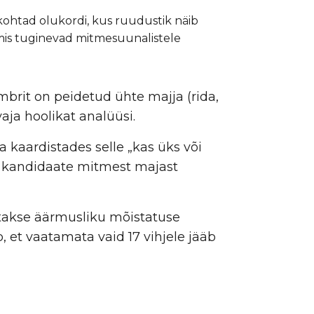
 kohtad olukordi, kus ruudustik näib
mis tuginevad mitmesuunalistele
brit on peidetud ühte majja (rida,
ja hoolikat analüüsi.
 kaardistades selle „kas üks või
b kandidaate mitmest majast
itakse äärmusliku mõistatuse
, et vaatamata vaid 17 vihjele jääb