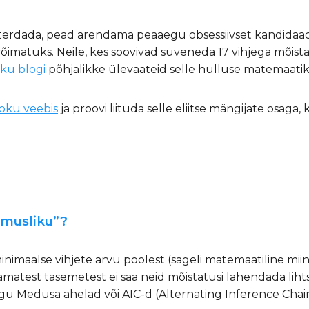
isterdada, pead arendama peaaegu obsessiivset kandidaa
imatuks. Neile, kes soovivad süveneda 17 vihjega mõist
ku blogi
põhjalikke ülevaateid selle hulluse matemaatik
oku veebis
ja proovi liituda selle eliitse mängijate osa
rmusliku”?
imaalse vihjete arvu poolest (sageli matemaatiline mi
matest tasemetest ei saa neid mõistatusi lahendada lihts
gu Medusa ahelad või AIC-d (Alternating Inference Chain