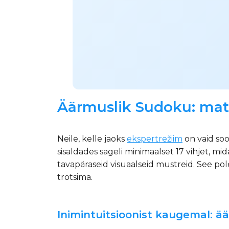
Äärmuslik Sudoku: mate
Neile, kelle jaoks
ekspertrežiim
on vaid soo
sisaldades sageli minimaalset 17 vihjet, m
tavapäraseid visuaalseid mustreid. See pole
trotsima.
Inimintuitsioonist kaugemal: ää