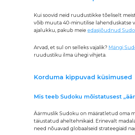
Kui soovid neid ruudustikke tõeliselt me
võib muuta 40-minutilise lahenduskatse võ
ajalukku, pakub meie
edasijõudnud Sudo
Arvad, et sul on selleks vajalik?
Mängi Sud
ruudustiku ilma ühegi vihjeta.
Korduma kippuvad küsimused
Mis teeb Sudoku mõistatusest „ää
Äärmuslik Sudoku on määratletud oma min
täiustatud aheltehnikaid. Erinevalt madala
need nõuavad globaalseid strateegiaid na