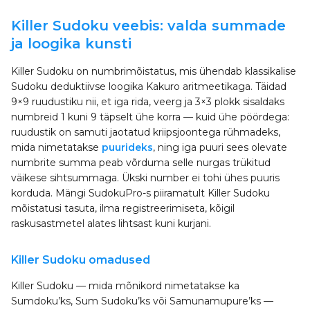
Killer Sudoku veebis: valda summade
ja loogika kunsti
Killer Sudoku on numbrimõistatus, mis ühendab klassikalise
Sudoku deduktiivse loogika Kakuro aritmeetikaga. Täidad
9×9 ruudustiku nii, et iga rida, veerg ja 3×3 plokk sisaldaks
numbreid 1 kuni 9 täpselt ühe korra — kuid ühe pöördega:
ruudustik on samuti jaotatud kriipsjoontega rühmadeks,
mida nimetatakse
puurideks
, ning iga puuri sees olevate
numbrite summa peab võrduma selle nurgas trükitud
väikese sihtsummaga. Ükski number ei tohi ühes puuris
korduda. Mängi SudokuPro-s piiramatult Killer Sudoku
mõistatusi tasuta, ilma registreerimiseta, kõigil
raskusastmetel alates lihtsast kuni kurjani.
Killer Sudoku omadused
Killer Sudoku — mida mõnikord nimetatakse ka
Sumdoku’ks, Sum Sudoku’ks või Samunamupure’ks —