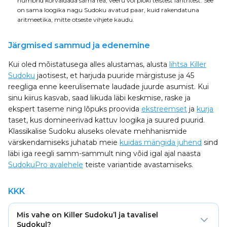
numbrid kõrvaldada sama rea, veeru või ploki teistest lahtritest. See
on sama loogika nagu Sudoku avatud paar, kuid rakendatuna
aritmeetika, mitte otseste vihjete kaudu.
Järgmised sammud ja edenemine
Kui oled mõistatusega alles alustamas, alusta
lihtsa Killer
Sudoku
jaotisest, et harjuda puuride märgistuse ja 45
reegliga enne keerulisemate laudade juurde asumist. Kui
sinu kiirus kasvab, saad liikuda läbi keskmise, raske ja
ekspert taseme ning lõpuks proovida
ekstreemset
ja
kurja
taset, kus domineerivad kattuv loogika ja suured puurid.
Klassikalise Sudoku aluseks olevate mehhanismide
värskendamiseks juhatab meie
kuidas mängida juhend
sind
läbi iga reegli samm-sammult ning võid igal ajal naasta
SudokuPro avalehele
teiste variantide avastamiseks.
KKK
Mis vahe on Killer Sudoku’l ja tavalisel
Sudokul?