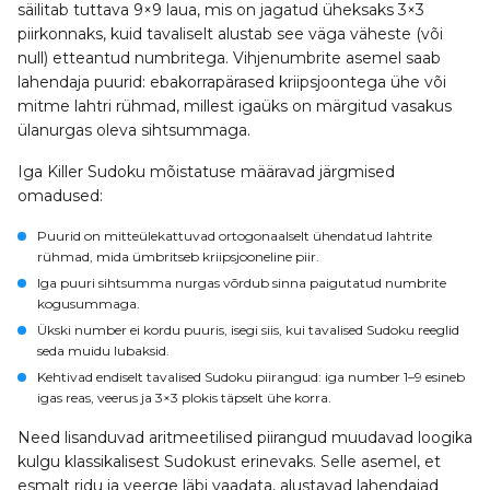
säilitab tuttava 9×9 laua, mis on jagatud üheksaks 3×3
piirkonnaks, kuid tavaliselt alustab see väga väheste (või
null) etteantud numbritega. Vihjenumbrite asemel saab
lahendaja puurid: ebakorrapärased kriipsjoontega ühe või
mitme lahtri rühmad, millest igaüks on märgitud vasakus
ülanurgas oleva sihtsummaga.
Iga Killer Sudoku mõistatuse määravad järgmised
omadused:
Puurid
on mitteülekattuvad ortogonaalselt ühendatud lahtrite
rühmad, mida ümbritseb kriipsjooneline piir.
Iga puuri
sihtsumma
nurgas võrdub sinna paigutatud numbrite
kogusummaga.
Ükski number ei kordu puuris
, isegi siis, kui tavalised Sudoku reeglid
seda muidu lubaksid.
Kehtivad endiselt tavalised Sudoku piirangud: iga number 1–9 esineb
igas reas, veerus ja 3×3 plokis täpselt ühe korra.
Need lisanduvad aritmeetilised piirangud muudavad loogika
kulgu klassikalisest Sudokust erinevaks. Selle asemel, et
esmalt ridu ja veerge läbi vaadata, alustavad lahendajad