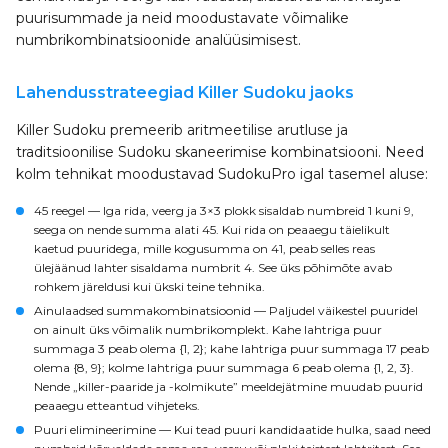
puurisummade ja neid moodustavate võimalike
numbrikombinatsioonide analüüsimisest.
Lahendusstrateegiad Killer Sudoku jaoks
Killer Sudoku premeerib aritmeetilise arutluse ja
traditsioonilise Sudoku skaneerimise kombinatsiooni. Need
kolm tehnikat moodustavad SudokuPro igal tasemel aluse:
45 reegel
— Iga rida, veerg ja 3×3 plokk sisaldab numbreid 1 kuni 9,
seega on nende summa alati 45. Kui rida on peaaegu täielikult
kaetud puuridega, mille kogusumma on 41, peab selles reas
ülejäänud lahter sisaldama numbrit 4. See üks põhimõte avab
rohkem järeldusi kui ükski teine tehnika.
Ainulaadsed summakombinatsioonid
— Paljudel väikestel puuridel
on ainult üks võimalik numbrikomplekt. Kahe lahtriga puur
summaga 3 peab olema {1, 2}; kahe lahtriga puur summaga 17 peab
olema {8, 9}; kolme lahtriga puur summaga 6 peab olema {1, 2, 3}.
Nende „killer-paaride ja -kolmikute” meeldejätmine muudab puurid
peaaegu etteantud vihjeteks.
Puuri elimineerimine
— Kui tead puuri kandidaatide hulka, saad need