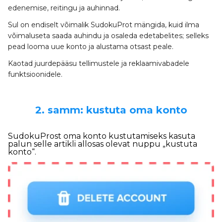
edenemise, reitingu ja auhinnad.
Sul on endiselt võimalik SudokuProt mängida, kuid ilma
võimaluseta saada auhindu ja osaleda edetabelites; selleks
pead looma uue konto ja alustama otsast peale.
Kaotad juurdepääsu tellimustele ja reklaamivabadele
funktsioonidele.
2. samm: kustuta oma konto
SudokuProst oma konto kustutamiseks kasuta
palun selle artikli allosas olevat nuppu „kustuta
konto“.