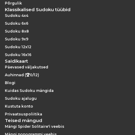
Põrgulik
Klassikalised Sudoku tüübid
Sudoku 4x4
Sudoku 6x6
Sudoku 8x8
Sudoku 9x9
Sudoku 12x12
Sudoku 16x16
Saidikaart
Päevased väljakutsed
Auhinnad (🏆0/12)
Blogi
Kuidas Sudoku mängida
Sudoku ajalugu
Kustuta konto
Privaatsuspoliitika
Teised mängud
Mängi Spider Solitaire'i veebis
Mängi nonogrammi veebis