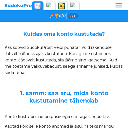
0/12
0
Kuidas oma konto kustutada?
Kas soovid SudokuProst veidi puhata? Võid rakenduse
lihtsalt mõneks ajaks kustutada. Kui aga otsustad oma
konto jäädavalt kustutada, siis jääme sind igatsema. Kuid
me toetame valikuvabadust, seega anname juhised, kuidas
seda teha.
1. samm: saa aru, mida konto
kustutamine tähendab
Konto kustutamine on püsiv ega ole tagasi pööratav.
Kaotad kõik selle konto andmed ja sisu, näiteks mängu