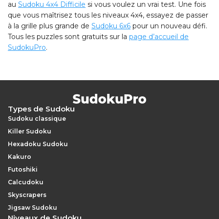
au
Sudoku 4x4 Difficile
si vous voulez un vrai test. Une fois
que vous maîtrisez tous les niveaux 4x4, essayez de passer
à la grille plus grande de
Sudoku 6x6
pour un nouveau défi.
Tous les puzzles sont gratuits sur la
page d’accueil de
SudokuPro
.
Types de Sudoku
Sudoku classique
Killer Sudoku
Hexadoku Sudoku
Kakuro
Futoshiki
Calcudoku
Skyscrapers
Jigsaw Sudoku
Niveaux de Sudoku