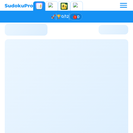
0/12
0