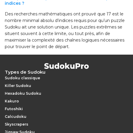
indices ?
Des recherches mathématiques ont prouvé que 17 est le
nombre minimal absolu d’indices requis pour qu’un puzzle
Sudoku ait une solution unique. Les puzzles extrêmes se
situent souvent à cette limite, ou tout près, afin de
maximiser la complexité des chaînes logiques nécessaires
pour trouver le point de départ.
Types de Sudoku
Sudoku classique
Killer Sudoku
Hexadoku Sudoku
Kakuro
Futoshiki
Calcudoku
Skyscrapers
Jigsaw Sudoku