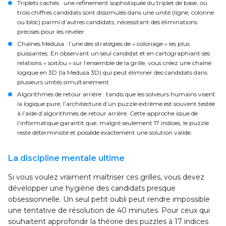
Triplets cachés : une refinement sophistiquée du triplet de base, où
trois chiffres candidats sont dissimulés dans une unité (ligne, colonne
ou bloc) parmi d’autres candidats, nécessitant des éliminations
précises pour les révéler.
Chaînes Medusa : l’une des stratégies de « coloriage » les plus
puissantes. En observant un seul candidat et en cartographiant ses
relations « soit/ou » sur l’ensemble de la grille, vous créez une chaîne
logique en 3D (la Medusa 3D) qui peut éliminer des candidats dans
plusieurs unités simultanément.
Algorithmes de retour arrière : tandis que les solveurs humains visent
la logique pure, l’architecture d’un puzzle extrême est souvent testée
à l’aide d’algorithmes de retour arrière. Cette approche issue de
l’informatique garantit que, malgré seulement 17 indices, le puzzle
reste déterministe et possède exactement une solution valide.
La discipline mentale ultime
Si vous voulez vraiment maîtriser ces grilles, vous devez
développer une hygiène des candidats presque
obsessionnelle. Un seul petit oubli peut rendre impossible
une tentative de résolution de 40 minutes. Pour ceux qui
souhaitent approfondir la théorie des puzzles à 17 indices