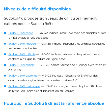
Niveaux de difficulté disponibles
SudokuPro propose six niveaux de difficulté finement
calibrés pour le Sudoku 9x9 :
Sudoku 9x9 facile
— ~36–42 indices ; résoluble avec des simples nus et
un balayage direct des cases
Sudoku 9x9 moyen
— ~30–35 indices ; introduit les simples cachés et
les paires pointantes
Sudoku 9x9 difficile
— ~26–30 indices ; nécessite des paires nues et
cachées ainsi que la réduction ligne-case
Sudoku 9x9 expert
— ~22–25 indices ; demande X-Wing, Swordfish et
XY-Wing
Sudoku 9x9 extrême
— ~19–22 indices ; nécessite XYZ-Wing, des
quadruplets nus/cachés et de courtes chaînes AIC
Sudoku 9x9 diabolique
— ~17–21 indices ; le niveau le plus difficile —
Jellyfish, AIC complet et bifurcation structurée
Pourquoi le Sudoku 9x9 est la référence absolue