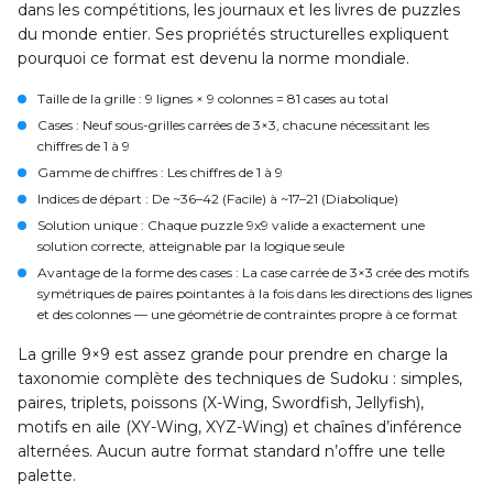
dans les compétitions, les journaux et les livres de puzzles
du monde entier. Ses propriétés structurelles expliquent
pourquoi ce format est devenu la norme mondiale.
Taille de la grille :
9 lignes × 9 colonnes = 81 cases au total
Cases :
Neuf sous-grilles carrées de 3×3, chacune nécessitant les
chiffres de 1 à 9
Gamme de chiffres :
Les chiffres de 1 à 9
Indices de départ :
De ~36–42 (Facile) à ~17–21 (Diabolique)
Solution unique :
Chaque puzzle 9x9 valide a exactement une
solution correcte, atteignable par la logique seule
Avantage de la forme des cases :
La case carrée de 3×3 crée des motifs
symétriques de paires pointantes à la fois dans les directions des lignes
et des colonnes — une géométrie de contraintes propre à ce format
La grille 9×9 est assez grande pour prendre en charge la
taxonomie complète des techniques de Sudoku : simples,
paires, triplets, poissons (X-Wing, Swordfish, Jellyfish),
motifs en aile (XY-Wing, XYZ-Wing) et chaînes d’inférence
alternées. Aucun autre format standard n’offre une telle
palette.