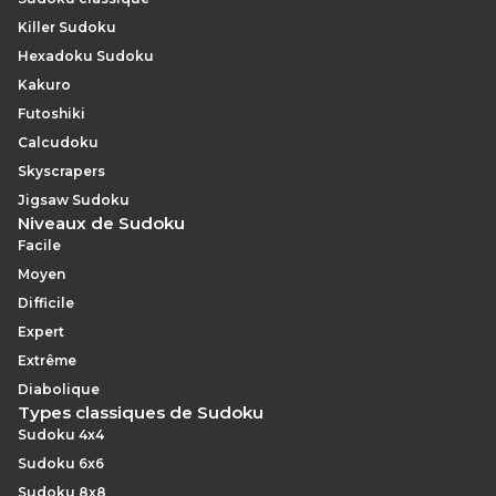
qu’un 8×8 Expert, car la grille plus grande permet une
Killer Sudoku
plus large gamme de motifs multi-unités.
Hexadoku Sudoku
Kakuro
Futoshiki
Calcudoku
Skyscrapers
Jigsaw Sudoku
Niveaux de Sudoku
Facile
Moyen
Difficile
Expert
Extrême
Diabolique
Types classiques de Sudoku
Sudoku 4x4
Sudoku 6x6
Sudoku 8x8