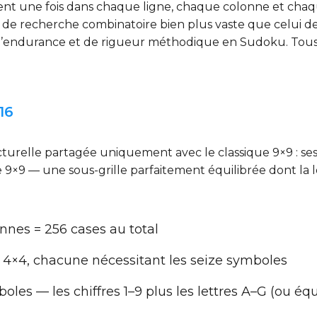
t une fois dans chaque ligne, chaque colonne et chaqu
e recherche combinatoire bien plus vaste que celui de to
d’endurance et de rigueur méthodique en Sudoku. Tous le
16
cturelle partagée uniquement avec le classique 9×9 : ses b
ille 9×9 — une sous-grille parfaitement équilibrée dont la
lonnes = 256 cases au total
de 4×4, chacune nécessitant les seize symboles
oles — les chiffres 1–9 plus les lettres A–G (ou éq