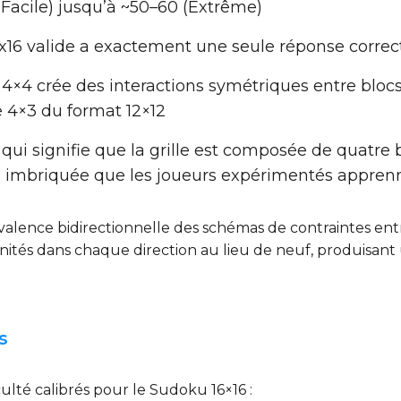
 (Facile) jusqu’à ~50–60 (Extrême)
x16 valide a exactement une seule réponse correc
é 4×4 crée des interactions symétriques entre blocs
 4×3 du format 12×12
ce qui signifie que la grille est composée de quatr
é imbriquée que les joueurs expérimentés apprenn
uivalence bidirectionnelle des schémas de contraintes en
 unités dans chaque direction au lieu de neuf, produisan
s
lté calibrés pour le Sudoku 16×16 :