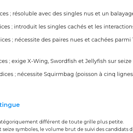
ces ; résoluble avec des singles nus et un balayag
ces ; introduit les singles cachés et les interacti
ces ; nécessite des paires nues et cachées parm
s ; exige X-Wing, Swordfish et Jellyfish sur seize
ices ; nécessite Squirmbag (poisson à cinq ligne
stingue
atégoriquement différent de toute grille plus petite.
et seize symboles, le volume brut de suivi des candidats