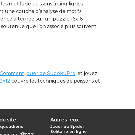
es motifs de poissons à cinq lignes —
nt une couche d’analyse de motifs
férence alternée sur un puzzle 16x16
 soutenue que l’on associe plus souvent
 Comment jouer de SudokuPro
, et jouez
2x12
couvre les techniques de poissons et
du site
Autres jeux
 quotidiens
Jouer au Spider
Solitaire en ligne
penses (🏆0/12)