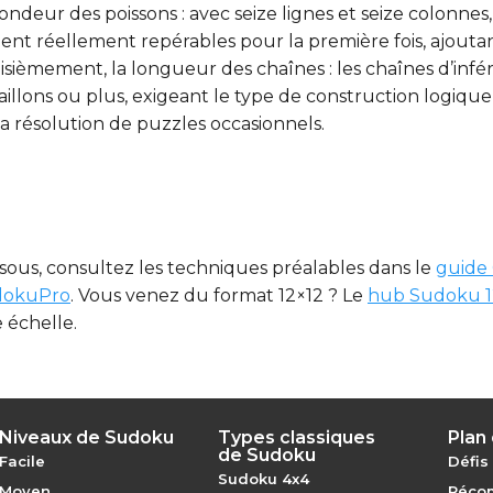
ur des poissons : avec seize lignes et seize colonnes, l
nt réellement repérables pour la première fois, ajouta
Troisièmement, la longueur des chaînes : les chaînes d’in
llons ou plus, exigeant le type de construction logique
 résolution de puzzles occasionnels.
essous, consultez les techniques préalables dans le
guide
udokuPro
. Vous venez du format 12×12 ? Le
hub Sudoku 1
 échelle.
Niveaux de Sudoku
Types classiques
Plan 
de Sudoku
Facile
Défis
Sudoku 4x4
Moyen
Récom