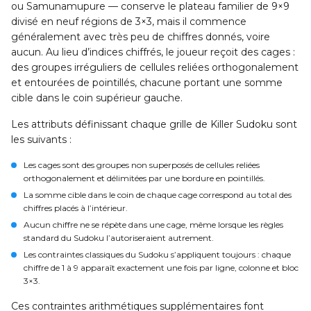
ou Samunamupure — conserve le plateau familier de 9×9
divisé en neuf régions de 3×3, mais il commence
généralement avec très peu de chiffres donnés, voire
aucun. Au lieu d’indices chiffrés, le joueur reçoit des cages :
des groupes irréguliers de cellules reliées orthogonalement
et entourées de pointillés, chacune portant une somme
cible dans le coin supérieur gauche.
Les attributs définissant chaque grille de Killer Sudoku sont
les suivants :
Les
cages
sont des groupes non superposés de cellules reliées
orthogonalement et délimitées par une bordure en pointillés.
La
somme cible
dans le coin de chaque cage correspond au total des
chiffres placés à l’intérieur.
Aucun chiffre ne se répète dans une cage
, même lorsque les règles
standard du Sudoku l’autoriseraient autrement.
Les contraintes classiques du Sudoku s’appliquent toujours : chaque
chiffre de 1 à 9 apparaît exactement une fois par ligne, colonne et bloc
3×3.
Ces contraintes arithmétiques supplémentaires font