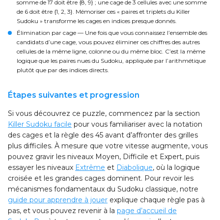
somme de 17 doit être {8, 9} ; une cage de 3 cellules avec une somme
de 6 doit être {1, 2, 3}. Mémoriser ces « paires et triplets du Killer
Sudoku » transforme les cages en indices presque donnés.
Élimination par cage
— Une fois que vous connaissez l’ensemble des
candidats d’une cage, vous pouvez éliminer ces chiffres des autres
cellules de la même ligne, colonne ou du même bloc. C’est la même
logique que les paires nues du Sudoku, appliquée par l’arithmétique
plutôt que par des indices directs.
Étapes suivantes et progression
Si vous découvrez ce puzzle, commencez par la section
Killer Sudoku facile
pour vous familiariser avec la notation
des cages et la règle des 45 avant d’affronter des grilles
plus difficiles. À mesure que votre vitesse augmente, vous
pouvez gravir les niveaux Moyen, Difficile et Expert, puis
essayer les niveaux
Extrême
et
Diabolique
, où la logique
croisée et les grandes cages dominent. Pour revoir les
mécanismes fondamentaux du Sudoku classique, notre
guide pour apprendre à jouer
explique chaque règle pas à
pas, et vous pouvez revenir à la
page d’accueil de