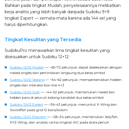
Bahkan pada tingkat Mudah, penyelesaiannya melibatkan
kerja analitis yang lebih banyak daripada Sudoku 9×9
tingkat Expert — semata-mata karena ada 144 sel yang
harus diperhitungkan.
Tingkat Kesulitan yang Tersedia
SudokuPro menawarkan lima tingkat kesulitan yang
disesuaikan untuk Sudoku 12×12:
Sudoku 12x12 Mudah
— ~65–72 petunjuk; dapat diselesaikan dengan
naked singles dan pemindaian langsung dua belas simbol
Sudoku 12x12 Sedang
— ~54–62 petunjuk; memperkenalkan hidden
singles dan interaksi box-line 4×3
Sudoku 12x12 Sulit
— ~44–52 petunjuk; memerlukan naked dan
hidden pairs di seluruh bidang kandidat dua belas simbol
Sudoku 12x12 Expert
— ~36–43 petunjuk; menuntut X-Wing dan
Swordfish pada grid 12 baris/kolom
Sudoku 12x12 Ekstrem
— ~28–34 petunjuk; memerlukan Jellyfish,
XYZ-Wing, dan analisis rantai tingkat AIC pada skala penuh