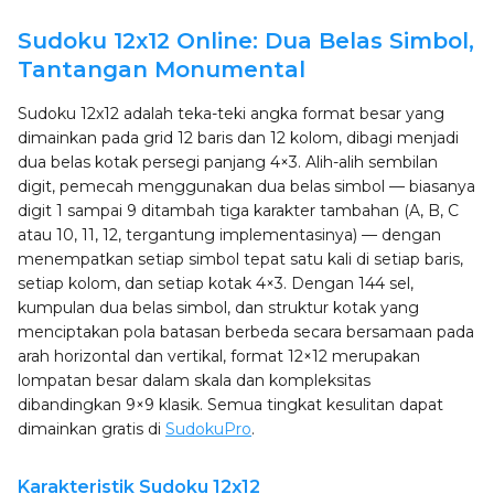
Sudoku 12x12 Online: Dua Belas Simbol,
Tantangan Monumental
Sudoku 12x12 adalah teka-teki angka format besar yang
dimainkan pada grid 12 baris dan 12 kolom, dibagi menjadi
dua belas kotak persegi panjang 4×3. Alih-alih sembilan
digit, pemecah menggunakan dua belas simbol — biasanya
digit 1 sampai 9 ditambah tiga karakter tambahan (A, B, C
atau 10, 11, 12, tergantung implementasinya) — dengan
menempatkan setiap simbol tepat satu kali di setiap baris,
setiap kolom, dan setiap kotak 4×3. Dengan 144 sel,
kumpulan dua belas simbol, dan struktur kotak yang
menciptakan pola batasan berbeda secara bersamaan pada
arah horizontal dan vertikal, format 12×12 merupakan
lompatan besar dalam skala dan kompleksitas
dibandingkan 9×9 klasik. Semua tingkat kesulitan dapat
dimainkan gratis di
SudokuPro
.
Karakteristik Sudoku 12x12