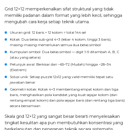
Grid 12×12 memperkenalkan sifat struktural yang tidak
memiliki padanan dalam format yang lebih kecil, sehingga
mengubah cara kerja setiap teknik utama.
Ukuran grid
: 12 baris × 12 kolom = total 144 sel
Kotak
: Dua belas sub-grid 4×3 (lebar 4 kolom, tinggi 3 baris),
masing-masing memerlukan semua dua belas simbol
Kumpulan simbol
: Dua belas simbol — digit 1–9 ditambah A, B, C
(atau yang setara)
Petunjuk awal
: Berkisar dari ~65–72 (Mudah) hingga ~28–34
(Ekstrem)
Solusi unik
: Setiap puzzle 12x12 yang valid memiliki tepat satu
jawaban benar
Geometri kotak
: Kotak 4×3 membentang empat kolom dan tiga
baris, menghasilkan pola kandidat yang kuat sejajar kolom (dari
rentang empat kolom) dan pola sejajar baris (dari rentang tiga baris)
secara bersamaan
Skala grid 12×12 yang sangat besar berarti menyelesaikan
tingkat kesulitan apa pun membutuhkan konsentrasi yang
berkelanjutan dan penerapan teknik secara sistematis.