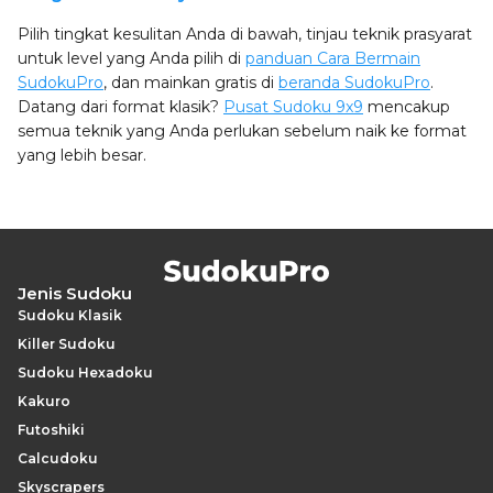
Pilih tingkat kesulitan Anda di bawah, tinjau teknik prasyarat
untuk level yang Anda pilih di
panduan Cara Bermain
SudokuPro
, dan mainkan gratis di
beranda SudokuPro
.
Datang dari format klasik?
Pusat Sudoku 9x9
mencakup
semua teknik yang Anda perlukan sebelum naik ke format
yang lebih besar.
Jenis Sudoku
Sudoku Klasik
Killer Sudoku
Sudoku Hexadoku
Kakuro
Futoshiki
Calcudoku
Skyscrapers