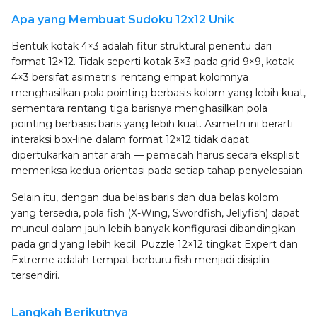
Apa yang Membuat Sudoku 12x12 Unik
Bentuk kotak 4×3 adalah fitur struktural penentu dari
format 12×12. Tidak seperti kotak 3×3 pada grid 9×9, kotak
4×3 bersifat asimetris: rentang empat kolomnya
menghasilkan pola pointing berbasis kolom yang lebih kuat,
sementara rentang tiga barisnya menghasilkan pola
pointing berbasis baris yang lebih kuat. Asimetri ini berarti
interaksi box-line dalam format 12×12 tidak dapat
dipertukarkan antar arah — pemecah harus secara eksplisit
memeriksa kedua orientasi pada setiap tahap penyelesaian.
Selain itu, dengan dua belas baris dan dua belas kolom
yang tersedia, pola fish (X-Wing, Swordfish, Jellyfish) dapat
muncul dalam jauh lebih banyak konfigurasi dibandingkan
pada grid yang lebih kecil. Puzzle 12×12 tingkat Expert dan
Extreme adalah tempat berburu fish menjadi disiplin
tersendiri.
Langkah Berikutnya