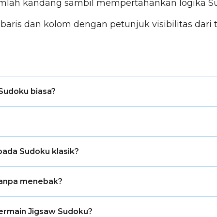
ah kandang sambil mempertahankan logika S
is dan kolom dengan petunjuk visibilitas dari te
Sudoku biasa?
n kolom yang sama seperti Sudoku biasa, tetapi kotak 3
n sel yang dibatasi. Setiap wilayah harus berisi angka 1
ipada Sudoku klasik?
wilayahnya tidak beraturan. Setelah Anda terbiasa mengi
 tanpa menebak?
ngan baik memiliki satu solusi logis yang bisa dicapai m
bermain Jigsaw Sudoku?