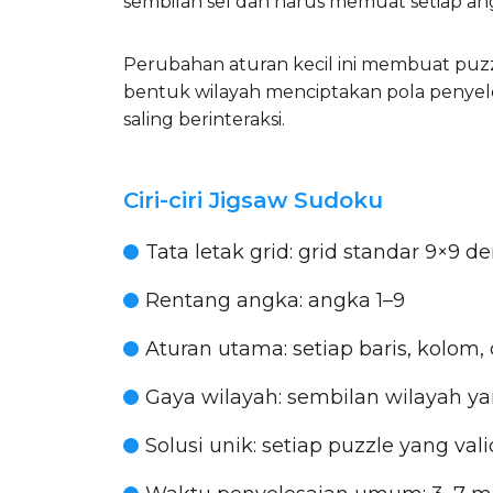
sembilan sel dan harus memuat setiap angk
Perubahan aturan kecil ini membuat puzzl
bentuk wilayah menciptakan pola penyeles
saling berinteraksi.
Ciri-ciri Jigsaw Sudoku
Tata letak grid:
grid standar 9×9 de
Rentang angka:
angka 1–9
Aturan utama:
setiap baris, kolom,
Gaya wilayah:
sembilan wilayah ya
Solusi unik:
setiap puzzle yang vali