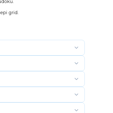
udoku.
pi grid.
×3 diganti dengan wilayah tak
–9 tepat satu kali, meskipun bentuknya
kuti batasnya, logikanya mirip dengan
elalui deduksi.