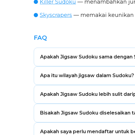
Killer Sudoku
— menambahkan juml
Skyscrapers
— memakai keunikan bar
FAQ
Apakah Jigsaw Sudoku sama dengan 
Jigsaw Sudoku memakai aturan baris da
Apa itu wilayah jigsaw dalam Sudoku?
beraturan berbentuk jigsaw.
Wilayah jigsaw adalah kelompok sembila
Apakah Jigsaw Sudoku lebih sulit dar
bukan persegi biasa.
Awalnya bisa terasa lebih sulit karena 
Bisakah Jigsaw Sudoku diselesaikan
Sudoku klasik.
Ya. Puzzle Jigsaw Sudoku yang dibuat de
Apakah saya perlu mendaftar untuk 