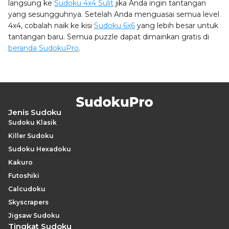
langsung ke
Sudoku 4x4 Sulit
jika Anda ingin tantangan
yang sesungguhnya. Setelah Anda menguasai semua level
4x4, cobalah naik ke kisi
Sudoku 6x6
yang lebih besar untuk
tantangan baru. Semua puzzle dapat dimainkan gratis di
beranda SudokuPro
.
Jenis Sudoku
Sudoku Klasik
Killer Sudoku
Sudoku Hexadoku
Kakuro
Futoshiki
Calcudoku
Skyscrapers
Jigsaw Sudoku
Tingkat Sudoku