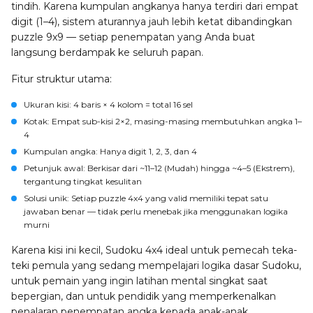
tindih. Karena kumpulan angkanya hanya terdiri dari empat
digit (1–4), sistem aturannya jauh lebih ketat dibandingkan
puzzle 9x9 — setiap penempatan yang Anda buat
langsung berdampak ke seluruh papan.
Fitur struktur utama:
Ukuran kisi
: 4 baris × 4 kolom = total 16 sel
Kotak
: Empat sub-kisi 2×2, masing-masing membutuhkan angka 1–
4
Kumpulan angka
: Hanya digit 1, 2, 3, dan 4
Petunjuk awal
: Berkisar dari ~11–12 (Mudah) hingga ~4–5 (Ekstrem),
tergantung tingkat kesulitan
Solusi unik
: Setiap puzzle 4x4 yang valid memiliki tepat satu
jawaban benar — tidak perlu menebak jika menggunakan logika
murni
Karena kisi ini kecil, Sudoku 4x4 ideal untuk pemecah teka-
teki pemula yang sedang mempelajari logika dasar Sudoku,
untuk pemain yang ingin latihan mental singkat saat
bepergian, dan untuk pendidik yang memperkenalkan
penalaran penempatan angka kepada anak-anak.