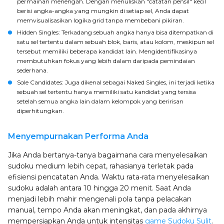
permainan menengah. Dengan menuliskan "catatan pensil" kecil
berisi angka-angka yang mungkin di setiap sel, Anda dapat
memvisualisasikan logika grid tanpa membebani pikiran.
Hidden Singles
: Terkadang sebuah angka hanya bisa ditempatkan di
satu sel tertentu dalam sebuah blok, baris, atau kolom, meskipun sel
tersebut memiliki beberapa kandidat lain. Mengidentifikasinya
membutuhkan fokus yang lebih dalam daripada pemindaian
sederhana.
Sole Candidates
: Juga dikenal sebagai Naked Singles, ini terjadi ketika
sebuah sel tertentu hanya memiliki satu kandidat yang tersisa
setelah semua angka lain dalam kelompok yang beririsan
diperhitungkan.
Menyempurnakan Performa Anda
Jika Anda bertanya-tanya bagaimana cara menyelesaikan
sudoku medium lebih cepat, rahasianya terletak pada
efisiensi pencatatan Anda. Waktu rata-rata menyelesaikan
sudoku adalah antara 10 hingga 20 menit. Saat Anda
menjadi lebih mahir mengenali pola tanpa pelacakan
manual, tempo Anda akan meningkat, dan pada akhirnya
mempersiapkan Anda untuk intensitas
game Sudoku Sulit
.