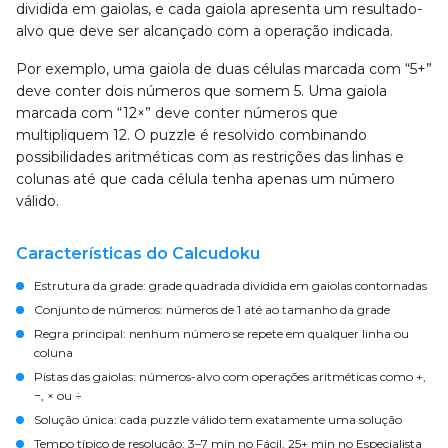
dividida em gaiolas, e cada gaiola apresenta um resultado-
alvo que deve ser alcançado com a operação indicada.
Por exemplo, uma gaiola de duas células marcada com “5+”
deve conter dois números que somem 5. Uma gaiola
marcada com “12×” deve conter números que
multipliquem 12. O puzzle é resolvido combinando
possibilidades aritméticas com as restrições das linhas e
colunas até que cada célula tenha apenas um número
válido.
Características do Calcudoku
Estrutura da grade:
grade quadrada dividida em gaiolas contornadas
Conjunto de números:
números de 1 até ao tamanho da grade
Regra principal:
nenhum número se repete em qualquer linha ou
coluna
Pistas das gaiolas:
números-alvo com operações aritméticas como +,
−, × ou ÷
Solução única:
cada puzzle válido tem exatamente uma solução
Tempo típico de resolução:
3–7 min no Fácil, 25+ min no Especialista