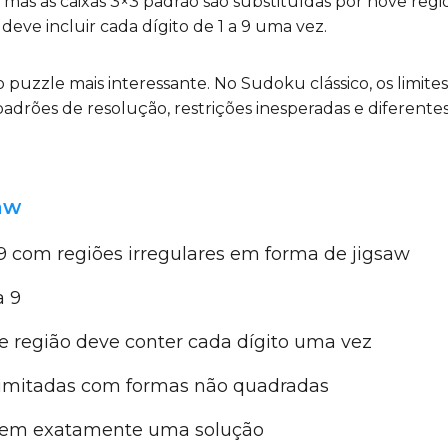
 mas as caixas 3×3 padrão são substituídas por nove regi
eve incluir cada dígito de 1 a 9 uma vez.
uzzle mais interessante. No Sudoku clássico, os limites 
padrões de resolução, restrições inesperadas e diferente
aw
9 com regiões irregulares em forma de jigsaw
a 9
 e região deve conter cada dígito uma vez
limitadas com formas não quadradas
 tem exatamente uma solução