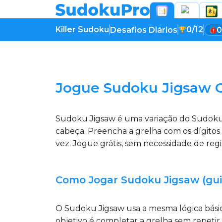
Killer Sudoku
0/12
Desafios Diários
0
A carregar o jogo...
Jogue Sudoku Jigsaw O
Sudoku Jigsaw é uma variação do Sudoku e
cabeça. Preencha a grelha com os dígitos
vez. Jogue grátis, sem necessidade de regi
Como Jogar Sudoku Jigsaw (gui
O Sudoku Jigsaw usa a mesma lógica básic
objetivo é completar a grelha sem repetir