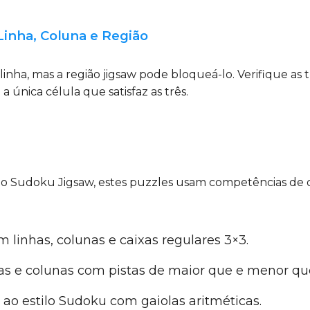
Linha, Coluna e Região
a, mas a região jigsaw pode bloqueá-lo. Verifique as tr
a única célula que satisfaz as três.
s
es do Sudoku Jigsaw, estes puzzles usam competências 
 linhas, colunas e caixas regulares 3×3.
s e colunas com pistas de maior que e menor qu
o estilo Sudoku com gaiolas aritméticas.