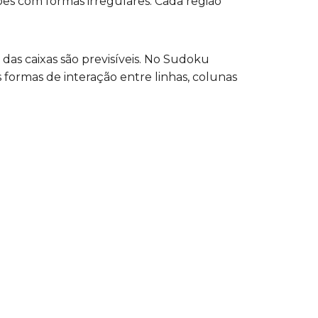
ões com formas irregulares. Cada região
das caixas são previsíveis. No Sudoku
s formas de interação entre linhas, colunas