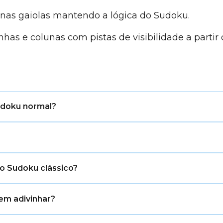
as gaiolas mantendo a lógica do Sudoku.
has e colunas com pistas de visibilidade a partir 
udoku normal?
e linhas e colunas do Sudoku normal, mas as caixas 3×3
os de nove células. Cada região deve conter os dígitos 
 o Sudoku clássico?
ue as regiões são irregulares. Depois de aprender a seguir
sem adivinhar?
construído tem uma solução lógica única que pode ser