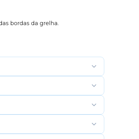
das bordas da grelha.
 são substituídas por regiões
de 1 a 9 exatamente uma vez, mesmo que
 os limites, a lógica é semelhante à do
 alcançada por dedução.