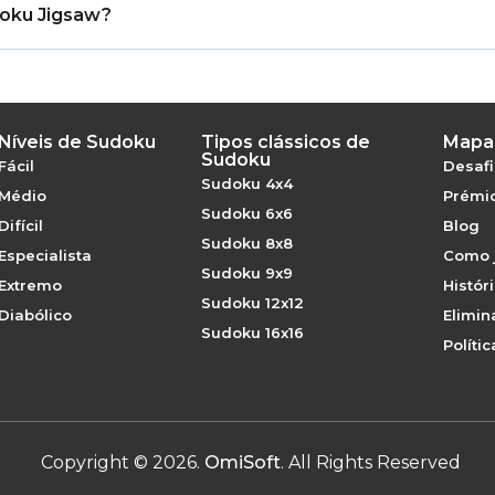
doku Jigsaw?
rátis, sem necessidade de registo.
Níveis de Sudoku
Tipos clássicos de
Mapa 
Sudoku
Fácil
Desafi
Sudoku 4x4
Médio
Prémio
Sudoku 6x6
Difícil
Blog
Sudoku 8x8
Especialista
Como 
Sudoku 9x9
Extremo
Histór
Sudoku 12x12
Diabólico
Elimin
Sudoku 16x16
Políti
Copyright
©
2026
.
OmiSoft
. All Rights Reserved