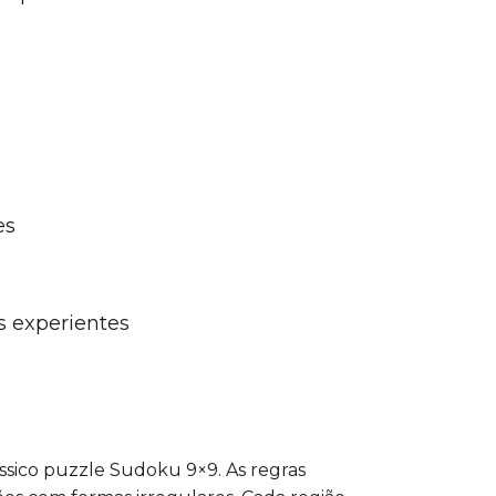
es
s experientes
ico puzzle Sudoku 9×9. As regras