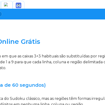
nline Grátis
m que as caixas 3×3 habituais são substituídas por reg
 de 1 a 9 para que cada linha, coluna e região delimi
sto.
a de 60 segundos)
a do Sudoku clássico, mas as regiões têm formas irregul
 dígitos em nenhuma linha, coluna ou região.