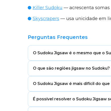
Killer Sudoku
— acrescenta somas n
Skyscrapers
— usa unicidade em lin
Perguntas Frequentes
O Sudoku Jigsaw é o mesmo que o S
O Sudoku Jigsaw usa as mesmas regras d
O que são regiões jigsaw no Sudoku?
irregulares em forma de jigsaw.
As regiões jigsaw são grupos delimitad
O Sudoku Jigsaw é mais difícil do que
a forma não seja um quadrado regular.
Pode parecer mais difícil no início porq
É possível resolver o Sudoku Jigsaw 
Sudoku clássico.
Sim. Um puzzle de Sudoku Jigsaw bem 