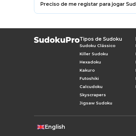
Preciso de me registar para jogar Su
Não. Pode jogar Sudoku Jigsaw online g
Tipos de Sudoku
Sudoku Clássico
Killer Sudoku
Hexadoku
Kakuro
Futoshiki
Calcudoku
Skyscrapers
Jigsaw Sudoku
English