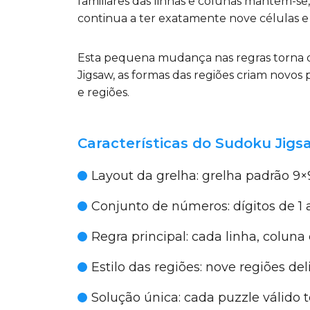
familiares das linhas e colunas mantêm-se,
continua a ter exatamente nove células e d
Esta pequena mudança nas regras torna o p
Jigsaw, as formas das regiões criam novos 
e regiões.
Características do Sudoku Jigs
Layout da grelha:
grelha padrão 9×
Conjunto de números:
dígitos de 1 
Regra principal:
cada linha, coluna
Estilo das regiões:
nove regiões de
Solução única:
cada puzzle válido