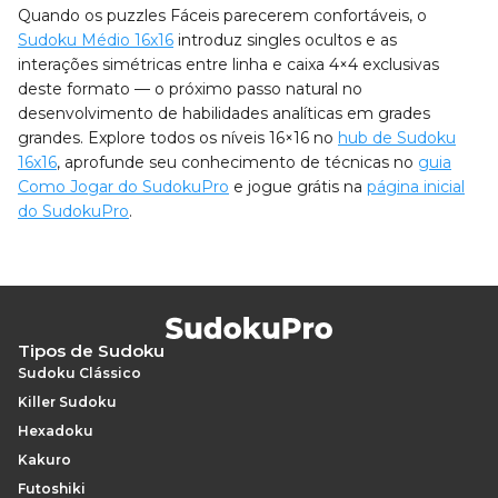
Quando os puzzles Fáceis parecerem confortáveis, o
Sudoku Médio 16x16
introduz singles ocultos e as
interações simétricas entre linha e caixa 4×4 exclusivas
deste formato — o próximo passo natural no
desenvolvimento de habilidades analíticas em grades
grandes. Explore todos os níveis 16×16 no
hub de Sudoku
16x16
, aprofunde seu conhecimento de técnicas no
guia
Como Jogar do SudokuPro
e jogue grátis na
página inicial
do SudokuPro
.
Tipos de Sudoku
Sudoku Clássico
Killer Sudoku
Hexadoku
Kakuro
Futoshiki