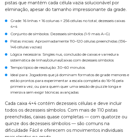
pistas que mantém cada célula vazia solucionável por
eliminação, apesar do tamanho impressionante da grade.
Grade
: 16 linhas × 16 colunas = 256 células no total; dezesseis caixas
4×4
Conjunto de símbolos
: Dezesseis símbolos (1–9 mais A–G)
Pistas iniciais
: Aproximadamente 110–120 células preenchidas (136–
146 células vazias)
Lógica necessária
: Singles nus, conclusão de caixas e varredura
sistemática de linhas/colunas/caixas com dezesseis símbolos
Tempo típico de resolução
: 30–60 minutos
Ideal para
: Jogadores que já dominam formatos de grade menores e
estão prontos para experimentar a escala completa do 16×16 pela
primeira vez, ou para quem quer uma sessão de puzzle longa e
imersiva sem exigir técnicas avançadas
Cada caixa 4×4 contém dezesseis células e deve incluir
todos os dezesseis símbolos. Com mais de 110 pistas
preenchidas, caixas quase completas — com quatorze ou
quinze dos dezesseis símbolos — são comuns na
dificuldade Fácil e oferecem os movimentos individuais