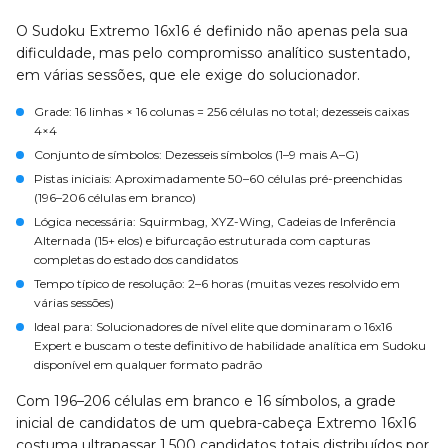
O Sudoku Extremo 16x16 é definido não apenas pela sua
dificuldade, mas pelo compromisso analítico sustentado,
em várias sessões, que ele exige do solucionador.
Grade
: 16 linhas × 16 colunas = 256 células no total; dezesseis caixas
4×4
Conjunto de símbolos
: Dezesseis símbolos (1–9 mais A–G)
Pistas iniciais
: Aproximadamente 50–60 células pré-preenchidas
(196–206 células em branco)
Lógica necessária
: Squirmbag, XYZ-Wing, Cadeias de Inferência
Alternada (15+ elos) e bifurcação estruturada com capturas
completas do estado dos candidatos
Tempo típico de resolução
: 2–6 horas (muitas vezes resolvido em
várias sessões)
Ideal para
: Solucionadores de nível elite que dominaram o 16x16
Expert e buscam o teste definitivo de habilidade analítica em Sudoku
disponível em qualquer formato padrão
Com 196–206 células em branco e 16 símbolos, a grade
inicial de candidatos de um quebra-cabeça Extremo 16x16
costuma ultrapassar 1.500 candidatos totais distribuídos por