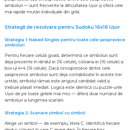
simboluri — sunt frecvente la dificultatea Ușor și oferă cele
mai rapide mutări individuale din grilă.
Strategii de rezolvare pentru Sudoku 16x16 Ușor
Strategia 1: Naked Singles pentru toate cele șaisprezece
simboluri
Pentru fiecare celulă goală, determină ce simboluri sunt
deja prezente în rândul ei (16 celule), coloana ei (16 celule) și
box-ul 4×4 (16 celule). Dacă cincisprezece dintre cele
șaisprezece simboluri sunt deja contabilizate în aceste trei
unități, simbolul rămas este singurul candidat valid și
trebuie plasat imediat. Logica este identică cu puzzle-urile
Ușor de pe toate grilele mai mici — diferă doar numărul de
simboluri și lungimea scanării.
Strategia 2: Scanare simbol cu simbol
Alege un simbol — de exemplu, litera C. Identifică fiecare
rând și coloană în care C apare deja. În fiecare box