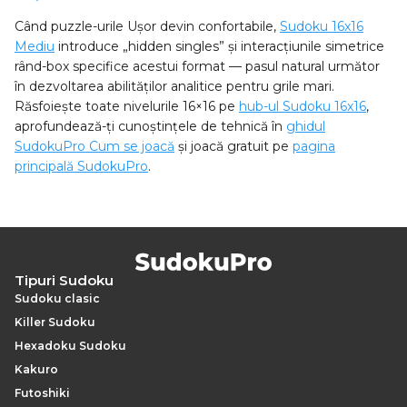
Când puzzle-urile Ușor devin confortabile,
Sudoku 16x16
Mediu
introduce „hidden singles” și interacțiunile simetrice
rând-box specifice acestui format — pasul natural următor
în dezvoltarea abilităților analitice pentru grile mari.
Răsfoiește toate nivelurile 16×16 pe
hub-ul Sudoku 16x16
,
aprofundează-ți cunoștințele de tehnică în
ghidul
SudokuPro Cum se joacă
și joacă gratuit pe
pagina
principală SudokuPro
.
Tipuri Sudoku
Sudoku clasic
Killer Sudoku
Hexadoku Sudoku
Kakuro
Futoshiki