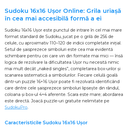
Sudoku 16x16 Ușor Online: Grila uriașă
în cea mai accesibilă formă a ei
Sudoku 16x16 Ușor este punctul de intrare în cel mai mare
format standard de Sudoku, jucat pe o grilă de 256 de
celule, cu aproximativ 110–120 de indicii completate inițial.
Setul de șaisprezece simboluri este cea mai evidentă
schimbare pentru cei care vin din formate mai mici — însă
logica de rezolvare la dificultatea Ușor nu necesită nimic
mai mult decât „naked singles”, completarea box-urilor și
scanarea sistematică a simbolurilor. Fiecare celulă goală
dintr-un puzzle 16×16 Ușor poate fi rezolvată identificând
care dintre cele șaisprezece simboluri lipsește din rândul,
coloana și box-ul 4×4 aferente. Scara este mare; abordarea
este directă. Joacă puzzle-uri gratuite nelimitate pe
SudokuPro
.
Caracteristicile Sudoku 16x16 Ușor