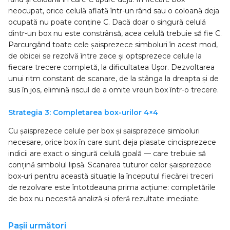
neocupat, orice celulă aflată într-un rând sau o coloană deja
ocupată nu poate conține C. Dacă doar o singură celulă
dintr-un box nu este constrânsă, acea celulă trebuie să fie C.
Parcurgând toate cele șaisprezece simboluri în acest mod,
de obicei se rezolvă între zece și optsprezece celule la
fiecare trecere completă, la dificultatea Ușor. Dezvoltarea
unui ritm constant de scanare, de la stânga la dreapta și de
sus în jos, elimină riscul de a omite vreun box într-o trecere.
Strategia 3: Completarea box-urilor 4×4
Cu șaisprezece celule per box și șaisprezece simboluri
necesare, orice box în care sunt deja plasate cincisprezece
indicii are exact o singură celulă goală — care trebuie să
conțină simbolul lipsă. Scanarea tuturor celor șaisprezece
box-uri pentru această situație la începutul fiecărei treceri
de rezolvare este întotdeauna prima acțiune: completările
de box nu necesită analiză și oferă rezultate imediate.
Pașii următori