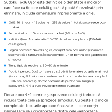
Sudoku 16x16 Ușor este definit de o densitate a indiciilor
care face ca fiecare celulă goală să poată fi rezolvată prin
eliminare, în ciuda dimensiunii impresionante a grilei.
Grilă
: 16 rânduri × 16 coloane = 256 de celule în total; șaisprezece box-
uri 4×4
Set de simboluri
: Șaisprezece simboluri (1–9 plus A–G)
Indicii inițiale
: Aproximativ 110–120 de celule completate (136–146
celule goale)
Logică necesară
: Naked singles, completarea box-urilor și scanarea
sistematică a rândurilor/coloanelor/box-urilor pentru cele șaisprezece
simboluri
Timp tipic de rezolvare
: 30–60 de minute
Potrivit pentru
: Jucătorii care au stăpânit formatele cu grile mai mici
și sunt pregătiți să experimenteze pentru prima dată scara completă
16×16, sau cei care își doresc o sesiune de puzzle mai lungă și
captivantă, fără a avea nevoie de tehnici avansate
Fiecare box 4×4 conține șaisprezece celule și trebuie să
includă toate cele șaisprezece simboluri. Cu peste 110 indicii
completate, box-urile aproape finalizate — care conțin
paisprezece sau cincisprezece dintre cele șaisprezece