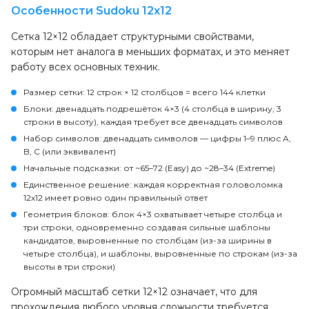
Особенности Sudoku 12x12
Сетка 12×12 обладает структурными свойствами,
которым нет аналога в меньших форматах, и это меняет
работу всех основных техник.
Размер сетки
: 12 строк × 12 столбцов = всего 144 клетки
Блоки
: двенадцать подрешёток 4×3 (4 столбца в ширину, 3
строки в высоту), каждая требует все двенадцать символов
Набор символов
: двенадцать символов — цифры 1–9 плюс A,
B, C (или эквивалент)
Начальные подсказки
: от ~65–72 (Easy) до ~28–34 (Extreme)
Единственное решение
: каждая корректная головоломка
12x12 имеет ровно один правильный ответ
Геометрия блоков
: блок 4×3 охватывает четыре столбца и
три строки, одновременно создавая сильные шаблоны
кандидатов, выровненные по столбцам (из-за ширины в
четыре столбца), и шаблоны, выровненные по строкам (из-за
высоты в три строки)
Огромный масштаб сетки 12×12 означает, что для
прохождения любого уровня сложности требуется