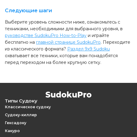
Следующие шаги
Выберите уровень сложности ниже, ознакомьтесь с
техниками, необходимыми для выбранного уровня, в
руководстве SudokuPro How-to-Play
и играйте
бесплатно на
главной странице SudokuPro
. Переходите
из классического формата?
Раздел 9x9 Sudoku
охватывает все техники, которые вам понадобятся
перед переходом на более крупную сетку.
Типы Судоку
Классическое судоку
Судоку-киллер
Гексадоку
Какуро