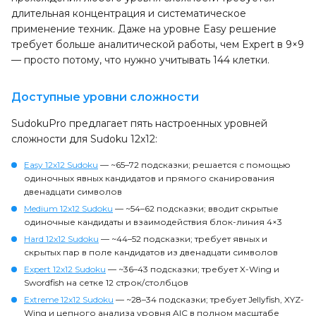
длительная концентрация и систематическое
применение техник. Даже на уровне Easy решение
требует больше аналитической работы, чем Expert в 9×9
— просто потому, что нужно учитывать 144 клетки.
Доступные уровни сложности
SudokuPro предлагает пять настроенных уровней
сложности для Sudoku 12x12:
Easy 12x12 Sudoku
— ~65–72 подсказки; решается с помощью
одиночных явных кандидатов и прямого сканирования
двенадцати символов
Medium 12x12 Sudoku
— ~54–62 подсказки; вводит скрытые
одиночные кандидаты и взаимодействия блок-линия 4×3
Hard 12x12 Sudoku
— ~44–52 подсказки; требует явных и
скрытых пар в поле кандидатов из двенадцати символов
Expert 12x12 Sudoku
— ~36–43 подсказки; требует X-Wing и
Swordfish на сетке 12 строк/столбцов
Extreme 12x12 Sudoku
— ~28–34 подсказки; требует Jellyfish, XYZ-
Wing и цепного анализа уровня AIC в полном масштабе