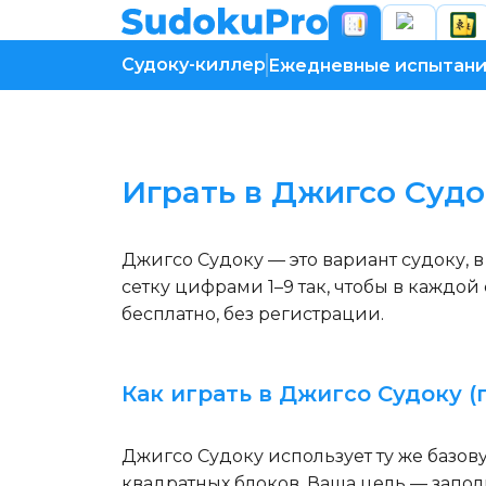
Судоку-киллер
Ежедневные испытан
Загрузка игры...
Играть в Джигсо Суд
Джигсо Судоку — это вариант судоку, 
сетку цифрами 1–9 так, чтобы в каждой
бесплатно, без регистрации.
Как играть в Джигсо Судоку (г
Джигсо Судоку использует ту же базов
квадратных блоков. Ваша цель — заполн