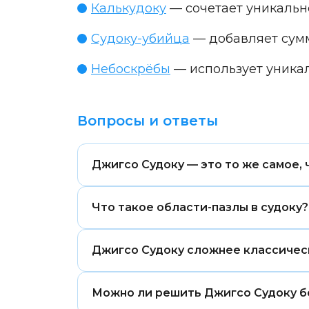
Калькудоку
— сочетает уникально
Судоку-убийца
— добавляет суммы
Небоскрёбы
— использует уникал
Вопросы и ответы
Джигсо Судоку — это то же самое, 
Джигсо Судоку использует те же пра
Что такое области-пазлы в судоку?
неправильными областями в форме 
Области-пазлы — это выделенные гр
Джигсо Судоку сложнее классичес
одному разу, даже если форма не кв
Сначала оно может казаться сложнее
Можно ли решить Джигсо Судоку б
границами, логика становится похож