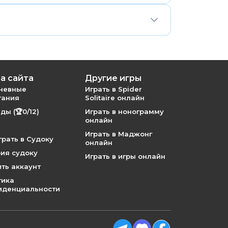
ие, которое можно найти методом
а сайта
Другие игры
невные
Играть в Spider
тания
Solitaire онлайн
ды (🏆0/12)
Играть в нонограмму
онлайн
Играть в Маджонг
грать в Судоку
онлайн
ия судоку
Играть в игры онлайн
ть аккаунт
тика
иденциальности