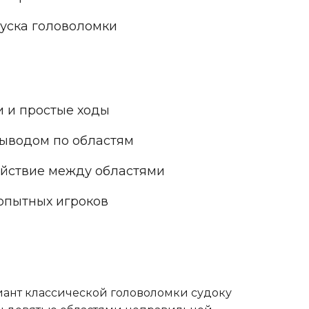
уска головоломки
и и простые ходы
ыводом по областям
ействие между областями
опытных игроков
иант классической головоломки судоку