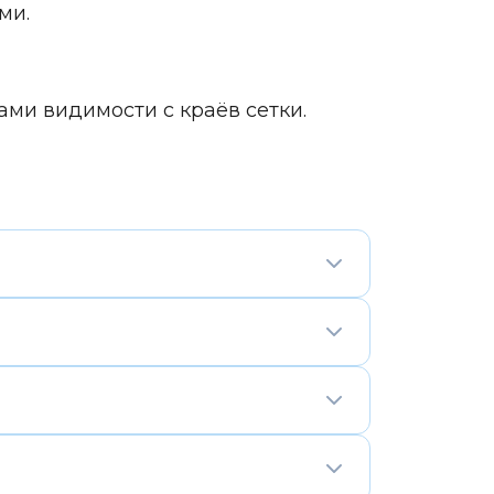
ми.
ами видимости с краёв сетки.
о блоки 3×3 заменены
 должны встретиться ровно по
 когда вы привыкаете следить за