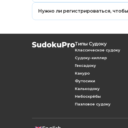
Да. Правильно составленная голово
Нужно ли регистрироваться, чтобы
вывода.
Нет. Вы можете играть в Джигсо Суд
Типы Судоку
Классическое судоку
Судоку-киллер
Гексадоку
Какуро
Футосики
Калькодоку
Небоскрёбы
Пазловое судоку