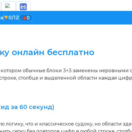
0/12
ия
0
оку онлайн бесплатно
в котором обычные блоки 3×3 заменены неровными о
 строке, столбце и выделенной области каждая цифр
ид за 60 секунд)
ую логику, что и классическое судоку, но области 
ить сетку без повторов цифр в любой строке, столб