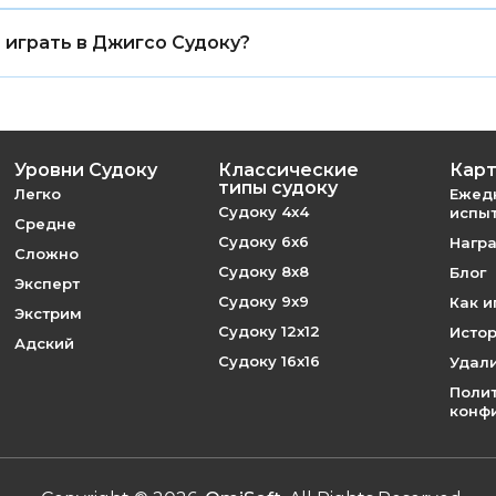
ломка Джигсо Судоку имеет одно логическое решен
 играть в Джигсо Судоку?
оку онлайн бесплатно, без регистрации.
Уровни Судоку
Классические
Карт
типы судоку
Легко
Ежед
Судоку 4x4
испы
Средне
Судоку 6x6
Награ
Сложно
Судоку 8x8
Блог
Эксперт
Судоку 9x9
Как и
Экстрим
Судоку 12x12
Истор
Адский
Судоку 16x16
Удали
Поли
конф