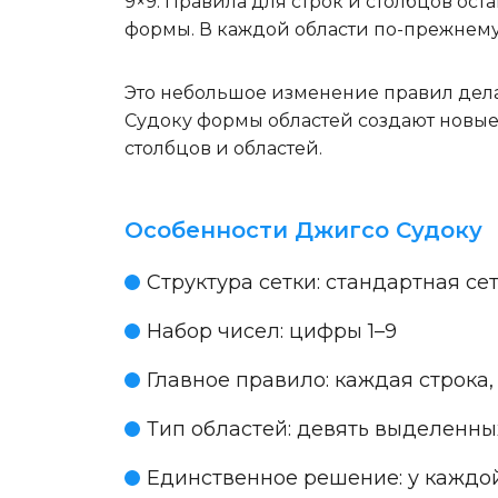
9×9. Правила для строк и столбцов ос
формы. В каждой области по-прежнему р
Это небольшое изменение правил дела
Судоку формы областей создают новы
столбцов и областей.
Особенности Джигсо Судоку
Структура сетки:
стандартная сет
Набор чисел:
цифры 1–9
Главное правило:
каждая строка,
Тип областей:
девять выделенных
Единственное решение:
у каждой