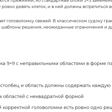
таются прежними, но стандартные блоки 3×3 замене
овно девять клеток, и в ней должны встретиться вс
ет головоломку свежей. В классическом судоку гр
е шаблоны решения, неожиданные ограничения и др
ка 9×9 с неправильными областями в форме п
 столбец и область должны содержать каждую
 областей с неквадратной формой
 корректной головоломки есть ровно одно ре