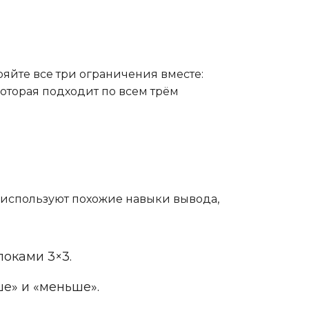
ряйте все три ограничения вместе:
которая подходит по всем трём
е используют похожие навыки вывода,
оками 3×3.
е» и «меньше».