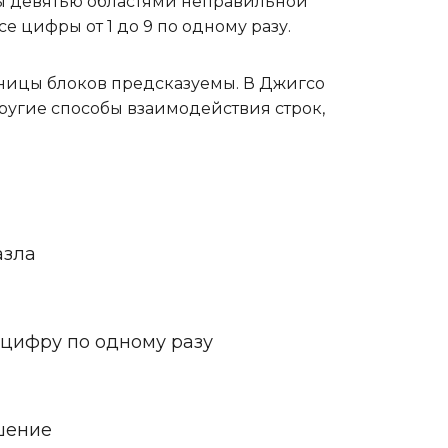
ны девятью областями неправильной
е цифры от 1 до 9 по одному разу.
аницы блоков предсказуемы. В Джигсо
угие способы взаимодействия строк,
азла
 цифру по одному разу
шение