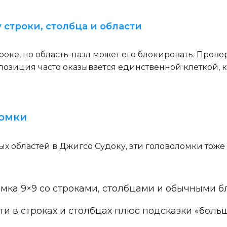
 строки, столбца и области
оке, но область-пазл может его блокировать. Прове
 позиция часто оказывается единственной клеткой, 
ломки
ых областей в Джигсо Судоку, эти головоломки тож
мка 9×9 со строками, столбцами и обычными бл
и в строках и столбцах плюс подсказки «больш