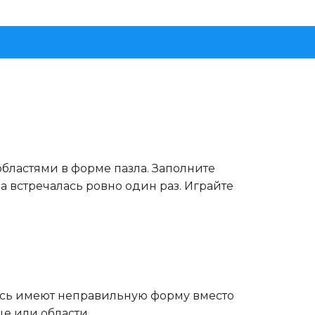
бластями в форме пазла. Заполните
а встречалась ровно один раз. Играйте
здесь имеют неправильную форму вместо
це или области.