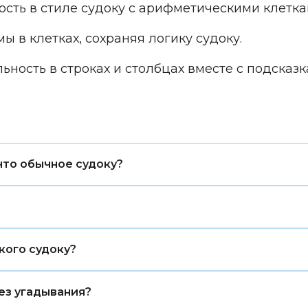
сть в стиле судоку с арифметическими клетка
 в клетках, сохраняя логику судоку.
ьность в строках и столбцах вместе с подсказк
что обычное судоку?
вила для строк и столбцов, что и обычное судоку, н
пазла.
уппы из девяти клеток. В каждой области цифры 1–9
кого судоку?
адратная.
, потому что области имеют неправильную форму. Но
ез угадывания?
ей на классическое судоку.