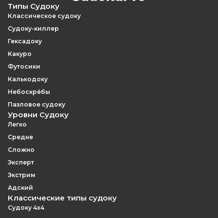
Типы Судоку
Классическое судоку
Судоку-киллер
Гексадоку
Какуро
Футосики
Калькодоку
Небоскрёбы
Пазловое судоку
Уровни Судоку
Легко
Средне
Сложно
Эксперт
Экстрим
Адский
Классические типы судоку
Судоку 4x4