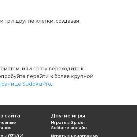
и три другие клетки, создавая
орматом, или сразу переходите к
 попробуйте перейти к более крупной
странице SudokuPro
.
а сайта
Другие игры
невные
Играть в Spider
тания
Solitaire онлайн
ды (🏆0/12)
Играть в нонограмму