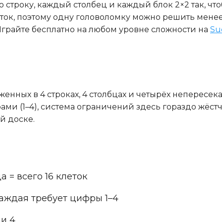
ю строку, каждый столбец и каждый блок 2×2 так, ч
леток, поэтому одну головоломку можно решить мене
Играйте бесплатно на любом уровне сложности на
Su
оженных в 4 строках, 4 столбцах и четырёх непересе
ми (1–4), система ограничений здесь гораздо жёстч
й доске.
ца = всего 16 клеток
каждая требует цифры 1–4
 и 4