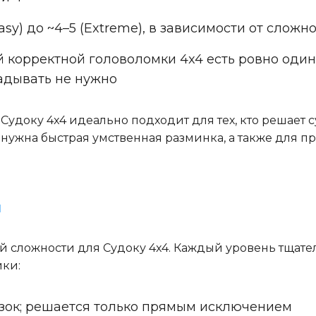
 (Easy) до ~4–5 (Extreme), в зависимости от сложн
ой корректной головоломки 4x4 есть ровно оди
адывать не нужно
Судоку 4x4 идеально подходит для тех, кто решает 
м нужна быстрая умственная разминка, а также для 
и
й сложности для Судоку 4x4. Каждый уровень тщател
ики:
азок; решается только прямым исключением