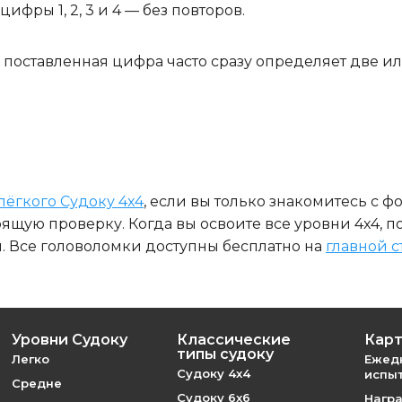
фры 1, 2, 3 и 4 — без повторов.
 поставленная цифра часто сразу определяет две ил
лёгкого Судоку 4x4
, если вы только знакомитесь с ф
тоящую проверку. Когда вы освоите все уровни 4x4,
. Все головоломки доступны бесплатно на
главной 
Уровни Судоку
Классические
Карт
типы судоку
Легко
Ежед
Судоку 4x4
испы
Средне
Судоку 6x6
Награ