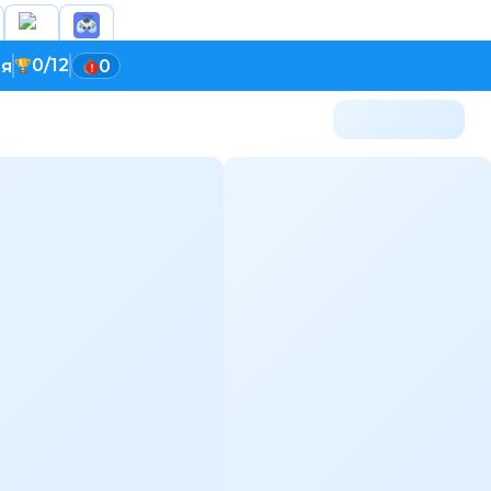
0/12
ия
0