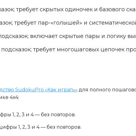
азок; требует скрытых одиночек и базового с
азок; требует пар-«голышей» и систематическ
подсказок; включает скрытые пары и логику в
 подсказок; требует многошаговых цепочек пр
дство SudokuPro «Как играть»
для полного пошагово
ке 4x4:
ы 1, 2, 3 и 4 — без повторов.
фры 1, 2, 3 и 4 — без повторов.