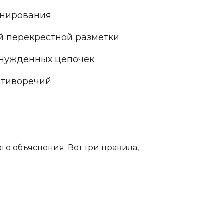
канирования
ой перекрёстной разметки
ынужденных цепочек
отиворечий
го объяснения. Вот три правила,