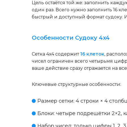
Цель остаётся той же: заполнить кажду
один раз. Всего нужно заполнить 16 к
быстрый и доступный формат судоку. 
Особенности Судоку 4x4
Сетка 4x4 содержит
16 клеток
, распол
чисел ограничен всего четырьмя цифра
ваше действие сразу отражается на все
Ключевые структурные особенности:
Размер сетки
: 4 строки × 4 столб
Блоки
: четыре подрешётки 2×2, 
Набор чисел
: только цифры 1, 2, 3