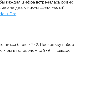
тобы каждая цифра встречалась ровно
е чем за две минуты — это самый
dokuPro
.
кающихся блоках 2×2. Поскольку набор
е, чем в головоломке 9×9 — каждое