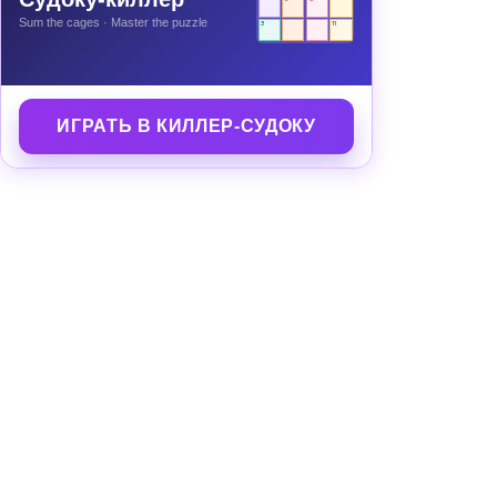
Sum the cages · Master the puzzle
3
11
ИГРАТЬ В КИЛЛЕР-СУДОКУ