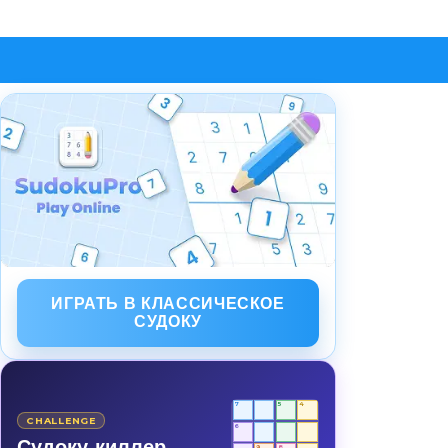
ИГРАТЬ В КЛАССИЧЕСКОЕ
СУДОКУ
7
5
4
CHALLENGE
6
Судоку-киллер
9
8