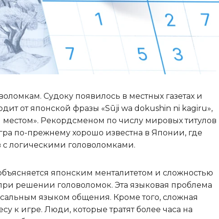
оломкам. Судоку появилось в местных газетах и
дит от японской фразы «Sūji wa dokushin ni kagiru»,
м местом». Рекордсменом по числу мировых титулов
гра по-прежнему хорошо известна в Японии, где
 с логическими головоломками.
объясняется японским менталитетом и сложностью
при решении головоломок. Эта языковая проблема
ерсальным языком общения. Кроме того, сложная
у к игре. Люди, которые тратят более часа на