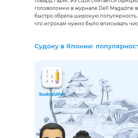
Говард Гарнс из США считается офици
головоломки в журнале Dell Magazine в 
быстро обрела широкую популярность. 
что игрокам нужно было вписывать числ
Судоку в Японии: популярност