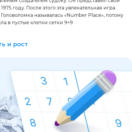
альным создателем судоку. Он представил свои
1975 году. После этого эта увлекательная игра
Головоломка называлась «Number Place», потому
а в пустые клетки сетки 9×9.
ь и рост