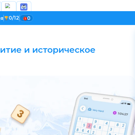
0/12
ия
0
итие и историческое