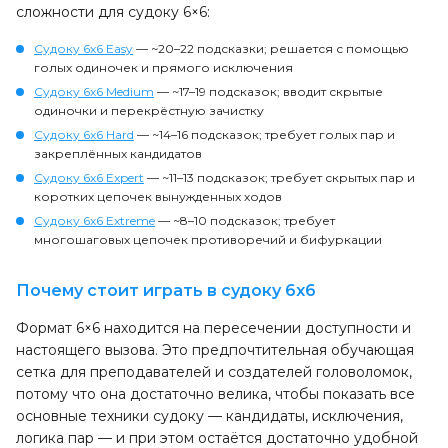
сложности для судоку 6×6:
Судоку 6x6 Easy
— ~20–22 подсказки; решается с помощью
голых одиночек и прямого исключения
Судоку 6x6 Medium
— ~17–19 подсказок; вводит скрытые
одиночки и перекрёстную зачистку
Судоку 6x6 Hard
— ~14–16 подсказок; требует голых пар и
закреплённых кандидатов
Судоку 6x6 Expert
— ~11–13 подсказок; требует скрытых пар и
коротких цепочек вынужденных ходов
Судоку 6x6 Extreme
— ~8–10 подсказок; требует
многошаговых цепочек противоречий и бифуркации
Почему стоит играть в судоку 6x6
Формат 6×6 находится на пересечении доступности и
настоящего вызова. Это предпочтительная обучающая
сетка для преподавателей и создателей головоломок,
потому что она достаточно велика, чтобы показать все
основные техники судоку — кандидаты, исключения,
логика пар — и при этом остаётся достаточно удобной