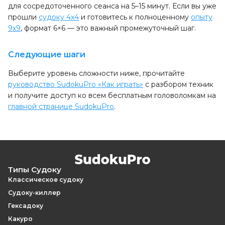
для сосредоточенного сеанса на 5–15 минут. Если вы уже
прошли
судоку 4x4
и готовитесь к полноценному
опыту
9x9
, формат 6×6 — это важный промежуточный шаг.
Следующие шаги
Выберите уровень сложности ниже, прочитайте
руководство SudokuPro «Как играть»
с разбором техник
и получите доступ ко всем бесплатным головоломкам на
главной странице SudokuPro
.
Типы Судоку
Классическое судоку
Судоку-киллер
Гексадоку
Какуро