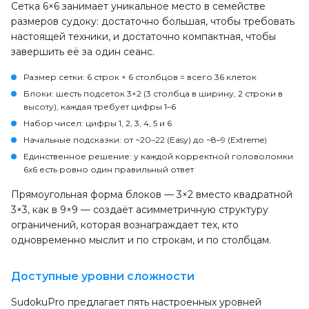
Сетка 6×6 занимает уникальное место в семействе
размеров судоку: достаточно большая, чтобы требовать
настоящей техники, и достаточно компактная, чтобы
завершить её за один сеанс.
Размер сетки
: 6 строк × 6 столбцов = всего 36 клеток
Блоки
: шесть подсеток 3×2 (3 столбца в ширину, 2 строки в
высоту), каждая требует цифры 1–6
Набор чисел
: цифры 1, 2, 3, 4, 5 и 6
Начальные подсказки
: от ~20–22 (Easy) до ~8–9 (Extreme)
Единственное решение
: у каждой корректной головоломки
6x6 есть ровно один правильный ответ
Прямоугольная форма блоков — 3×2 вместо квадратной
3×3, как в 9×9 — создаёт асимметричную структуру
ограничений, которая вознаграждает тех, кто
одновременно мыслит и по строкам, и по столбцам.
Доступные уровни сложности
SudokuPro предлагает пять настроенных уровней