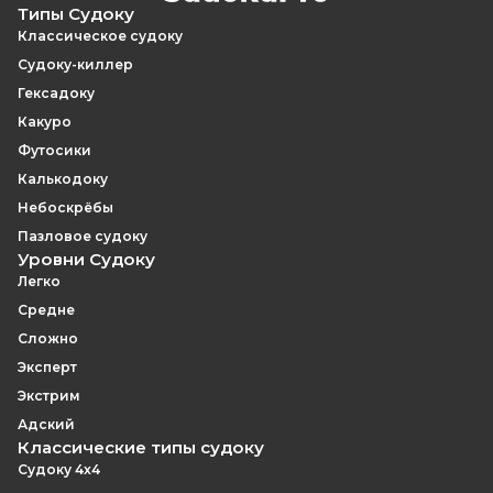
Типы Судоку
Классическое судоку
Судоку-киллер
Гексадоку
Какуро
Футосики
Калькодоку
Небоскрёбы
Пазловое судоку
Уровни Судоку
Легко
Средне
Сложно
Эксперт
Экстрим
Адский
Классические типы судоку
Судоку 4x4