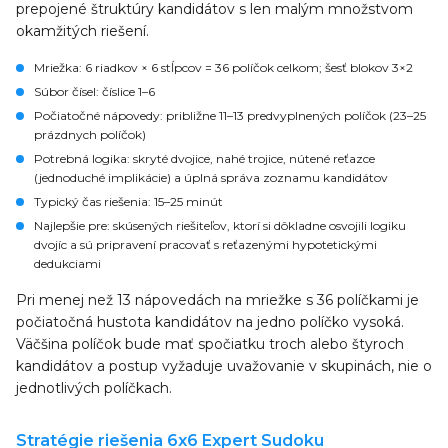
prepojené štruktúry kandidátov s len malým množstvom
okamžitých riešení.
Mriežka
: 6 riadkov × 6 stĺpcov = 36 políčok celkom; šesť blokov 3×2
Súbor čísel
: číslice 1–6
Počiatočné nápovedy
: približne 11–13 predvyplnených políčok (23–25
prázdnych políčok)
Potrebná logika
: skryté dvojice, nahé trojice, nútené reťazce
(jednoduché implikácie) a úplná správa zoznamu kandidátov
Typický čas riešenia
: 15–25 minút
Najlepšie pre
: skúsených riešiteľov, ktorí si dôkladne osvojili logiku
dvojíc a sú pripravení pracovať s reťazenými hypotetickými
dedukciami
Pri menej než 13 nápovedách na mriežke s 36 políčkami je
počiatočná hustota kandidátov na jedno políčko vysoká.
Väčšina políčok bude mať spočiatku troch alebo štyroch
kandidátov a postup vyžaduje uvažovanie v skupinách, nie o
jednotlivých políčkach.
Stratégie riešenia 6x6 Expert Sudoku