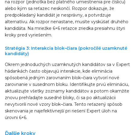
na rozpor (jednotka bez platného umiestnenia pre číslicu)
alebo kým sa reťazec neskončí. Rozpor dokazuje, že
predpokladaný kandidát je nesprávny, a potvrdzuje
alternatívu. Ak rozpor nenastane, musíte vyskúšať druhého
kandidáta. Na mriežke 6×6 reťazce zriedka presiahnu štyri
kroky pred vyriešením.
Stratégia 3: Interakcia blok–čiara (pokročilé uzamknuté
kandidáty)
Okrem jednoduchých uzamknutých kandidátov sa v Expert
hádankách často objavujú interakcie, kde eliminácia
spôsobená jedným zarovnaním blok–čiara vytvorí nové
zarovnanie v susednom bloku. Identifikujte prvú elimináciu,
aktualizujte všetky zoznamy kandidátov a potom okamžite
znovu prehľadajte susedné bloky, či sa po aktualizácii
nevytvorili nové vzory blok–čiara. Tento reťazený spôsob
skenovania je najefektívnejší pri riešení Expert úloh na
úrovni 6×6.
Ďalšie kroky