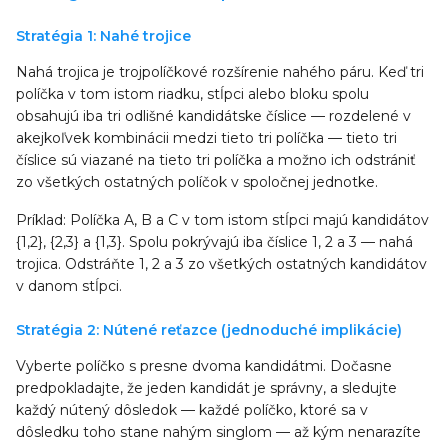
Stratégia 1: Nahé trojice
Nahá trojica je trojpolíčkové rozšírenie nahého páru. Keď tri
políčka v tom istom riadku, stĺpci alebo bloku spolu
obsahujú iba tri odlišné kandidátske číslice — rozdelené v
akejkoľvek kombinácii medzi tieto tri políčka — tieto tri
číslice sú viazané na tieto tri políčka a možno ich odstrániť
zo všetkých ostatných políčok v spoločnej jednotke.
Príklad: Políčka A, B a C v tom istom stĺpci majú kandidátov
{1,2}, {2,3} a {1,3}. Spolu pokrývajú iba číslice 1, 2 a 3 — nahá
trojica. Odstráňte 1, 2 a 3 zo všetkých ostatných kandidátov
v danom stĺpci.
Stratégia 2: Nútené reťazce (jednoduché implikácie)
Vyberte políčko s presne dvoma kandidátmi. Dočasne
predpokladajte, že jeden kandidát je správny, a sledujte
každý nútený dôsledok — každé políčko, ktoré sa v
dôsledku toho stane nahým singlom — až kým nenarazíte