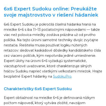
6x6 Expert Sudoku online: Preukážte
svoje majstrovstvo v riešení hádaniek
6x6 Expert Sudoku je pokročilá číselná hádanka hraná na
mriežke 6×6 s iba 11–13 počiatočnými nápovedami — takže
viac než polovica mriežky zostáva prázdna už od prvého
políčka. Na tejto úrovni samotné techniky dvojíc zvyčajne
nestačia. Riešitelia musia používať logiku nútených
reťazcov: sledovať kaskádové dôsledky kandidátskeho čísla
cez viacero políčok, kým nepotvrdia jediné umiestnenie.
Expert úlohy na úrovni 6×6 vyžadujú systematické,
viacstupňové uvažovanie, ktoré charakterizuje silných
hráčov Sudoku naprieč všetkými veľkosťami mriežok. Hrajte
bezplatné Expert hádanky na
SudokuPro
.
Charakteristiky 6x6 Expert Sudoku
Expert obtiažnosť na mriežke 6×6 je definovaná nízkym
počtom nápovedí, ktorý vytvára zložité, navzájom