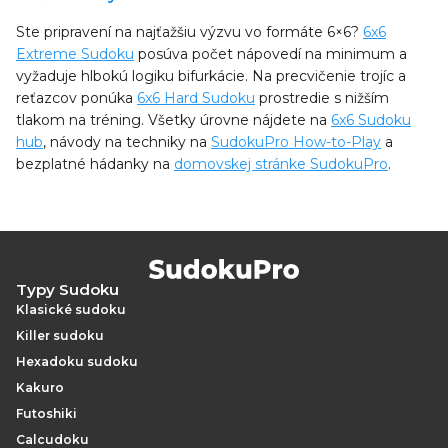
Ste pripravení na najťažšiu výzvu vo formáte 6×6?
6x6
Extreme Sudoku
posúva počet nápovedí na minimum a
vyžaduje hlbokú logiku bifurkácie. Na precvičenie trojíc a
reťazcov ponúka
6x6 Hard Sudoku
prostredie s nižším
tlakom na tréning. Všetky úrovne nájdete na
6x6 Sudoku
hub
, návody na techniky na
SudokuPro How-to-Play
a
bezplatné hádanky na
domovskej stránke SudokuPro
.
Typy Sudoku
Klasické sudoku
Killer sudoku
Hexadoku sudoku
Kakuro
Futoshiki
Calcudoku