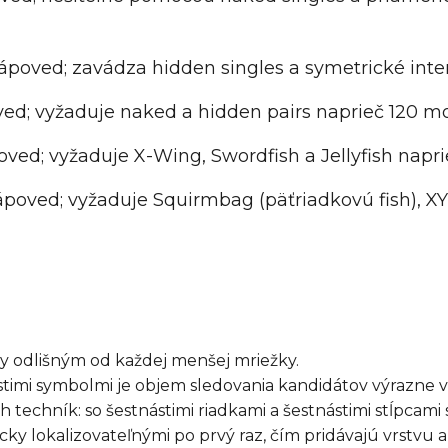
poved; zavádza hidden singles a symetrické inte
ed; vyžaduje naked a hidden pairs naprieč 120 
ed; vyžaduje X-Wing, Swordfish a Jellyfish napri
oved; vyžaduje Squirmbag (päťriadkovú fish), XY
cky odlišným od každej menšej mriežky.
ástimi symbolmi je objem sledovania kandidátov výrazne 
techník: so šestnástimi riadkami a šestnástimi stĺpcami
ky lokalizovateľnými po prvý raz, čím pridávajú vrstvu a