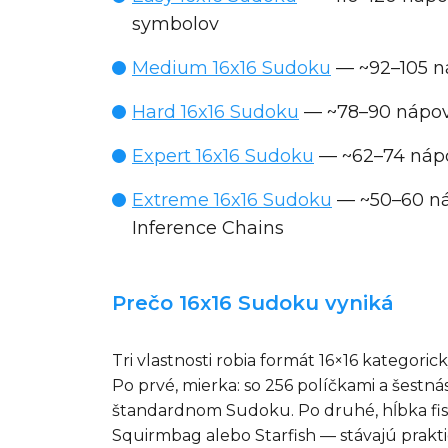
symbolov
Medium 16x16 Sudoku
— ~92–105 ná
Hard 16x16 Sudoku
— ~78–90 nápov
Expert 16x16 Sudoku
— ~62–74 nápov
Extreme 16x16 Sudoku
— ~50–60 náp
Inference Chains
Prečo 16x16 Sudoku vyniká
Tri vlastnosti robia formát 16×16 kategori
Po prvé, mierka: so 256 políčkami a šestn
štandardnom Sudoku. Po druhé, hĺbka fish 
Squirmbag alebo Starfish — stávajú praktic