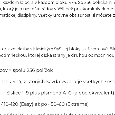
, každom stĺpci a v každom bloku 4×4. So 256 políčkami,
 ktorý je o niekoľko rádov väčší než pri akomkoľvek me
atickej disciplíny. Všetky úrovne obtiažnosti si môžete
orú zdieľa iba s klasickým 9×9: jej bloky sú štvorcové. Bl
dmriežkou, ktorej dĺžka strany je druhou odmocninou z 
ĺpcov = spolu 256 políčok
iežok 4×4, z ktorých každá vyžaduje všetkých šes
 — číslice 1–9 plus písmená A–G (alebo ekvivalent)
d ~110–120 (Easy) až po ~50–60 (Extreme)