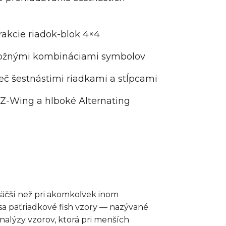
rakcie riadok-blok 4×4
možnými kombináciami symbolov
eč šestnástimi riadkami a stĺpcami
Z-Wing a hlboké Alternating
väčší než pri akomkoľvek inom
 sa päťriadkové fish vzory — nazývané
nalýzy vzorov, ktorá pri menších