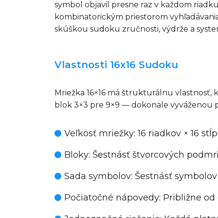
symbol objavil presne raz v každom riadku
kombinatorickým priestorom vyhľadávania,
skúškou sudoku zručnosti, výdrže a system
Vlastnosti 16x16 Sudoku
Mriežka 16×16 má štrukturálnu vlastnosť, kt
blok 3×3 pre 9×9 — dokonale vyváženou po
Veľkosť mriežky
: 16 riadkov × 16 st
Bloky
: Šestnásť štvorcových podmr
Sada symbolov
: Šestnásť symbolov
Počiatočné nápovedy
: Približne o