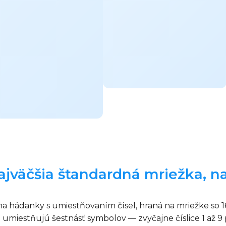
ajväčšia štandardná mriežka, na
a hádanky s umiestňovaním čísel, hraná na mriežke so 16
a umiestňujú šestnásť symbolov — zvyčajne číslice 1 až 9