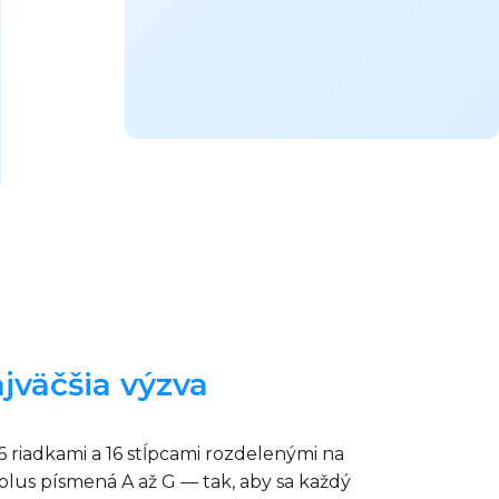
jväčšia výzva
 riadkami a 16 stĺpcami rozdelenými na
 plus písmená A až G — tak, aby sa každý