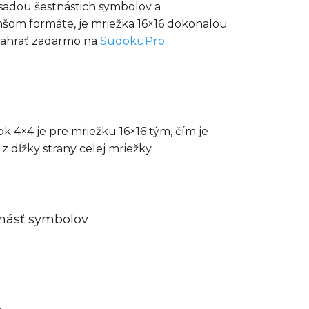
 sadou šestnástich symbolov a
nšom formáte, je mriežka 16×16 dokonalou
 zahrať zadarmo na
SudokuPro
.
ok 4×4 je pre mriežku 16×16 tým, čím je
dĺžky strany celej mriežky.
tnásť symbolov