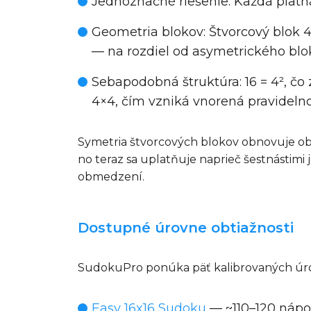
Jednoznačné riešenie
: Každá plat
Geometria blokov
: Štvorcový blok 
— na rozdiel od asymetrického blo
Sebapodobná štruktúra
: 16 = 4², 
4×4, čím vzniká vnorená pravidelnos
Symetria štvorcových blokov obnovuje ob
no teraz sa uplatňuje naprieč šestnástim
obmedzení.
Dostupné úrovne obtiažnosti
SudokuPro ponúka päť kalibrovaných úrov
Easy 16x16 Sudoku
— ~110–120 nápo