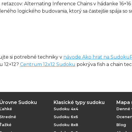
ka reťazcov: Alternating Inference Chains v hádanke 16
redeného logického budovania, ktorý sa častejšie spája 
dujte si potrebné techniky v
návode Ako hrať na Sudoku
tu 12×12?
Centrum 12x12 Sudoku
pokrýva fish a chain te
Úrovne Sudoku
Klasické typy sudoku
Mapa 
Ľahké
Sudoku 4x4
Denné 
Stredné
Sudoku 6x6
Oceneni
Ťažké
Sudoku 8x8
Blog