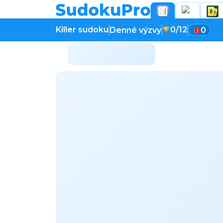
Killer sudoku
0/12
Denné výzvy
0