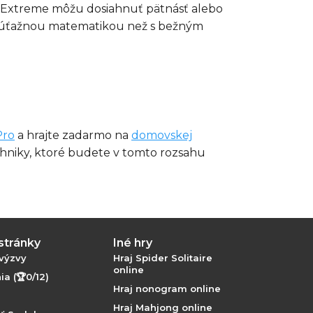
×16 Extreme môžu dosiahnuť pätnásť alebo
so súťažnou matematikou než s bežným
Pro
a hrajte zadarmo na
domovskej
chniky, ktoré budete v tomto rozsahu
stránky
Iné hry
výzvy
Hraj Spider Solitaire
online
a (🏆0/12)
Hraj nonogram online
Hraj Mahjong online