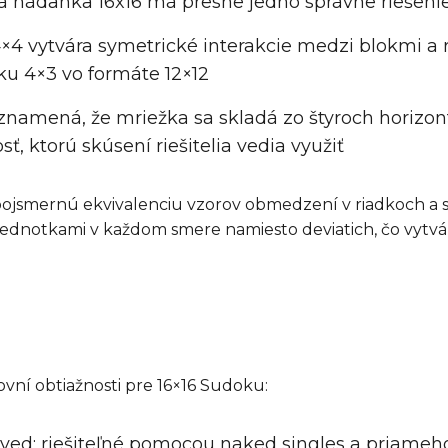
ná hádanka 16x16 má presne jedno správne riešeni
4×4 vytvára symetrické interakcie medzi blokmi a 
ku 4×3 vo formáte 12×12
čo znamená, že mriežka sa skladá zo štyroch horiz
ť, ktorú skúsení riešitelia vedia využiť
ojsmernú ekvivalenciu vzorov obmedzení v riadkoch a st
i jednotkami v každom smere namiesto deviatich, čo vytv
ní obtiažnosti pre 16×16 Sudoku:
ved; riešiteľné pomocou naked singles a priameh