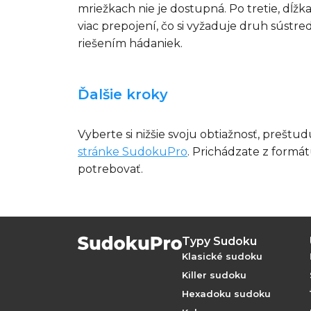
mriežkach nie je dostupná. Po tretie, dĺž
viac prepojení, čo si vyžaduje druh súst
riešením hádaniek.
Ďalšie kroky
Vyberte si nižšie svoju obtiažnosť, preštu
stránke SudokuPro
. Prichádzate z formá
potrebovať.
Typy Sudoku
Klasické sudoku
Killer sudoku
Hexadoku sudoku