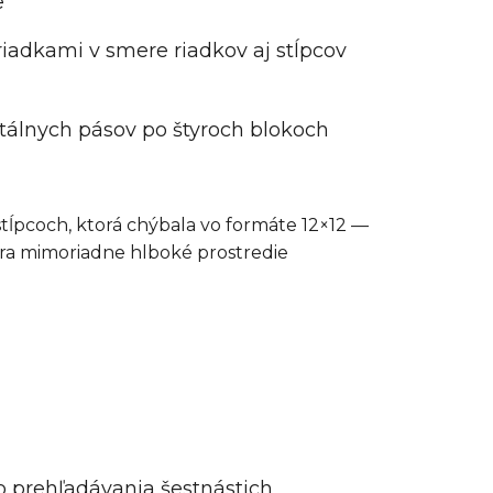
e
riadkami v smere riadkov aj stĺpcov
ontálnych pásov po štyroch blokoch
ĺpcoch, ktorá chýbala vo formáte 12×12 —
ára mimoriadne hlboké prostredie
o prehľadávania šestnástich