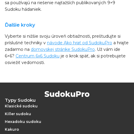
sa používajú na riešenie najťažších publikovaných 9×9
Sudoku hádaniek.
Ďalšie kroky
Vyberte si nižšie svoju úroveň obtiažnosti, preštudujte si
príslušné techniky v
návode Ako hrať od SudokuPro
a hrajte
zadarmo na
domovskej stránke SudokuPro
. Už vám ide
6×6?
Centrum 6x6 Sudoku
je o krok späť, ak si potrebujete
osviežiť vedomosti.
Typy Sudoku
Klasické sudoku
Killer sudoku
Hexadoku sudoku
Kakuro