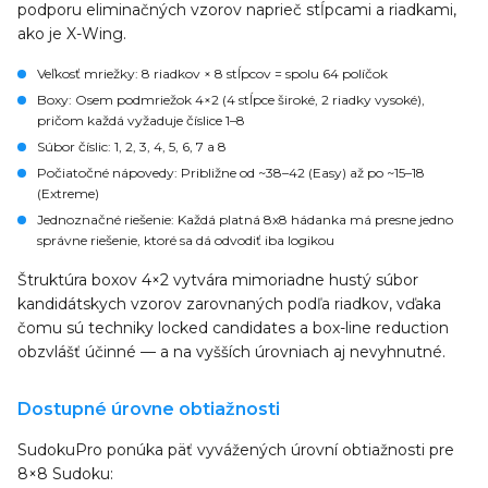
podporu eliminačných vzorov naprieč stĺpcami a riadkami,
ako je X-Wing.
Veľkosť mriežky
: 8 riadkov × 8 stĺpcov = spolu 64 políčok
Boxy
: Osem podmriežok 4×2 (4 stĺpce široké, 2 riadky vysoké),
pričom každá vyžaduje číslice 1–8
Súbor číslic
: 1, 2, 3, 4, 5, 6, 7 a 8
Počiatočné nápovedy
: Približne od ~38–42 (Easy) až po ~15–18
(Extreme)
Jednoznačné riešenie
: Každá platná 8x8 hádanka má presne jedno
správne riešenie, ktoré sa dá odvodiť iba logikou
Štruktúra boxov 4×2 vytvára mimoriadne hustý súbor
kandidátskych vzorov zarovnaných podľa riadkov, vďaka
čomu sú techniky locked candidates a box-line reduction
obzvlášť účinné — a na vyšších úrovniach aj nevyhnutné.
Dostupné úrovne obtiažnosti
SudokuPro ponúka päť vyvážených úrovní obtiažnosti pre
8×8 Sudoku: