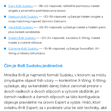
Easy 8x8 Sudoku
— ~38–42 nápoved; riešiteľné pomocou naked
singles a priameho prehľadávania boxov
Medium 8x8 Sudoku
— ~32–36 nápoved; vyžaduje hidden singles a
cross-hatching naprieč ôsmimi číslicami
Hard 8x8 Sudoku
— ~26–30 nápoved; vyžaduje naked a hidden pairs
plus locked candidates
Expert 8x8 Sudoku
— ~20–24 nápoved; zavádza X-Wing, naked
triples a nútené reťazce
Extreme 8x8 Sudoku
— ~15–18 nápoved; vyžaduje Swordfish, XY-
Wing a hlbokú bifurkáciu
Čím je 8x8 Sudoku jedinečné
Mriežka 8×8 je najmenší formát Sudoku, v ktorom sa môžu
zmysluplne objaviť fish vzory — konkrétne X-Wing. X-Wing
vyžaduje, aby sa kandidáti danej číslice zarovnali presne v
dvoch riadkoch a dvoch stĺpcoch a vytvorili obdĺžnik; pri
ôsmich riadkoch a ôsmich stĺpcoch sa táto konfigurácia
objavuje pravidelne na úrovni Expert a vyššie. Hráči, ktorí
zvládnu 8×8 Expert, sa v podstate učia tie isté techniky, aké