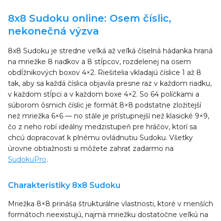
8x8 Sudoku online: Osem číslic,
nekonečná výzva
8x8 Sudoku je stredne veľká až veľká číselná hádanka hraná
na mriežke 8 riadkov a 8 stĺpcov, rozdelenej na osem
obdĺžnikových boxov 4×2. Riešitelia vkladajú číslice 1 až 8
tak, aby sa každá číslica objavila presne raz v každom riadku,
v každom stĺpci a v každom boxe 4×2. So 64 políčkami a
súborom ôsmich číslic je formát 8×8 podstatne zložitejší
než mriežka 6×6 — no stále je prístupnejší než klasické 9×9,
čo z neho robí ideálny medzistupeň pre hráčov, ktorí sa
chcú dopracovať k plnému ovládnutiu Sudoku. Všetky
úrovne obtiažnosti si môžete zahrať zadarmo na
SudokuPro
.
Charakteristiky 8x8 Sudoku
Mriežka 8×8 prináša štrukturálne vlastnosti, ktoré v menších
formátoch neexistujú, najmä mriežku dostatočne veľkú na