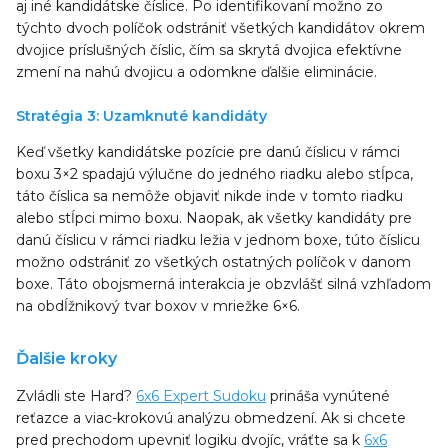
aj iné kandidátske číslice. Po identifikovaní možno zo
týchto dvoch políčok odstrániť všetkých kandidátov okrem
dvojice príslušných číslic, čím sa skrytá dvojica efektívne
zmení na nahú dvojicu a odomkne ďalšie eliminácie.
Stratégia 3: Uzamknuté kandidáty
Keď všetky kandidátske pozície pre danú číslicu v rámci
boxu 3×2 spadajú výlučne do jedného riadku alebo stĺpca,
táto číslica sa nemôže objaviť nikde inde v tomto riadku
alebo stĺpci mimo boxu. Naopak, ak všetky kandidáty pre
danú číslicu v rámci riadku ležia v jednom boxe, túto číslicu
možno odstrániť zo všetkých ostatných políčok v danom
boxe. Táto obojsmerná interakcia je obzvlášť silná vzhľadom
na obdĺžnikový tvar boxov v mriežke 6×6.
Ďalšie kroky
Zvládli ste Hard?
6x6 Expert Sudoku
prináša vynútené
reťazce a viac-krokovú analýzu obmedzení. Ak si chcete
pred prechodom upevniť logiku dvojíc, vráťte sa k
6x6