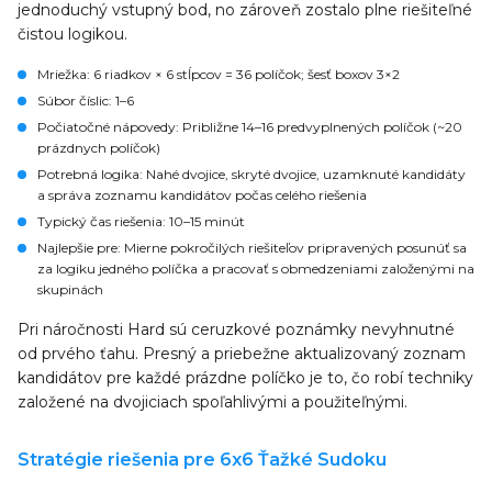
jednoduchý vstupný bod, no zároveň zostalo plne riešiteľné
čistou logikou.
Mriežka
: 6 riadkov × 6 stĺpcov = 36 políčok; šesť boxov 3×2
Súbor číslic
: 1–6
Počiatočné nápovedy
: Približne 14–16 predvyplnených políčok (~20
prázdnych políčok)
Potrebná logika
: Nahé dvojice, skryté dvojice, uzamknuté kandidáty
a správa zoznamu kandidátov počas celého riešenia
Typický čas riešenia
: 10–15 minút
Najlepšie pre
: Mierne pokročilých riešiteľov pripravených posunúť sa
za logiku jedného políčka a pracovať s obmedzeniami založenými na
skupinách
Pri náročnosti Hard sú ceruzkové poznámky nevyhnutné
od prvého ťahu. Presný a priebežne aktualizovaný zoznam
kandidátov pre každé prázdne políčko je to, čo robí techniky
založené na dvojiciach spoľahlivými a použiteľnými.
Stratégie riešenia pre 6x6 Ťažké Sudoku