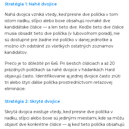
Stratégia 1: Nahé dvojice
Nahá dvojica vzniká vtedy, keď presne dve políčka v tom
istom riadku, stĺpci alebo boxe obsahujú rovnaké dve
kandidátske číslice — a len tieto dve. Keďže tieto dve číslice
musia obsadiť tieto dve políčka (v ľubovoľnom poradí), nie
sú dostupné pre žiadne iné políčko v danej jednotke a
možno ich odstrániť zo všetkých ostatných zoznamov
kandidátov.
Prečo je to dôležité pri 6x6: Pri šiestich čísliciach a až 20
prázdnych políčkach sa nahé dvojice v hádankách Hard
objavujú často. Identifikovanie aj jednej dvojice často zrúti
tri alebo štyri ďalšie políčka prostredníctvom reťazovej
eliminácie.
Stratégia 2: Skryté dvojice
Skrytá dvojica existuje vtedy, keď presne dve políčka v
riadku, stĺpci alebo boxe sú jedinými miestami, kde sa môžu
objaviť dve konkrétne číslice — aj keď tieto políčka obsahujú