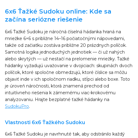
6x6 Ťažké Sudoku online: Kde sa
začína seriózne riešenie
6x6 Ťažké Sudoku je náročná číselná hádanka hraná na
mriežke 6×6 s približne 14–16 počiatočnými nápovedami,
takže od začiatku zostáva približne 20 prázdnych políčok.
Samotná logika jednoduchých jednotiek — či už nahých
alebo skrytých — už nestačí na prelomenie mriežky. Ťažké
hádanky vyžadujú uvažovanie v dvojiciach: skupinách dvoch
políčok, ktoré spoločne obmedzujú, ktoré číslice sa môžu
objaviť inde v ich spoločnom riadku, stĺpci alebo boxe. Toto
je úroveň náročnosti, ktorá znamená prechod od
intuitívneho riešenia k zámernému viac-krokovému
analyzovaniu. Hrajte bezplatné ťažké hádanky na
SudokuPro
.
Vlastnosti 6x6 Ťažkého Sudoku
6x6 Ťažké Sudoku je navrhnuté tak, aby odstránilo každý