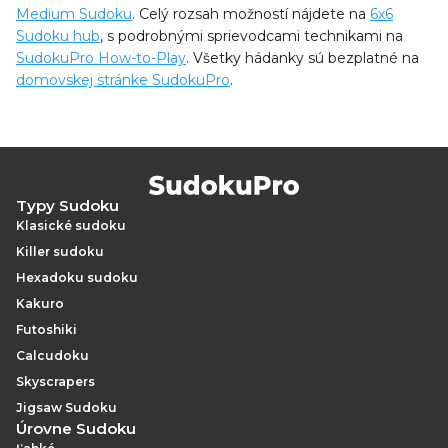
Medium Sudoku
. Celý rozsah možností nájdete na
6x6
Sudoku hub
, s podrobnými sprievodcami technikami na
SudokuPro How-to-Play
. Všetky hádanky sú bezplatné na
domovskej stránke SudokuPro
.
Typy Sudoku
Klasické sudoku
Killer sudoku
Hexadoku sudoku
Kakuro
Futoshiki
Calcudoku
Skyscrapers
Jigsaw Sudoku
Úrovne Sudoku