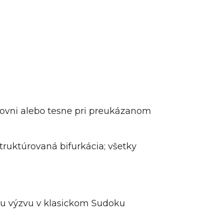
úrovni alebo tesne pri preukázanom
truktúrovaná bifurkácia; všetky
bšiu výzvu v klasickom Sudoku