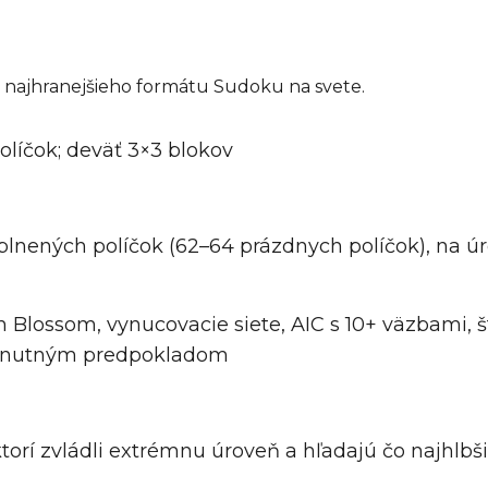
 najhranejšieho formátu Sudoku na svete.
 políčok; deväť 3×3 blokov
yplnených políčok (62–64 prázdnych políčok), na 
h Blossom, vynucovacie siete, AIC s 10+ väzbami, š
yhnutným predpokladom
v, ktorí zvládli extrémnu úroveň a hľadajú čo najhl