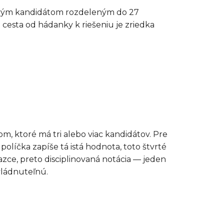
tlivým kandidátom rozdeleným do 27
 cesta od hádanky k riešeniu je zriedka
m, ktoré má tri alebo viac kandidátov. Pre
olíčka zapíše tá istá hodnota, toto štvrté
azce, preto disciplinovaná notácia — jeden
vládnuteľnú.