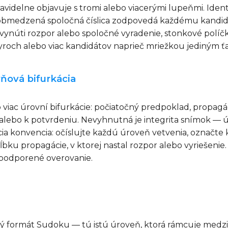
videlne objavuje s tromi alebo viacerými lupeňmi. Identi
 obmedzená spoločná číslica zodpovedá každému kandidát
vynúti rozpor alebo spoločné vyradenie, stonkové políčko
tyroch alebo viac kandidátov naprieč mriežkou jediným 
vňová bifurkácia
o viac úrovní bifurkácie: počiatočný predpoklad, propag
alebo k potvrdeniu. Nevyhnutná je integrita snímok —
a konvencia: očíslujte každú úroveň vetvenia, označte
u propagácie, v ktorej nastal rozpor alebo vyriešenie. J
m podporené overovanie.
lasický formát Sudoku — tú istú úroveň, ktorá rámcuje me