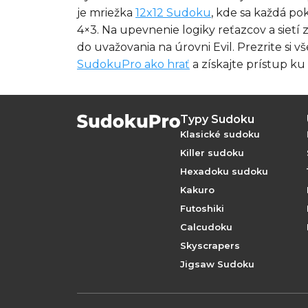
je mriežka
12x12 Sudoku
, kde sa každá po
4×3. Na upevnenie logiky reťazcov a sietí z 
do uvažovania na úrovni Evil. Prezrite si 
SudokuPro ako hrať
a získajte prístup 
Typy Sudoku
Klasické sudoku
Killer sudoku
Hexadoku sudoku
Kakuro
Futoshiki
Calcudoku
Skyscrapers
Jigsaw Sudoku