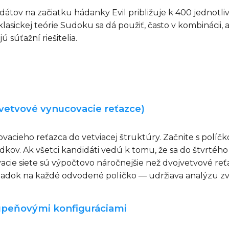
didátov na začiatku hádanky Evil približuje k 400 jedno
sickej teórie Sudoku sa dá použiť, často v kombinácii, a
 súťažní riešitelia.
acvetvové vynucovacie reťazce)
acieho reťazca do vetviacej štruktúry. Začnite s políčko
ov. Ak všetci kandidáti vedú k tomu, že sa do štvrtého p
vacie siete sú výpočtovo náročnejšie než dvojvetvové reť
riadok na každé odvodené políčko — udržiava analýzu z
lupeňovými konfiguráciami