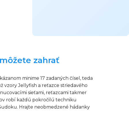
i môžete zahrať
ukázanom minime 17 zadaných čísel, teda
ž vzory Jellyfish a reťazce striedavého
ynucovacími sieťami, reťazcami takmer
ov robí každú pokročilú techniku
osť Sudoku. Hrajte neobmedzené hádanky