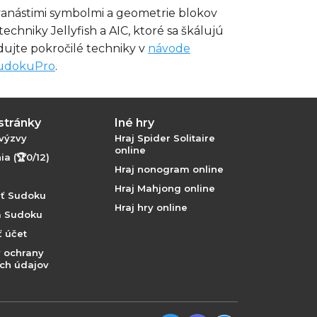
dvanástimi symbolmi a geometrie blokov
echniky Jellyfish a AIC, ktoré sa škálujú
udujte pokročilé techniky v
návode
SudokuPro
.
stránky
Iné hry
výzvy
Hraj Spider Solitaire
online
a (🏆0/12)
Hraj nonogram online
Hraj Mahjong online
ať Sudoku
Hraj hry online
a Sudoku
 účet
 ochrany
ch údajov