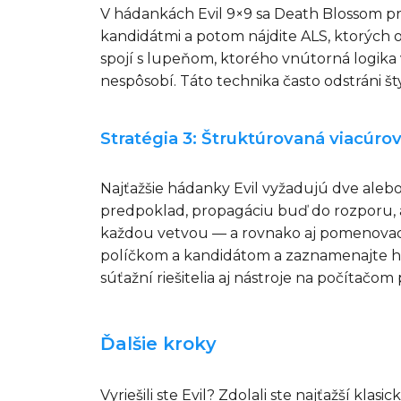
V hádankách Evil 9×9 sa Death Blossom pra
kandidátmi a potom nájdite ALS, ktorých
spojí s lupeňom, ktorého vnútorná logika 
nespôsobí. Táto technika často odstráni š
Stratégia 3: Štruktúrovaná viacúro
Najťažšie hádanky Evil vyžadujú dve aleb
predpoklad, propagáciu buď do rozporu, 
každou vetvou — a rovnako aj pomenovaci
políčkom a kandidátom a zaznamenajte hĺbk
súťažní riešitelia aj nástroje na počítačo
Ďalšie kroky
Vyriešili ste Evil? Zdolali ste najťažší k