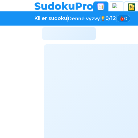
Killer sudoku
0/12
Denné výzvy
0