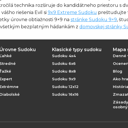
kročilá technika rozširuje do kandidátneho priestoru s 
vášho riešenia Evil si
9x9 Extreme Sudoku
preštudujte t
všetky úrovne obtiažnosti 9×9 na
stránke Sudoku 9×9
, št
ku všetkým bezplatným hádankám z
domovskej stránky 
Úrovne Sudoku
Klasické typy sudoku
Mapa 
Ľahké
Sudoku 4x4
Denné 
Stredné
Sudoku 6x6
Oceneni
Ťažké
Sudoku 8x8
Blog
Expert
Sudoku 9x9
Ako hr
Extrémne
Sudoku 12x12
Históri
Diabolské
Sudoku 16x16
Zmazať
Zásady
osobný