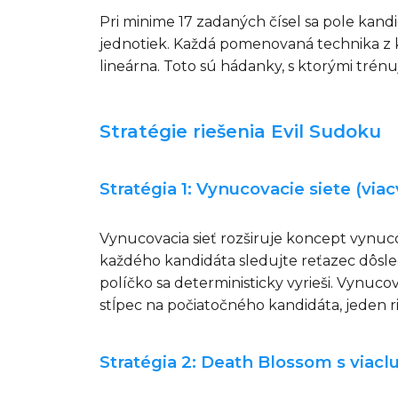
Pri minime 17 zadaných čísel sa pole kan
jednotiek. Každá pomenovaná technika z kla
lineárna. Toto sú hádanky, s ktorými trénujú
Stratégie riešenia Evil Sudoku
Stratégia 1: Vynucovacie siete (vi
Vynucovacia sieť rozširuje koncept vynucov
každého kandidáta sledujte reťazec dôsledk
políčko sa deterministicky vyrieši. Vynuco
stĺpec na počiatočného kandidáta, jeden 
Stratégia 2: Death Blossom s viac