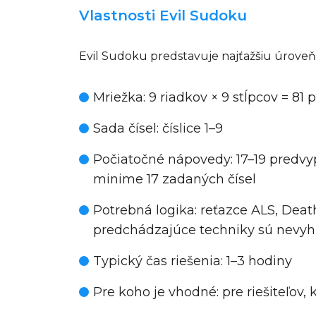
Vlastnosti Evil Sudoku
Evil Sudoku predstavuje najťažšiu úroveň
Mriežka
: 9 riadkov × 9 stĺpcov = 81
Sada čísel
: číslice 1–9
Počiatočné nápovedy
: 17–19 predv
minime 17 zadaných čísel
Potrebná logika
: reťazce ALS, Deat
predchádzajúce techniky sú nev
Typický čas riešenia
: 1–3 hodiny
Pre koho je vhodné
: pre riešiteľo