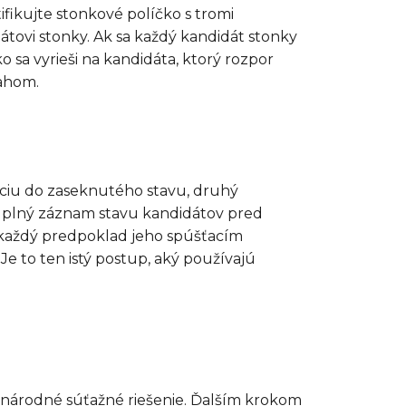
fikujte stonkové políčko s tromi
ovi stonky. Ak sa každý kandidát stonky
 sa vyrieši na kandidáta, ktorý rozpor
ťahom.
áciu do zaseknutého stavu, druhý
 úplný záznam stavu kandidátov pred
 každý predpoklad jeho spúšťacím
e to ten istý postup, aký používajú
dzinárodné súťažné riešenie. Ďalším krokom