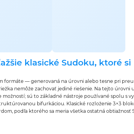
ťažšie klasické Sudoku, ktoré s
kom formáte — generovaná na úrovni alebo tesne pri pre
iežka nemôže zachovať jediné riešenie. Na tejto úrovni u
e možností; sú to základné nástroje používané spolu s v
uktúrovanou bifurkáciou. Klasické rozloženie 3×3 blok
dardom, podľa ktorého sa meria všetka ostatná obtiažn