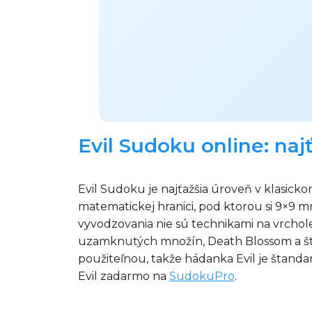
Evil Sudoku online: naj
Evil Sudoku je najťažšia úroveň v klasic
matematickej hranici, pod ktorou si 9×9 mr
vyvodzovania nie sú technikami na vrchol
uzamknutých množín, Death Blossom a štr
použiteľnou, takže hádanka Evil je štan
Evil zadarmo na
SudokuPro
.