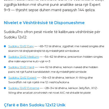
zgjidhja kërkon më shumë punë analitike sesa një Expert
9×9 — thjesht sepse duhen marrë parasysh 144 qeliza.
Nivelet e Vështirësisë të Disponueshme
SudokuPro ofron pesë nivele të kalibruara vështirësie për
Sudoku 12x12:
Sudoku 12x12 Easy
— ~65–72 të dhëna; zgjidhet me naked singles dhe
skanim të drejtpërdrejtë të dymbëdhjetë simboleve
Sudoku 12x12 Medium
— ~54–62 të dhëna; prezanton hidden singles
dhe ndërveprime kuti-vijë 4×3
Sudoku 12x12 Hard
— ~44–52 të dhëna; kërkon naked dhe hidden
pairs në një fushë kandidatësh me dymbëdhjetë simbole
Sudoku 12x12 Expert
— ~36–43 të dhëna; kërkon X-Wing dhe
Swordfish në një rrjetë me 12 rreshta/kolona
Sudoku 12x12 Extreme
— ~28–34 të dhëna; kërkon Jellyfish, XYZ-
Wing dhe analizë zinxhirësh në nivel AIC në shkallë të plotë
Çfarë e Bën Sudoku 12x12 Unik