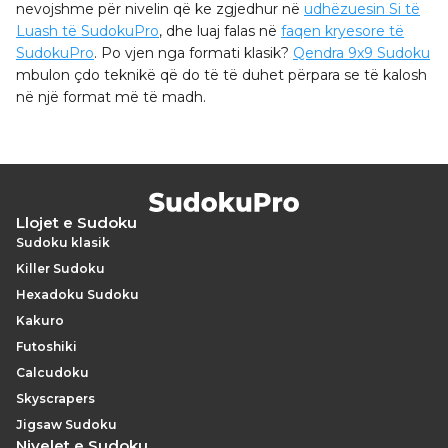
nevojshme për nivelin që ke zgjedhur në
udhëzuesin Si të
Luash të SudokuPro
, dhe luaj falas në
faqen kryesore të
SudokuPro
. Po vjen nga formati klasik?
Qendra 9x9 Sudoku
mbulon çdo teknikë që do të të duhet përpara se të kalosh
në një format më të madh.
Llojet e Sudoku
Sudoku klasik
Killer Sudoku
Hexadoku Sudoku
Kakuro
Futoshiki
Calcudoku
Skyscrapers
Jigsaw Sudoku
Nivelet e Sudoku