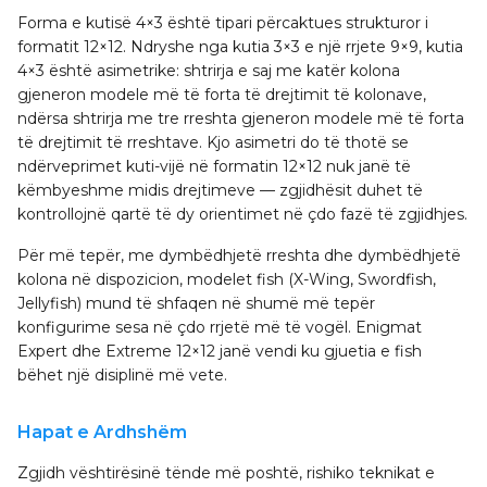
Forma e kutisë 4×3 është tipari përcaktues strukturor i
formatit 12×12. Ndryshe nga kutia 3×3 e një rrjete 9×9, kutia
4×3 është asimetrike: shtrirja e saj me katër kolona
gjeneron modele më të forta të drejtimit të kolonave,
ndërsa shtrirja me tre rreshta gjeneron modele më të forta
të drejtimit të rreshtave. Kjo asimetri do të thotë se
ndërveprimet kuti-vijë në formatin 12×12 nuk janë të
këmbyeshme midis drejtimeve — zgjidhësit duhet të
kontrollojnë qartë të dy orientimet në çdo fazë të zgjidhjes.
Për më tepër, me dymbëdhjetë rreshta dhe dymbëdhjetë
kolona në dispozicion, modelet fish (X-Wing, Swordfish,
Jellyfish) mund të shfaqen në shumë më tepër
konfigurime sesa në çdo rrjetë më të vogël. Enigmat
Expert dhe Extreme 12×12 janë vendi ku gjuetia e fish
bëhet një disiplinë më vete.
Hapat e Ardhshëm
Zgjidh vështirësinë tënde më poshtë, rishiko teknikat e