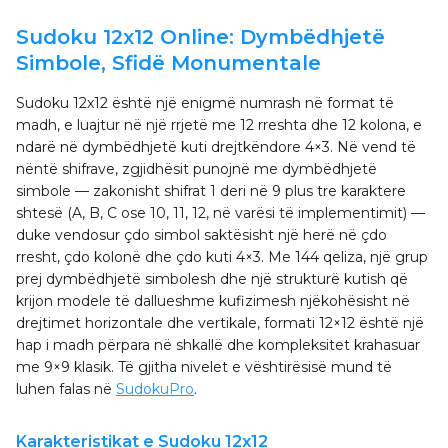
Sudoku 12x12 Online: Dymbëdhjetë
Simbole, Sfidë Monumentale
Sudoku 12x12 është një enigmë numrash në format të
madh, e luajtur në një rrjetë me 12 rreshta dhe 12 kolona, e
ndarë në dymbëdhjetë kuti drejtkëndore 4×3. Në vend të
nëntë shifrave, zgjidhësit punojnë me dymbëdhjetë
simbole — zakonisht shifrat 1 deri në 9 plus tre karaktere
shtesë (A, B, C ose 10, 11, 12, në varësi të implementimit) —
duke vendosur çdo simbol saktësisht një herë në çdo
rresht, çdo kolonë dhe çdo kuti 4×3. Me 144 qeliza, një grup
prej dymbëdhjetë simbolesh dhe një strukturë kutish që
krijon modele të dallueshme kufizimesh njëkohësisht në
drejtimet horizontale dhe vertikale, formati 12×12 është një
hap i madh përpara në shkallë dhe kompleksitet krahasuar
me 9×9 klasik. Të gjitha nivelet e vështirësisë mund të
luhen falas në
SudokuPro
.
Karakteristikat e Sudoku 12x12