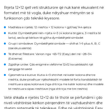
Rrjeta 12×12 sjell veti strukturore që nuk kanë ekuivalent në
formatet më të vogla, duke ndryshuar mënyrën se si
funksionon çdo teknikë kryesore.
Madhësia e rrjetës
: 12 rreshta × 12 kolona = gjithsej 144 qeliza
Kutitë
: Dymbëdhjetë nën-rrjeta 4×3 (4 kolona të gjera, 3 rreshta të
larta), secila që kërkon të gjitha dymbëdhjetë simbolet
Grupi i simboleve
: Dymbëdhjetë simbole — shifrat 1–9 plus A, B, C
(ose ekuivalente)
Të dhënat fillestare
: Varion nga ~65–72 (Easy) deri në ~28–34
(Extreme)
Zgjidhje unike
: Çdo enigmë e vlefshme 12x12 ka saktësisht një
përgjigje të saktë
Gjeometria e kutive
: Kutia 4×3 shtrihet në katër kolona dhe tre
rreshta, duke prodhuar njëkohësisht modele të forta kandidatësh të
rreshtuara sipas kolonave (nga shtrirja me katër kolona) dhe modele
të rreshtuara sipas rreshtave (nga shtrirja me tre rreshta)
Vetë shkalla e rrjetës 12×12 do të thotë se përfundimi i çdo
niveli vështirësie kërkon përqendrim të vazhdueshëm dhe
zbatim sistematik të teknikave. Edhe në vështirësinë Easy,