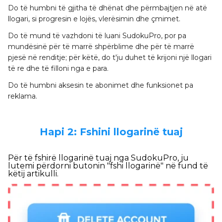
Do të humbni të gjitha të dhënat dhe përmbajtjen në atë
llogari, si progresin e lojës, vlerësimin dhe çmimet.
Do të mund të vazhdoni të luani SudokuPro, por pa
mundësinë për të marrë shpërblime dhe për të marrë
pjesë në renditje; për këtë, do t'ju duhet të krijoni një llogari
të re dhe të filloni nga e para.
Do të humbni aksesin te abonimet dhe funksionet pa
reklama.
Hapi 2: Fshini llogarinë tuaj
Për të fshirë llogarinë tuaj nga SudokuPro, ju
lutemi përdorni butonin "fshi llogarinë" në fund të
këtij artikulli.