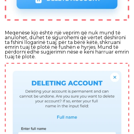
Meqenëse kjo është një veprim që nuk mund të
anulohet, duhet të sigurohemi që vërtet dëshironi
ta fshini llogarinë tuaj; për ta bërë këtë, shkruani
emrin tuaj të plotë në fushën e hyrjes. Mund të
përdorni edhe sugjerimin nëse e keni harruar emrin
tuaj të plotë.