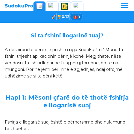
0/12
0
Si ta fshini llogarinë tuaj?
A dëshironi të bëni një pushim nga SudokuPro? Mund ta
fshini thjesht aplikacionin për një kohë. Megjithatë, nëse
vendosni ta fshini llogarinë tuaj përgjithmonë, do të na
mungoni. Por ne jemi për lirinë e zgjedhjes, ndaj ofrojmë
udhëzime se si ta bëni këtë.
Hapi 1: Mësoni çfarë do të thotë fshirja
e llogarisë suaj
Fshirja e llogarisë suaj është e përhershme dhe nuk mund
të zhbëhet.