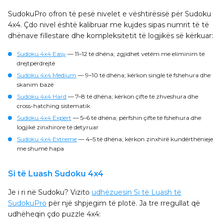
SudokuPro ofron të pesë nivelet e vështirësisë për Sudoku
4x4. Çdo nivel është kalibruar me kujdes sipas numrit të të
dhënave fillestare dhe kompleksitetit të logjikës së kërkuar:
Sudoku 4x4 Easy
— 11–12 të dhëna; zgjidhet vetëm me eliminim të
drejtpërdrejtë
Sudoku 4x4 Medium
— 9–10 të dhëna; kërkon single të fshehura dhe
skanim bazë
Sudoku 4x4 Hard
— 7–8 të dhëna; kërkon çifte të zhveshura dhe
cross-hatching sistematik
Sudoku 4x4 Expert
— 5–6 të dhëna; përfshin çifte të fshehura dhe
logjikë zinxhirore të detyruar
Sudoku 4x4 Extreme
— 4–5 të dhëna; kërkon zinxhirë kundërthënieje
me shumë hapa
Si të Luash Sudoku 4x4
Je i ri në Sudoku? Vizito
udhëzuesin Si të Luash të
SudokuPro
për një shpjegim të plotë. Ja tre rregullat që
udhëheqin çdo puzzle 4x4: