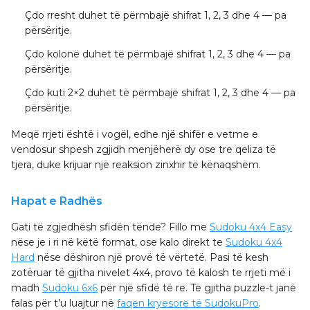
Çdo rresht
duhet të përmbajë shifrat 1, 2, 3 dhe 4 — pa
përsëritje.
Çdo kolonë
duhet të përmbajë shifrat 1, 2, 3 dhe 4 — pa
përsëritje.
Çdo kuti 2×2
duhet të përmbajë shifrat 1, 2, 3 dhe 4 — pa
përsëritje.
Meqë rrjeti është i vogël, edhe një shifër e vetme e
vendosur shpesh zgjidh menjëherë dy ose tre qeliza të
tjera, duke krijuar një reaksion zinxhir të kënaqshëm.
Hapat e Radhës
Gati të zgjedhësh sfidën tënde? Fillo me
Sudoku 4x4 Easy
nëse je i ri në këtë format, ose kalo direkt te
Sudoku 4x4
Hard
nëse dëshiron një provë të vërtetë. Pasi të kesh
zotëruar të gjitha nivelet 4x4, provo të kalosh te rrjeti më i
madh
Sudoku 6x6
për një sfidë të re. Të gjitha puzzle-t janë
falas për t’u luajtur në
faqen kryesore të SudokuPro
.