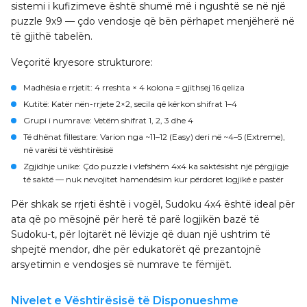
sistemi i kufizimeve është shumë më i ngushtë se në një
puzzle 9x9 — çdo vendosje që bën përhapet menjëherë në
të gjithë tabelën.
Veçoritë kryesore strukturore:
Madhësia e rrjetit
: 4 rreshta × 4 kolona = gjithsej 16 qeliza
Kutitë
: Katër nën-rrjete 2×2, secila që kërkon shifrat 1–4
Grupi i numrave
: Vetëm shifrat 1, 2, 3 dhe 4
Të dhënat fillestare
: Varion nga ~11–12 (Easy) deri në ~4–5 (Extreme),
në varësi të vështirësisë
Zgjidhje unike
: Çdo puzzle i vlefshëm 4x4 ka saktësisht një përgjigje
të saktë — nuk nevojitet hamendësim kur përdoret logjikë e pastër
Për shkak se rrjeti është i vogël, Sudoku 4x4 është ideal për
ata që po mësojnë për herë të parë logjikën bazë të
Sudoku-t, për lojtarët në lëvizje që duan një ushtrim të
shpejtë mendor, dhe për edukatorët që prezantojnë
arsyetimin e vendosjes së numrave te fëmijët.
Nivelet e Vështirësisë të Disponueshme