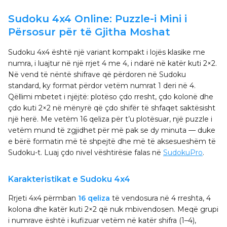
Sudoku 4x4 Online: Puzzle-i Mini i
Përsosur për të Gjitha Moshat
Sudoku 4x4 është një variant kompakt i lojës klasike me
numra, i luajtur në një rrjet 4 me 4, i ndarë në katër kuti 2×2.
Në vend të nëntë shifrave që përdoren në Sudoku
standard, ky format përdor vetëm numrat 1 deri në 4.
Qëllimi mbetet i njëjtë: plotëso çdo rresht, çdo kolonë dhe
çdo kuti 2×2 në mënyrë që çdo shifër të shfaqet saktësisht
një herë. Me vetëm 16 qeliza për t’u plotësuar, një puzzle i
vetëm mund të zgjidhet për më pak se dy minuta — duke
e bërë formatin më të shpejtë dhe më të aksesueshëm të
Sudoku-t. Luaj çdo nivel vështirësie falas në
SudokuPro
.
Karakteristikat e Sudoku 4x4
Rrjeti 4x4 përmban
16 qeliza
të vendosura në 4 rreshta, 4
kolona dhe katër kuti 2×2 që nuk mbivendosen. Meqë grupi
i numrave është i kufizuar vetëm në katër shifra (1–4),