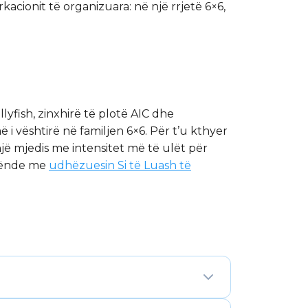
acionit të organizuara: në një rrjetë 6×6,
yfish, zinxhirë të plotë AIC dhe
i vështirë në familjen 6×6. Për t’u kthyer
jë mjedis me intensitet më të ulët për
 tënde me
udhëzuesin Si të Luash të
 plotësuara paraprakisht nga gjithsej