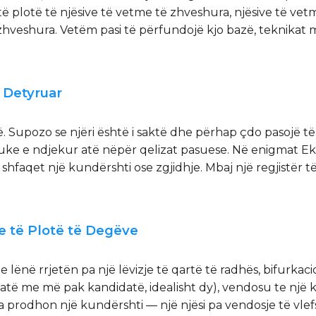
të plotë të njësive të vetme të zhveshura, njësive të vet
hveshura. Vetëm pasi të përfundojë kjo bazë, teknikat m
ë Detyruar
. Supozo se njëri është i saktë dhe përhap çdo pasojë të
duke e ndjekur atë nëpër qelizat pasuese. Në enigmat Ek
shfaqet një kundërshti ose zgjidhje. Mbaj një regjistër
je të Plotë të Degëve
 lënë rrjetën pa një lëvizje të qartë të radhës, bifurkacio
të me më pak kandidatë, idealisht dy), vendosu te një k
a prodhon një kundërshti — një njësi pa vendosje të vle