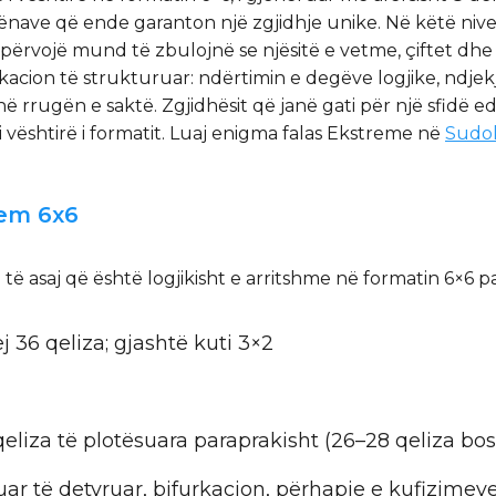
nave që ende garanton një zgjidhje unike. Në këtë nivel,
 përvojë mund të zbulojnë se njësitë e vetme, çiftet dh
cion të strukturuar: ndërtimin e degëve logjike, ndjekj
në rrugën e saktë. Zgjidhësit që janë gati për një sfid
i vështirë i formatit. Luaj enigma falas Ekstreme në
Sudo
rem 6x6
të asaj që është logjikisht e arritshme në formatin 6×6 p
ej 36 qeliza; gjashtë kuti 3×2
 qeliza të plotësuara paraprakisht (26–28 qeliza bo
ruar të detyruar, bifurkacion, përhapje e kufizime