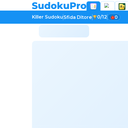
Killer Sudoku
0/12
Sfida Ditore
0