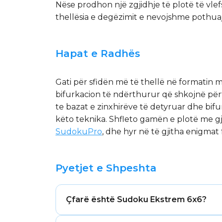
Nëse prodhon një zgjidhje të plotë të vlef
thellësia e degëzimit e nevojshme pothuaj
Hapat e Radhës
Gati për sfidën më të thellë në formatin m
bifurkacion të ndërthurur që shkojnë përt
te bazat e zinxhirëve të detyruar dhe bifu
këto teknika. Shfleto gamën e plotë me gj
SudokuPro
, dhe hyr në të gjitha enigmat
Pyetjet e Shpeshta
Çfarë është Sudoku Ekstrem 6x6?
Sudoku Ekstrem 6x6 është niveli i dytë 