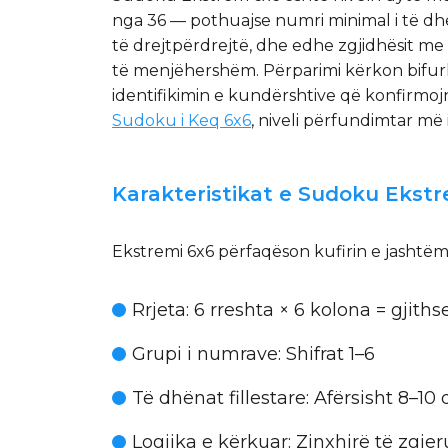
nga 36 — pothuajse numri minimal i të dhë
të drejtpërdrejtë, dhe edhe zgjidhësit me
të menjëhershëm. Përparimi kërkon bifurka
identifikimin e kundërshtive që konfirmoj
Sudoku i Keq 6x6
, niveli përfundimtar më 
Karakteristikat e Sudoku Ekst
Ekstremi 6x6 përfaqëson kufirin e jashtëm 
Rrjeta
: 6 rreshta × 6 kolona = gjiths
Grupi i numrave
: Shifrat 1–6
Të dhënat fillestare
: Afërsisht 8–10
Logjika e kërkuar
: Zinxhirë të zgje