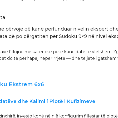
uta
me përvojë që kanë përfunduar nivelin ekspert dhe
 ata që po përgatiten për Sudoku 9×9 në nivel eks
ave fillojnë me katër ose pesë kandidatë të vlefshëm. Z
idat do të përhapej nëpër rrjetë — dhe të jetë i gatshëm
doku Ekstrem 6x6
idatëve dhe Kalimi i Plotë i Kufizimeve
xhirë, investo kohë në një konfigurim fillestar të plotë.