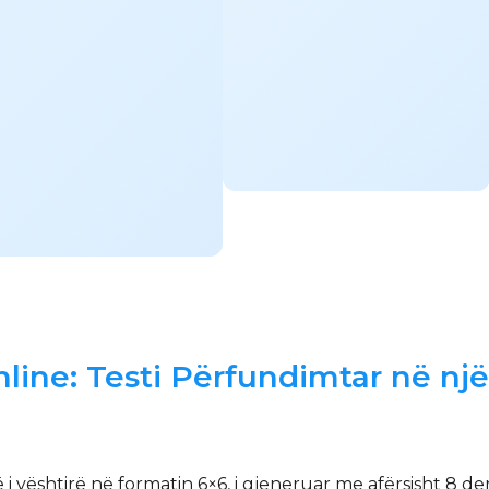
ine: Testi Përfundimtar në një
 vështirë në formatin 6×6, i gjeneruar me afërsisht 8 der