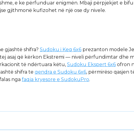
shme, e ke përfunduar enigmën. Mbaji përpjekjet e bifurk
se gjithmonë kufizohet në një ose dy nivele.
e gjashtë shifra?
Sudoku i Keq 6x6
prezanton modele Jell
ej asaj që kërkon Ekstremi — niveli përfundimtar dhe më 
rkacionit të ndërtuara këtu,
Sudoku Ekspert 6x6
ofron n
ashtë shifra te
qendra e Sudoku 6x6
, përmirëso qasjen
 falas nga
faqja kryesore e SudokuPro
.
më i vështirë në formatin 6×6, me vetëm 8–10 të dhëna të