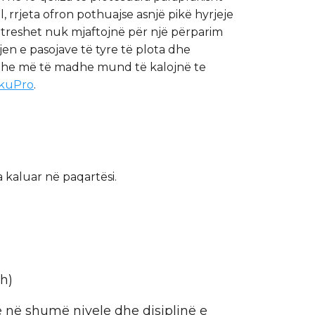
 rrjeta ofron pothuajse asnjë pikë hyrjeje
e treshet nuk mjaftojnë për një përparim
en e pasojave të tyre të plota dhe
ë edhe më të madhe mund të kalojnë te
kuPro
.
a kaluar në paqartësi.
sh)
ve në shumë nivele dhe disiplinë e