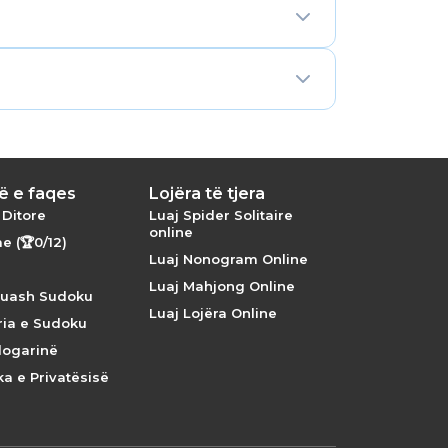
sistematike për ndërtimin dhe vlerësimin
kisht, duke lënë bosh 26 deri në 28
enigma ka një zgjidhje unike dhe
kupro.app/6x6/evil), i cili prezanton
n të kalosh në një madhësi të re rrjete,
ë e faqes
Lojëra të tjera
 Ditore
Luaj Spider Solitaire
online
 (🏆0/12)
Luaj Nonogram Online
Luaj Mahjong Online
 luash Sudoku
Luaj Lojëra Online
ria e Sudoku
llogarinë
ika e Privatësisë