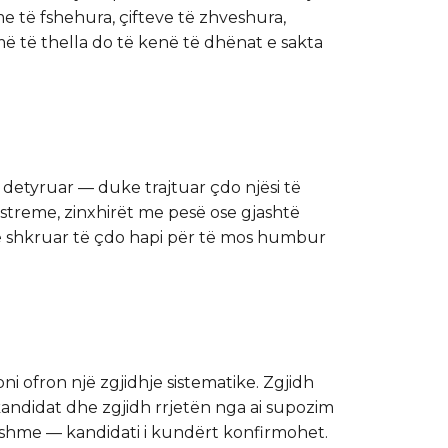
me të fshehura, çifteve të zhveshura,
ë të thella do të kenë të dhënat e sakta
 detyruar — duke trajtuar çdo njësi të
streme, zinxhirët me pesë ose gjashtë
 të shkruar të çdo hapi për të mos humbur
ni ofron një zgjidhje sistematike. Zgjidh
andidat dhe zgjidh rrjetën nga ai supozim
fshme — kandidati i kundërt konfirmohet.