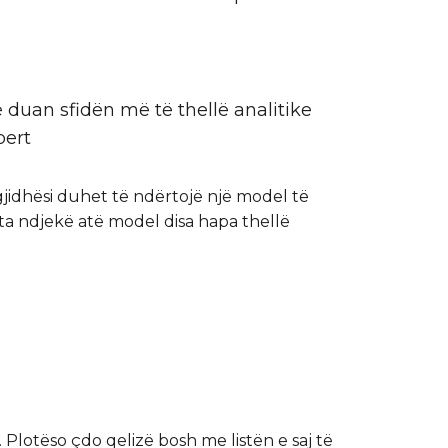
 duan sfidën më të thellë analitike
pert
gjidhësi duhet të ndërtojë një model të
 ta ndjekë atë model disa hapa thellë
 Plotëso çdo qelizë bosh me listën e saj të