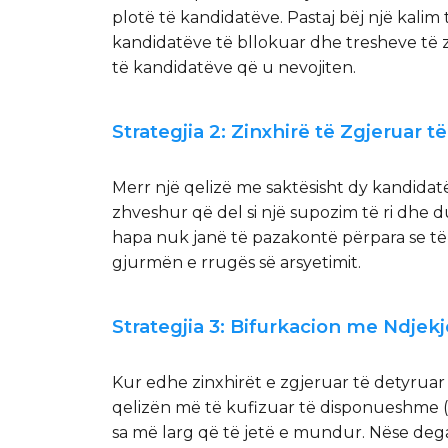
plotë të kandidatëve. Pastaj bëj një kalim 
kandidatëve të bllokuar dhe tresheve të z
të kandidatëve që u nevojiten.
Strategjia 2: Zinxhirë të Zgjeruar t
Merr një qelizë me saktësisht dy kandidatë
zhveshur që del si një supozim të ri dhe 
hapa nuk janë të pazakontë përpara se të 
gjurmën e rrugës së arsyetimit.
Strategjia 3: Bifurkacion me Ndjek
Kur edhe zinxhirët e zgjeruar të detyruar e
qelizën më të kufizuar të disponueshme (a
sa më larg që të jetë e mundur. Nëse deg