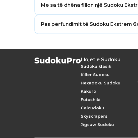
Me sa të dhëna fillon një Sudoku Eks
36 qeliza. Ai kërkon zinxhirë të zgjeru
e degëve logjike nëpër rrjetë përpara 
Një enigmë Ekstreme 6x6 zakonisht fill
Pas përfundimit të Sudoku Ekstrem 6x
nga 36 qelizat. Kjo është afërsisht num
deterministe.
Hapi i natyrshëm i radhës brenda formati
modele Jellyfish dhe zinxhirë të plotë 
[Sudoku 8x8](https://sudokupro.app/8x8
Llojet e Sudoku
Sudoku klasik
Killer Sudoku
Hexadoku Sudoku
Kakuro
Futoshiki
Calcudoku
Skyscrapers
Jigsaw Sudoku