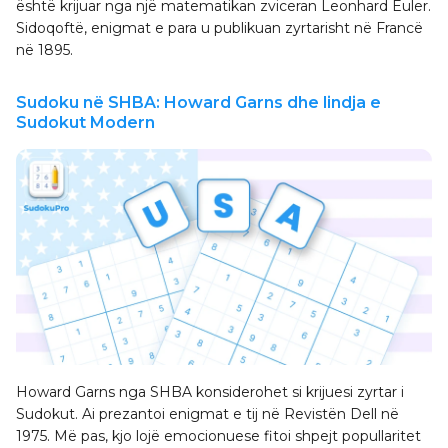
është krijuar nga një matematikan zviceran Leonhard Euler.
Sidoqoftë, enigmat e para u publikuan zyrtarisht në Francë
në 1895.
Sudoku në SHBA: Howard Garns dhe lindja e
Sudokut Modern
Howard Garns nga SHBA konsiderohet si krijuesi zyrtar i
Sudokut. Ai prezantoi enigmat e tij në Revistën Dell në
1975. Më pas, kjo lojë emocionuese fitoi shpejt popullaritet