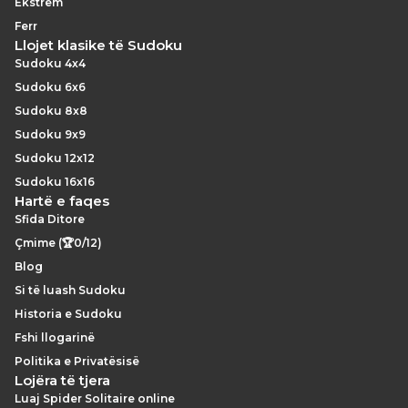
Ekstrem
Ferr
Llojet klasike të Sudoku
Sudoku 4x4
Sudoku 6x6
Sudoku 8x8
Sudoku 9x9
Sudoku 12x12
Sudoku 16x16
Hartë e faqes
Sfida Ditore
Çmime (🏆0/12)
Blog
Si të luash Sudoku
Historia e Sudoku
Fshi llogarinë
Politika e Privatësisë
Lojëra të tjera
Luaj Spider Solitaire online