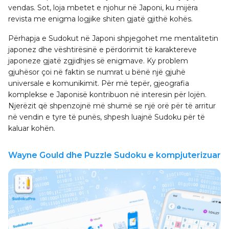
vendas. Sot, loja mbetet e njohur në Japoni, ku mijëra
revista me enigma logjike shiten gjatë gjithë kohës.
Përhapja e Sudokut në Japoni shpjegohet me mentalitetin
japonez dhe vështirësinë e përdorimit të karaktereve
japoneze gjatë zgjidhjes së enigmave. Ky problem
gjuhësor çoi në faktin se numrat u bënë një gjuhë
universale e komunikimit. Për më tepër, gjeografia
komplekse e Japonisë kontribuon në interesin për lojën.
Njerëzit që shpenzojnë më shumë se një orë për të arritur
në vendin e tyre të punës, shpesh luajnë Sudoku për të
kaluar kohën.
Wayne Gould dhe Puzzle Sudoku e kompjuterizuar