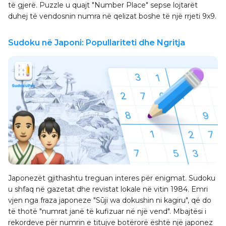
të gjerë. Puzzle u quajt "Number Place" sepse lojtarët
duhej të vendosnin numra në qelizat boshe të një rrjeti 9x9.
Sudoku në Japoni: Popullariteti dhe Ngritja
Japonezët gjithashtu treguan interes për enigmat. Sudoku
u shfaq në gazetat dhe revistat lokale në vitin 1984. Emri
vjen nga fraza japoneze "Sūji wa dokushin ni kagiru", që do
të thotë "numrat janë të kufizuar në një vend". Mbajtësi i
rekordeve për numrin e titujve botërorë është një japonez