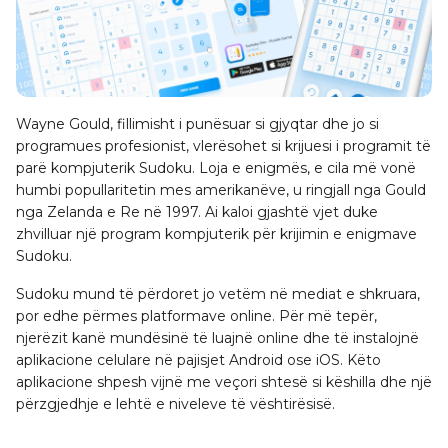
Wayne Gould, fillimisht i punësuar si gjyqtar dhe jo si
programues profesionist, vlerësohet si krijuesi i programit të
parë kompjuterik Sudoku. Loja e enigmës, e cila më vonë
humbi popullaritetin mes amerikanëve, u ringjall nga Gould
nga Zelanda e Re në 1997. Ai kaloi gjashtë vjet duke
zhvilluar një program kompjuterik për krijimin e enigmave
Sudoku.
Sudoku mund të përdoret jo vetëm në mediat e shkruara,
por edhe përmes platformave online. Për më tepër,
njerëzit kanë mundësinë të luajnë online dhe të instalojnë
aplikacione celulare në pajisjet Android ose iOS. Këto
aplikacione shpesh vijnë me veçori shtesë si këshilla dhe një
përzgjedhje e lehtë e niveleve të vështirësisë.