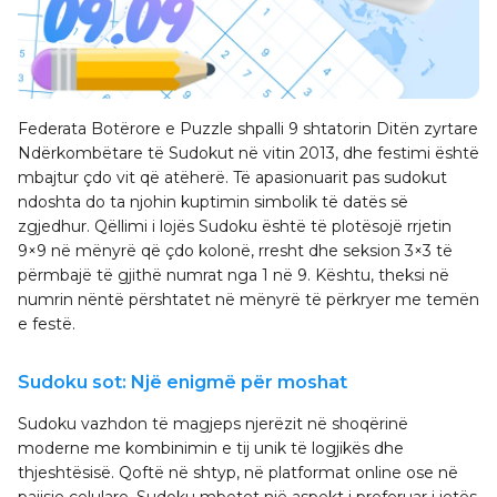
Federata Botërore e Puzzle shpalli 9 shtatorin Ditën zyrtare
Ndërkombëtare të Sudokut në vitin 2013, dhe festimi është
mbajtur çdo vit që atëherë. Të apasionuarit pas sudokut
ndoshta do ta njohin kuptimin simbolik të datës së
zgjedhur. Qëllimi i lojës Sudoku është të plotësojë rrjetin
9×9 në mënyrë që çdo kolonë, rresht dhe seksion 3×3 të
përmbajë të gjithë numrat nga 1 në 9. Kështu, theksi në
numrin nëntë përshtatet në mënyrë të përkryer me temën
e festë.
Sudoku sot: Një enigmë për moshat
Sudoku vazhdon të magjeps njerëzit në shoqërinë
moderne me kombinimin e tij unik të logjikës dhe
thjeshtësisë. Qoftë në shtyp, në platformat online ose në
pajisje celulare, Sudoku mbetet një aspekt i preferuar i jetës