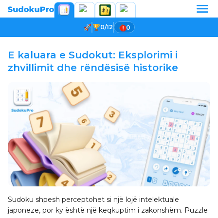
0/12
0
E kaluara e Sudokut: Eksplorimi i
zhvillimit dhe rëndësisë historike
Sudoku shpesh perceptohet si një lojë intelektuale
japoneze, por ky është një keqkuptim i zakonshëm. Puzzle