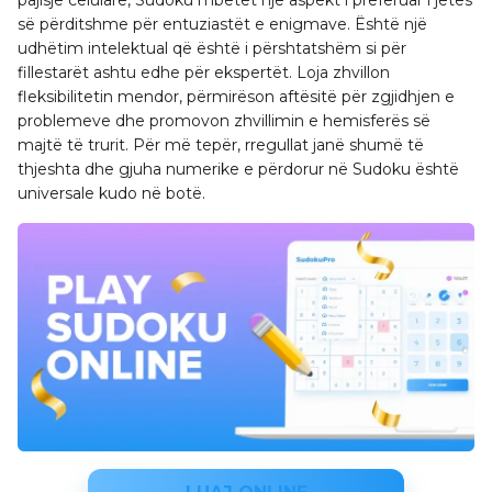
së përditshme për entuziastët e enigmave. Është një
udhëtim intelektual që është i përshtatshëm si për
fillestarët ashtu edhe për ekspertët. Loja zhvillon
fleksibilitetin mendor, përmirëson aftësitë për zgjidhjen e
problemeve dhe promovon zhvillimin e hemisferës së
majtë të trurit. Për më tepër, rregullat janë shumë të
thjeshta dhe gjuha numerike e përdorur në Sudoku është
universale kudo në botë.