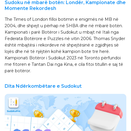
Sudoku në mbarë botën: Londër, Kampionate dhe
Momente Rekordesh
The Times of London filloi botimin e enigmës në MB në
2004, dhe shpejt u përhap në SHBA dhe në mbarë botën.
Kampionati i parë Botëror i Sudokut u mbajt në Itali nga
Federata Botërore e Puzzles në vitin 2006. Thomas Snyder
është mbajtësi i rekordeve në shpejtësinë e zgjidhjes së
lojës dhe në të njëjtën kohë kampion bote tre herë.
Kampionati Botëror i Sudokut 2023 në Toronto përfundoi
me fitoren e Tantan Dai nga Kina, e cila fitoi titullin e saj të
parë botëror.
Dita Ndërkombëtare e Sudokut