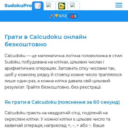
0/12
0
Завантаження гри...
Грати в Calcudoku онлайн
безкоштовно
Calcudoku — це математична логічна головоломка в стилі
Sudoku, побудована на клітках, цільових числах і
арифметичних операціях. Заповніть сітку числами так,
щоб у кожному рядку й стовпці кожне число траплялося
лише один раз, а кожна клітка давала свій цільовий
результат. Грайте безкоштовно, без реєстрації.
Як грати в Calcudoku (пояснення за 60 секунд)
Calcudoku грають на квадратній сітці, поділеній на
окреслені клітки. У кожної клітки є цільове число та
зазвичай операція, наприклад +, −, × або ÷. Ваше