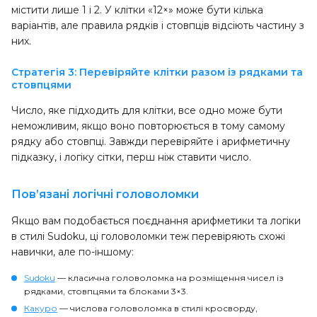
містити лише 1 і 2. У клітки «12×» може бути кілька
варіантів, але правила рядків і стовпців відсіють частину з
них.
Стратегія 3: Перевіряйте клітки разом із рядками та
стовпцями
Число, яке підходить для клітки, все одно може бути
неможливим, якщо воно повторюється в тому самому
рядку або стовпці. Завжди перевіряйте і арифметичну
підказку, і логіку сітки, перш ніж ставити число.
Пов’язані логічні головоломки
Якщо вам подобається поєднання арифметики та логіки
в стилі Sudoku, ці головоломки теж перевіряють схожі
навички, але по-іншому:
Sudoku
— класична головоломка на розміщення чисел із
рядками, стовпцями та блоками 3×3.
Какуро
— числова головоломка в стилі кросворду,