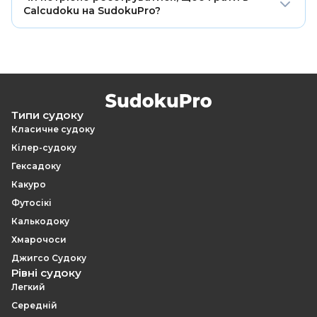
має один логічний розв’язок. Її можна пройти,
Calcudoku на SudokuPro?
поєднуючи комбінації для кліток, арифметичні
підказки та обмеження рядків і стовпців.
Ні. У Calcudoku можна грати онлайн безкоштовно й
без реєстрації.
Типи судоку
Класичне судоку
Кілер-судоку
Гексадоку
Какуро
Футосікі
Калькодоку
Хмарочоси
Джигсо Судоку
Рівні судоку
Легкий
Середній