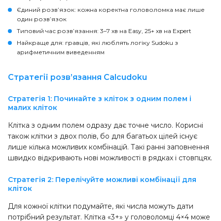
Єдиний розв’язок:
кожна коректна головоломка має лише
один розв’язок
Типовий час розв’язання:
3–7 хв на Easy, 25+ хв на Expert
Найкраще для:
гравців, які люблять логіку Sudoku з
арифметичним виведенням
Стратегії розв’язання Calcudoku
Стратегія 1: Починайте з кліток з одним полем і
малих кліток
Клітка з одним полем одразу дає точне число. Корисні
також клітки з двох полів, бо для багатьох цілей існує
лише кілька можливих комбінацій. Такі ранні заповнення
швидко відкривають нові можливості в рядках і стовпцях.
Стратегія 2: Перелічуйте можливі комбінації для
кліток
Для кожної клітки подумайте, які числа можуть дати
потрібний результат. Клітка «3+» у головоломці 4×4 може