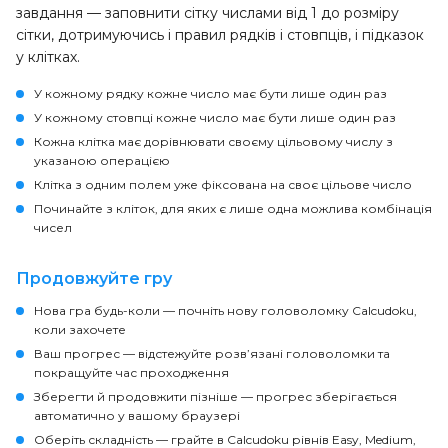
завдання — заповнити сітку числами від 1 до розміру
сітки, дотримуючись і правил рядків і стовпців, і підказок
у клітках.
У кожному рядку кожне число має бути лише один раз
У кожному стовпці кожне число має бути лише один раз
Кожна клітка має дорівнювати своєму цільовому числу з
указаною операцією
Клітка з одним полем уже фіксована на своє цільове число
Починайте з кліток, для яких є лише одна можлива комбінація
чисел
Продовжуйте гру
Нова гра будь-коли
— почніть нову головоломку Calcudoku,
коли захочете
Ваш прогрес
— відстежуйте розв’язані головоломки та
покращуйте час проходження
Зберегти й продовжити пізніше
— прогрес зберігається
автоматично у вашому браузері
Оберіть складність
— грайте в Calcudoku рівнів Easy, Medium,