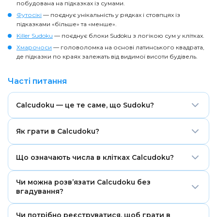
побудована на підказках із сумами.
Футосікі
— поєднує унікальність у рядках і стовпцях із
підказками «більше» та «менше».
Killer Sudoku
— поєднує блоки Sudoku з логікою сум у клітках.
Хмарочоси
— головоломка на основі латинського квадрата,
де підказки по краях залежать від видимої висоти будівель.
Часті питання
Calcudoku — це те саме, що Sudoku?
Ні. Calcudoku використовує ту саму логіку
Як грати в Calcudoku?
унікальності в рядках і стовпцях, що й Sudoku, але
без блоків 3×3. Натомість сітка поділена на
Заповніть сітку числами від 1 до розміру сітки. У
арифметичні клітки з цільовими числами та
Що означають числа в клітках Calcudoku?
кожному рядку й стовпці кожне число має бути
операціями.
лише один раз, а кожна клітка має відповідати
Число в клітці — це цільовий результат для цієї групи
своєму цільовому результату з указаною операцією.
Чи можна розв’язати Calcudoku без
клітин. Операція показує, чи числа в клітці мають
вгадування?
додаватися, відніматися, множитися або ділитися,
щоб дійти до цього результату.
Так. Правильно створена головоломка Calcudoku
Чи потрібно реєструватися, щоб грати в