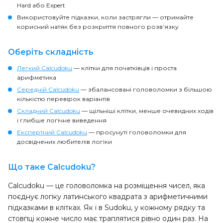
Hard або Expert
Використовуйте підказки, коли застрягли
— отримайте
корисний натяк без розкриття повного розв’язку
Оберіть складність
Легкий Calcudoku
— клітки для початківців і проста
арифметика
Середній Calcudoku
— збалансовані головоломки з більшою
кількістю перевірок варіантів
Складний Calcudoku
— щільніші клітки, менше очевидних ходів
і глибше логічне виведення
Експертний Calcudoku
— просунуті головоломки для
досвідчених любителів логіки
Що таке Calcudoku?
Calcudoku — це головоломка на розміщення чисел, яка
поєднує логіку латинського квадрата з арифметичними
підказками в клітках. Як і в Sudoku, у кожному рядку та
стовпці кожне число має траплятися рівно один раз. На