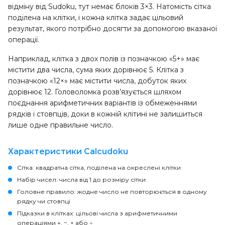
відміну від Sudoku, тут немає блоків 3×3. Натомість сітка
поділена на клітки, і кожна клітка задає цільовий
результат, якого потрібно досягти за допомогою вказаної
операції.
Наприклад, клітка з двох полів із позначкою «5+» має
містити два числа, сума яких дорівнює 5. Клітка з
позначкою «12×» має містити числа, добуток яких
дорівнює 12. Головоломка розв’язується шляхом
поєднання арифметичних варіантів із обмеженнями
рядків і стовпців, доки в кожній клітині не залишиться
лише одне правильне число.
Характеристики Calcudoku
Сітка:
квадратна сітка, поділена на окреслені клітки
Набір чисел:
числа від 1 до розміру сітки
Головне правило:
жодне число не повторюється в одному
рядку чи стовпці
Підказки в клітках:
цільові числа з арифметичними
операціями +, −, × або ÷