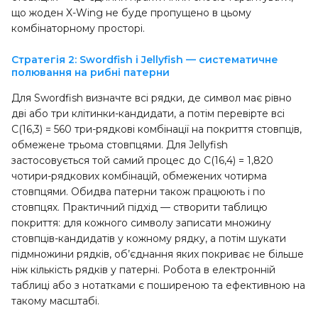
що жоден X-Wing не буде пропущено в цьому
комбінаторному просторі.
Стратегія 2: Swordfish і Jellyfish — систематичне
полювання на рибні патерни
Для Swordfish визначте всі рядки, де символ має рівно
дві або три клітинки-кандидати, а потім перевірте всі
C(16,3) = 560 три-рядкові комбінації на покриття стовпців,
обмежене трьома стовпцями. Для Jellyfish
застосовується той самий процес до C(16,4) = 1,820
чотири-рядкових комбінацій, обмежених чотирма
стовпцями. Обидва патерни також працюють і по
стовпцях. Практичний підхід — створити таблицю
покриття: для кожного символу записати множину
стовпців-кандидатів у кожному рядку, а потім шукати
підмножини рядків, об’єднання яких покриває не більше
ніж кількість рядків у патерні. Робота в електронній
таблиці або з нотатками є поширеною та ефективною на
такому масштабі.