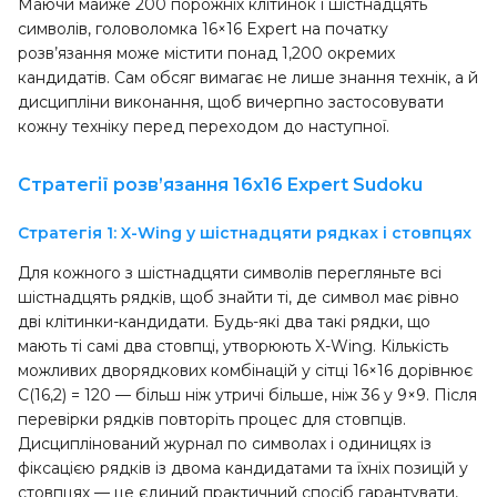
Маючи майже 200 порожніх клітинок і шістнадцять
символів, головоломка 16×16 Expert на початку
розв’язання може містити понад 1,200 окремих
кандидатів. Сам обсяг вимагає не лише знання технік, а й
дисципліни виконання, щоб вичерпно застосовувати
кожну техніку перед переходом до наступної.
Стратегії розв’язання 16x16 Expert Sudoku
Стратегія 1: X-Wing у шістнадцяти рядках і стовпцях
Для кожного з шістнадцяти символів перегляньте всі
шістнадцять рядків, щоб знайти ті, де символ має рівно
дві клітинки-кандидати. Будь-які два такі рядки, що
мають ті самі два стовпці, утворюють X-Wing. Кількість
можливих дворядкових комбінацій у сітці 16×16 дорівнює
C(16,2) = 120 — більш ніж утричі більше, ніж 36 у 9×9. Після
перевірки рядків повторіть процес для стовпців.
Дисциплінований журнал по символах і одиницях із
фіксацією рядків із двома кандидатами та їхніх позицій у
стовпцях — це єдиний практичний спосіб гарантувати,