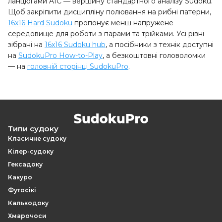
ланцюгами AIC — вершину стандартного аналізу Sudoku.
Щоб закріпити дисципліну полювання на рибні патерни,
16x16 Hard Sudoku
пропонує менш напружене
середовище для роботи з парами та трійками. Усі рівні
зібрані на
16x16 Sudoku hub
, а посібники з технік доступні
на
SudokuPro How-to-Play
, а безкоштовні головоломки
— на
головній сторінці SudokuPro
.
Типи судоку
Класичне судоку
Кілер-судоку
Гексадоку
Какуро
Футосікі
Калькодоку
Хмарочоси