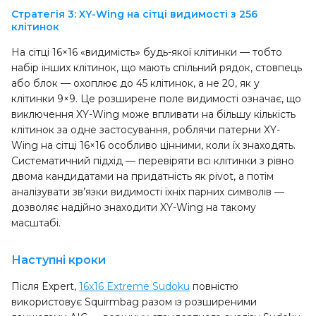
Стратегія 3: XY-Wing на сітці видимості з 256
клітинок
На сітці 16×16 «видимість» будь-якої клітинки — тобто
набір інших клітинок, що мають спільний рядок, стовпець
або блок — охоплює до 45 клітинок, а не 20, як у
клітинки 9×9. Це розширене поле видимості означає, що
виключення XY-Wing може впливати на більшу кількість
клітинок за одне застосування, роблячи патерни XY-
Wing на сітці 16×16 особливо цінними, коли їх знаходять.
Систематичний підхід — перевіряти всі клітинки з рівно
двома кандидатами на придатність як pivot, а потім
аналізувати зв’язки видимості їхніх парних символів —
дозволяє надійно знаходити XY-Wing на такому
масштабі.
Наступні кроки
Після Expert,
16x16 Extreme Sudoku
повністю
використовує Squirmbag разом із розширеними