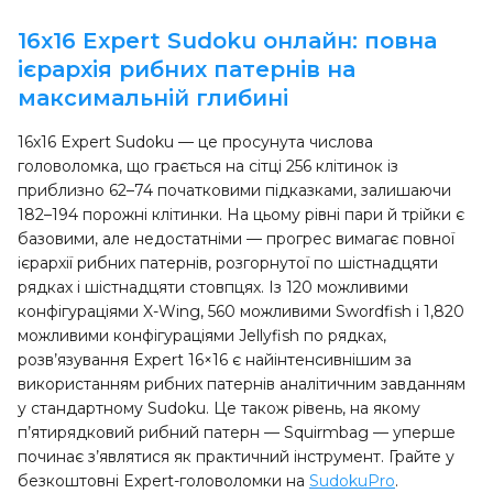
16x16 Expert Sudoku онлайн: повна
ієрархія рибних патернів на
максимальній глибині
16x16 Expert Sudoku — це просунута числова
головоломка, що грається на сітці 256 клітинок із
приблизно 62–74 початковими підказками, залишаючи
182–194 порожні клітинки. На цьому рівні пари й трійки є
базовими, але недостатніми — прогрес вимагає повної
ієрархії рибних патернів, розгорнутої по шістнадцяти
рядках і шістнадцяти стовпцях. Із 120 можливими
конфігураціями X-Wing, 560 можливими Swordfish і 1,820
можливими конфігураціями Jellyfish по рядках,
розв’язування Expert 16×16 є найінтенсивнішим за
використанням рибних патернів аналітичним завданням
у стандартному Sudoku. Це також рівень, на якому
п’ятирядковий рибний патерн — Squirmbag — уперше
починає з’являтися як практичний інструмент. Грайте у
безкоштовні Expert-головоломки на
SudokuPro
.