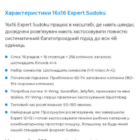
Характеристики 16x16 Expert Sudoku
16x16 Expert Sudoku працює в масштабі, де навіть швидкі,
досвідчені розв’язувачі мають застосовувати повністю
систематичний багатопрохідний підхід до всіх 48
одиниць.
Сітка
: 16 рядків × 16 стовпців = 256 клітинок загалом;
шістнадцять блоків 4×4
Набір символів
: Шістнадцять символів (1–9 плюс A–G)
Початкові підказки
: Приблизно 62–74 заповнені клітинки (182–
194 порожні клітинки)
Потрібна логіка
: X-Wing, Swordfish, Jellyfish, приховані та явні
трійки, XY-Wing і перші практичні застосування Squirmbag
Типовий час розв’язання
: 90–150 хвилин
Найкраще для
: Просунутих розв’язувачів, які завершили
Expert 12×12 і готові застосовувати техніки рибних патернів у
комбінаторному просторі пошуку, більшому за будь-який
інший стандартний формат Sudoku