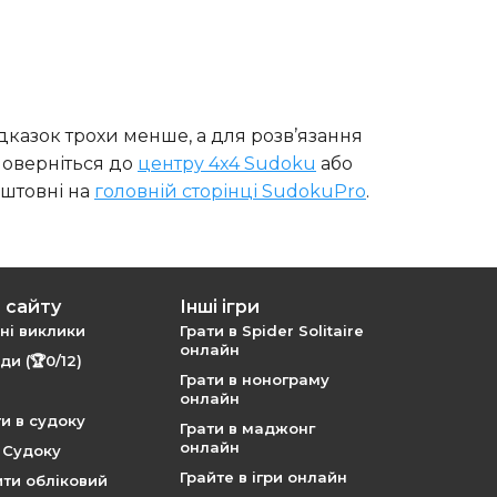
ідказок трохи менше, а для розв’язання
 поверніться до
центру 4x4 Sudoku
або
оштовні на
головній сторінці SudokuPro
.
 сайту
Інші ігри
і виклики
Грати в Spider Solitaire
онлайн
и (🏆0/12)
Грати в нонограму
онлайн
ти в судоку
Грати в маджонг
онлайн
я Судоку
Грайте в ігри онлайн
ти обліковий