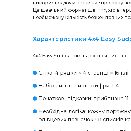
використовуючи лише найпростішу логі
Це ідеальний формат для тих, хто впер
необмежену кількість безкоштовних па
Характеристики 4x4 Easy Sud
4x4 Easy Sudoku визначається високою щі
Сітка
: 4 рядки × 4 стовпці = 16 кл
Набір чисел
: лише цифри 1–4
Початкові підказки
: приблизно 1
Необхідна логіка
: кожну порожню
олівцевих позначок чи списків к