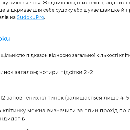
ку виключення. Жодних складних технік, жодних не
ше відкриває для себе судоку або шукає швидке й п
злів на
SudokuPro
.
oku
льністю підказок відносно загальної кількості клітин
ітинок загалом; чотири підсітки 2×2
1–12 заповнених клітинок (залишається лише 4–5
 клітинку можна визначити за один прохід по р
андидатів