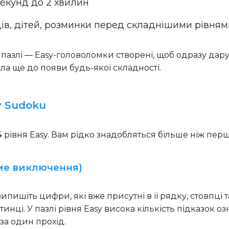
 секунд до 2 хвилин
вців, дітей, розминки перед складнішими рівня
пазлі — Easy-головоломки створені, щоб одразу дар
а ще до появи будь-якої складності.
y Sudoku
 рівня Easy. Вам рідко знадобляться більше ніж перші
ряме виключення)
пишіть цифри, які вже присутні в її рядку, стовпці т
тинці. У пазлі рівня Easy висока кількість підказок о
 за один прохід.