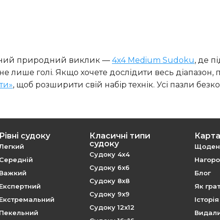
тупний природний виклик —
4x4 Medium Sudoku
, де п
не лише голі. Якщо хочете дослідити весь діапазон,
ти»
, щоб розширити свій набір технік. Усі пазли безк
Рівні судоку
Класичні типи
Карта
судоку
Легкий
Щоденн
Судоку 4x4
Середній
Нагород
Судоку 6x6
Важкий
Блог
Судоку 8x8
Експертний
Як гра
Судоку 9x9
Екстремальний
Історі
Судоку 12x12
Пекельний
Видали