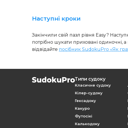
Наступні кроки
Закінчили свій пазл рівня Easy? Нас
потрібно шукати приховані одиночні, а 
відвідайте
посібник SudokuPro «Як гра
Типи судоку
Класичне судоку
Кілер-судоку
Гексадоку
Какуро
Футосікі
Калькодоку