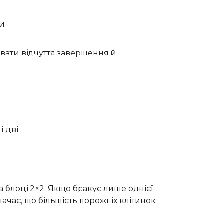
ми
увати відчуття завершення й
 дві.
а блоці 2×2. Якщо бракує лише однієї
значає, що більшість порожніх клітинок