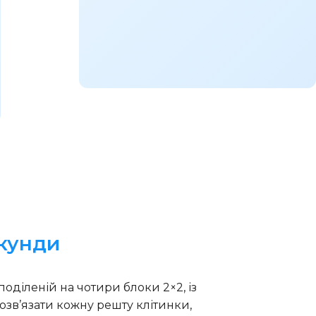
екунди
поділеній на чотири блоки 2×2, із
озв’язати кожну решту клітинки,