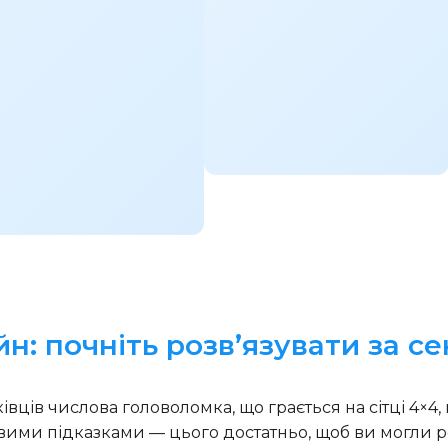
н: почніть розв’язувати за с
вців числова головоломка, що грається на сітці 4×4, 
вими підказками — цього достатньо, щоб ви могли р