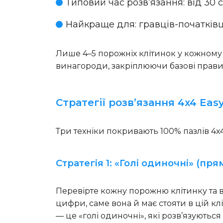
Типовий час розв’язання
: від 30
Найкраще для
: гравців-початкі
Лише 4–5 порожніх клітинок у кожному 
винагороди, закріплюючи базові правил
Стратегії розв’язання 4x4 Eas
Три техніки покривають 100% пазлів 4x4
Стратегія 1: «Голі одиночні» (п
Перевірте кожну порожню клітинку та ви
цифри, саме вона й має стояти в цій клі
— це «голі одиночні», які розв’язуються