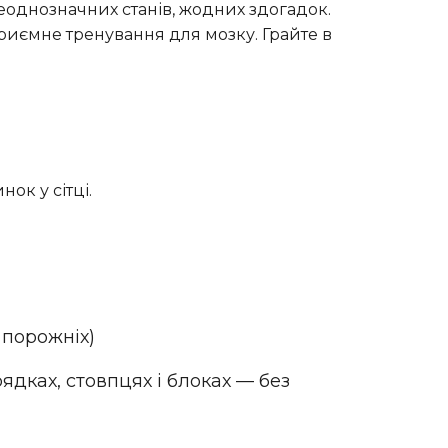
однозначних станів, жодних здогадок.
риємне тренування для мозку. Грайте в
ок у сітці.
 порожніх)
ядках, стовпцях і блоках — без