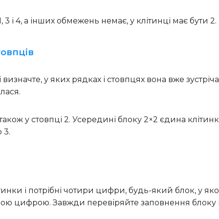
3 і 4, а інших обмежень немає, у клітинці має бути 2.
товпців
і визначте, у яких рядках і стовпцях вона вже зустріч
лася.
 також у стовпці 2. Усередині блоку 2×2 єдина клітинка
 3.
тинки і потрібні чотири цифри, будь-який блок, у як
ьою цифрою. Завжди перевіряйте заповнення блоку