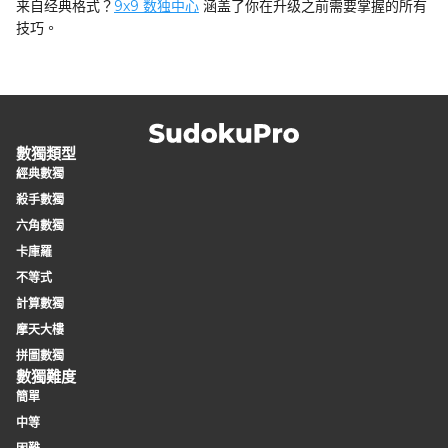
来自经典格式？
9x9 数独中心
涵盖了你在升级之前需要掌握的所有
技巧。
數獨類型
經典數獨
殺手數獨
六角數獨
卡庫羅
不等式
計算數獨
摩天大樓
拼圖數獨
數獨難度
簡單
中等