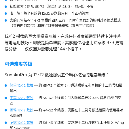
初始线索
：约从 65–72（简单）到 28–34（极难）不等
唯一解
：每个有效的 12x12 谜题都只有一个正确答案
宫的几何结构
：4×3 宫横跨四列三行，同时产生强烈的按列对齐候选模式
（来自四列跨度）和按行对齐候选模式（来自三行跨度）
12×12 棋盘的巨大规模意味着，完成任何难度都需要持续专注并系
统地运用技巧。即使是简单难度，其解题过程也比专家级 9×9 更需
要分析——仅仅因为需要处理 144 个格子。
可选难度等级
SudokuPro 为 12×12 数独提供五个精心校准的难度等级：
简单 12x12 数独
— 约 65–72 个线索；可通过裸单元和直接的十二符号扫描
解出
中等 12x12 数独
— 约 54–62 个线索；引入隐藏单元和 4×3 宫与行/列的交
互
困难 12x12 数独
— 约 44–52 个线索；需要在十二符号候选范围内使用裸对
和隐藏对
专家 12x12 数独
— 约 36–43 个线索；要求在十二行/列棋盘上使用 X-Wing
和 Swordfish