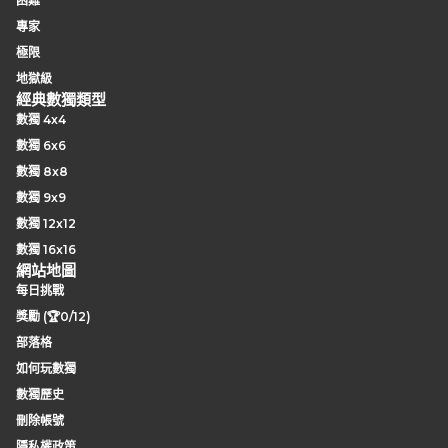
困難
專家
極限
地獄級
經典數獨類型
數獨 4x4
數獨 6x6
數獨 8x8
數獨 9x9
數獨 12x12
數獨 16x16
網站地圖
每日挑戰
獎勵 (🏆0/12)
部落格
如何玩數獨
數獨歷史
刪除帳號
隱私權政策