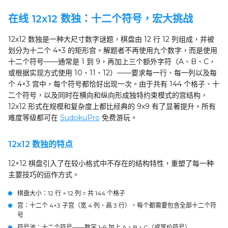
在线 12x12 数独：十二个符号，宏大挑战
12x12 数独是一种大尺寸数字谜题，棋盘由 12 行 12 列组成，并被
划分为十二个 4×3 的矩形宫。解题者不再使用九个数字，而是使用
十二个符号——通常是 1 到 9，再加上三个额外字符（A、B、C，
或根据实现方式使用 10、11、12）——要求每一行、每一列以及每
个 4×3 宫中，每个符号都恰好出现一次。由于共有 144 个格子、十
二个符号，以及同时在横向和纵向形成独特约束模式的宫结构，
12x12 形式在规模和复杂度上都比经典的 9x9 有了显著提升。所有
难度等级都可在
SudokuPro
免费游玩。
12x12 数独的特点
12×12 棋盘引入了在较小格式中不存在的结构特性，重塑了每一种
主要技巧的运作方式。
棋盘大小
：12 行 × 12 列 = 共 144 个格子
宫
：十二个 4×3 子宫（宽 4 列、高 3 行），每个都需要包含全部十二个符
号
符号池
：十二个符号——数字 1–9 加上 A、B、C（或等价符号）