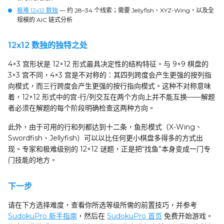
极难 12x12 数独
— 约 28–34 个线索；需要 Jellyfish、XYZ-Wing，以及全
规模的 AIC 链式分析
12x12 数独的独特之处
4×3 宫形状是 12×12 形式最具决定性的结构特征。与 9×9 棋盘的
3×3 宫不同，4×3 宫是不对称的：其四列跨度会产生更强的按列指
向模式，而三行跨度会产生更强的按行指向模式。这种不对称意味
着，12×12 形式中的宫-行/列交互在两个方向上并不能互换——解题
者必须在解题的每个阶段明确检查这两种方向。
此外，由于可用的行和列都达到十二条，鱼形模式（X-Wing、
Swordfish、Jellyfish）可以以比任何更小棋盘多得多的方式出
现。专家和极难级别的 12×12 谜题，正是把“找鱼”本身变成一门专
门技能的地方。
下一步
请在下方选择难度，查看你所选等级所需的前置技巧，并参考
SudokuPro 新手指南
，然后在
SudokuPro 首页
免费开始游戏。