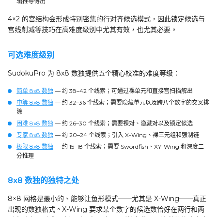
辑推导得出
4×2 的宫结构会形成特别密集的行对齐候选模式，因此锁定候选与
宫线削减等技巧在高难度级别中尤其有效，也尤其必要。
可选难度级别
SudokuPro 为 8x8 数独提供五个精心校准的难度等级：
简单 8x8 数独
— 约 38–42 个线索；可通过裸单元和直接宫扫描解出
中等 8x8 数独
— 约 32–36 个线索；需要隐藏单元以及跨八个数字的交叉排
除
困难 8x8 数独
— 约 26–30 个线索；需要裸对、隐藏对以及锁定候选
专家 8x8 数独
— 约 20–24 个线索；引入 X-Wing、裸三元组和强制链
极限 8x8 数独
— 约 15–18 个线索；需要 Swordfish、XY-Wing 和深度二
分推理
8x8 数独的独特之处
8×8 网格是最小的、能够让鱼形模式——尤其是 X-Wing——真正
出现的数独格式。X-Wing 要求某个数字的候选数恰好在两行和两