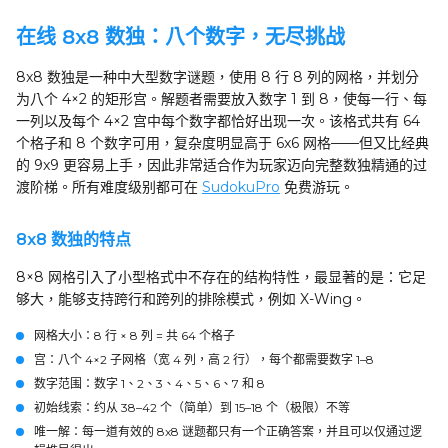
在线 8x8 数独：八个数字，无尽挑战
8x8 数独是一种中大型数字谜题，使用 8 行 8 列的网格，并划分
为八个 4×2 的矩形宫。解题者需要放入数字 1 到 8，使每一行、每
一列以及每个 4×2 宫中每个数字都恰好出现一次。该格式共有 64
个格子和 8 个数字可用，复杂度明显高于 6x6 网格——但又比经典
的 9x9 更容易上手，因此非常适合作为玩家迈向完整数独精通的过
渡阶梯。所有难度级别都可在
SudokuPro
免费游玩。
8x8 数独的特点
8×8 网格引入了小型格式中不存在的结构特性，最显著的是：它足
够大，能够支持跨行和跨列的排除模式，例如 X-Wing。
网格大小
：8 行 × 8 列 = 共 64 个格子
宫
：八个 4×2 子网格（宽 4 列，高 2 行），每个都需要数字 1–8
数字范围
：数字 1、2、3、4、5、6、7 和 8
初始线索
：约从 38–42 个（简单）到 15–18 个（极限）不等
唯一解
：每一道有效的 8x8 谜题都只有一个正确答案，并且可以仅通过逻