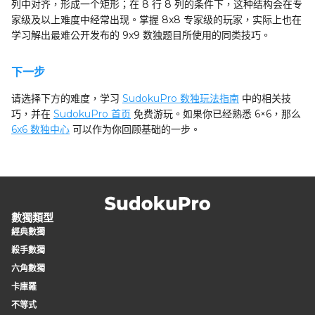
列中对齐，形成一个矩形；在 8 行 8 列的条件下，这种结构会在专
家级及以上难度中经常出现。掌握 8x8 专家级的玩家，实际上也在
学习解出最难公开发布的 9x9 数独题目所使用的同类技巧。
下一步
请选择下方的难度，学习
SudokuPro 数独玩法指南
中的相关技
巧，并在
SudokuPro 首页
免费游玩。如果你已经熟悉 6×6，那么
6x6 数独中心
可以作为你回顾基础的一步。
數獨類型
經典數獨
殺手數獨
六角數獨
卡庫羅
不等式