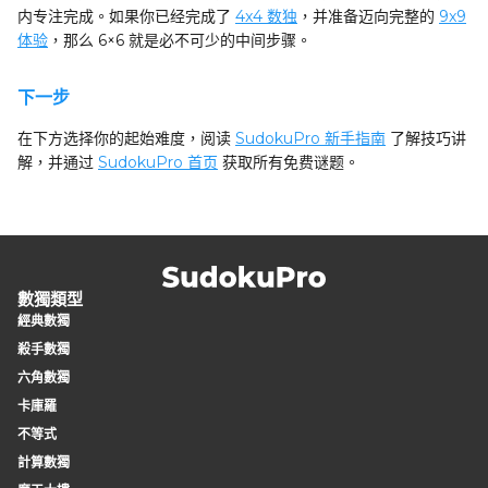
内专注完成。如果你已经完成了
4x4 数独
，并准备迈向完整的
9x9
体验
，那么 6×6 就是必不可少的中间步骤。
下一步
在下方选择你的起始难度，阅读
SudokuPro 新手指南
了解技巧讲
解，并通过
SudokuPro 首页
获取所有免费谜题。
數獨類型
經典數獨
殺手數獨
六角數獨
卡庫羅
不等式
計算數獨