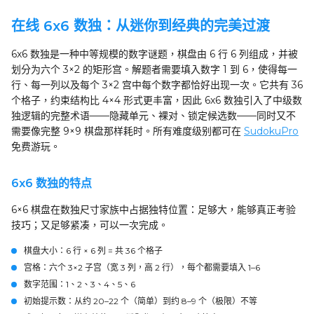
在线 6x6 数独：从迷你到经典的完美过渡
6x6 数独是一种中等规模的数字谜题，棋盘由 6 行 6 列组成，并被
划分为六个 3×2 的矩形宫。解题者需要填入数字 1 到 6，使得每一
行、每一列以及每个 3×2 宫中每个数字都恰好出现一次。它共有 36
个格子，约束结构比 4×4 形式更丰富，因此 6x6 数独引入了中级数
独逻辑的完整术语——隐藏单元、裸对、锁定候选数——同时又不
需要像完整 9×9 棋盘那样耗时。所有难度级别都可在
SudokuPro
免费游玩。
6x6 数独的特点
6×6 棋盘在数独尺寸家族中占据独特位置：足够大，能够真正考验
技巧；又足够紧凑，可以一次完成。
棋盘大小
：6 行 × 6 列 = 共 36 个格子
宫格
：六个 3×2 子宫（宽 3 列，高 2 行），每个都需要填入 1–6
数字范围
：1、2、3、4、5、6
初始提示数
：从约 20–22 个（简单）到约 8–9 个（极限）不等