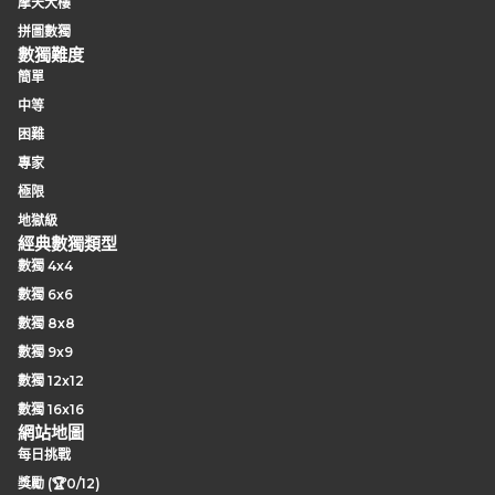
摩天大樓
拼圖數獨
數獨難度
簡單
中等
困難
專家
極限
地獄級
經典數獨類型
數獨 4x4
數獨 6x6
數獨 8x8
數獨 9x9
數獨 12x12
數獨 16x16
網站地圖
每日挑戰
獎勵 (🏆0/12)