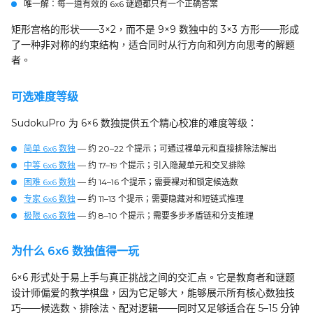
唯一解
：每一道有效的 6x6 谜题都只有一个正确答案
矩形宫格的形状——3×2，而不是 9×9 数独中的 3×3 方形——形成
了一种非对称的约束结构，适合同时从行方向和列方向思考的解题
者。
可选难度等级
SudokuPro 为 6×6 数独提供五个精心校准的难度等级：
简单 6x6 数独
— 约 20–22 个提示；可通过裸单元和直接排除法解出
中等 6x6 数独
— 约 17–19 个提示；引入隐藏单元和交叉排除
困难 6x6 数独
— 约 14–16 个提示；需要裸对和锁定候选数
专家 6x6 数独
— 约 11–13 个提示；需要隐藏对和短链式推理
极限 6x6 数独
— 约 8–10 个提示；需要多步矛盾链和分支推理
为什么 6x6 数独值得一玩
6×6 形式处于易上手与真正挑战之间的交汇点。它是教育者和谜题
设计师偏爱的教学棋盘，因为它足够大，能够展示所有核心数独技
巧——候选数、排除法、配对逻辑——同时又足够适合在 5–15 分钟