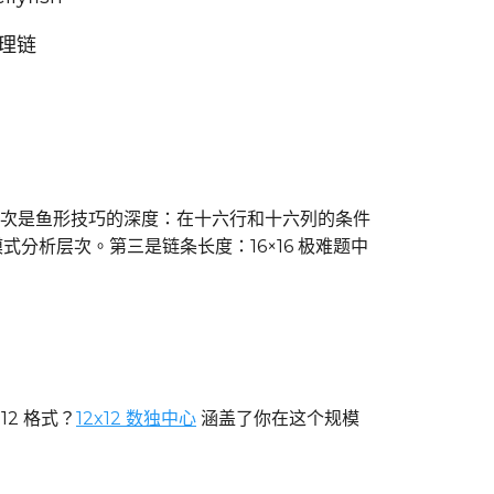
推理链
其次是鱼形技巧的深度：在十六行和十六列的条件
模式分析层次。第三是链条长度：16×16 极难题中
12 格式？
12x12 数独中心
涵盖了你在这个规模