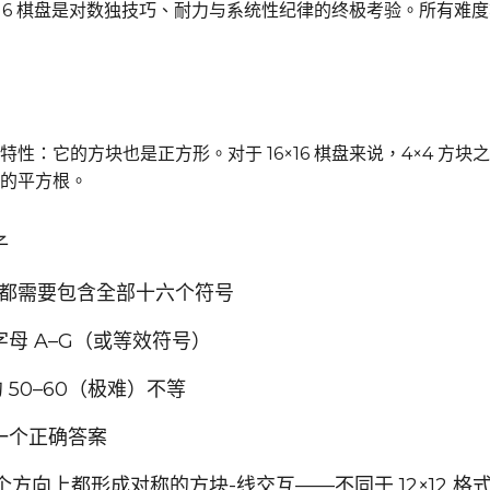
x16 棋盘是对数独技巧、耐力与系统性纪律的终极考验。所有难
特性：它的方块也是正方形。对于 16×16 棋盘来说，4×4 方块之于 
的平方根。
子
个都需要包含全部十六个符号
字母 A–G（或等效符号）
约 50–60（极难）不等
有一个正确答案
方向上都形成对称的方块-线交互——不同于 12×12 格式