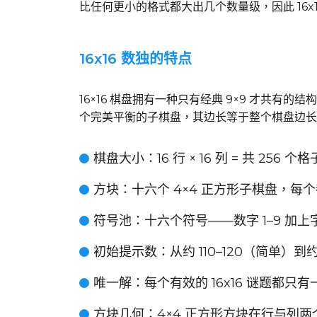
比任何更小的格式都大出几个数量级，因此 16
16x16 数独的特点
16×16 棋盘拥有一种只有经典 9×9 才共有的结构
个完美平衡的子棋盘，其边长等于整个棋盘边长
棋盘大小
：16 行 × 16 列 = 共 256 个格
方块
：十六个 4×4 正方形子棋盘，每
符号池
：十六个符号——数字 1–9 加上
初始提示数
：从约 110–120（简单）到
唯一解
：每个有效的 16x16 谜题都只
方块几何
：4×4 正方形方块在行与列两个