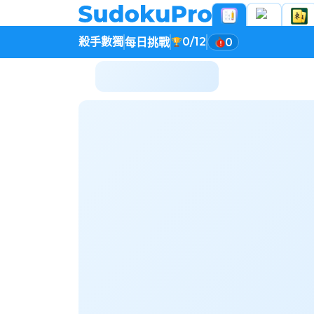
殺手數獨
0/12
每日挑戰
0