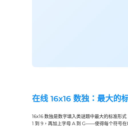
在线 16x16 数独：最大
16x16 数独是数字填入类谜题中最大的标准形式
1 到 9，再加上字母 A 到 G——使得每个符