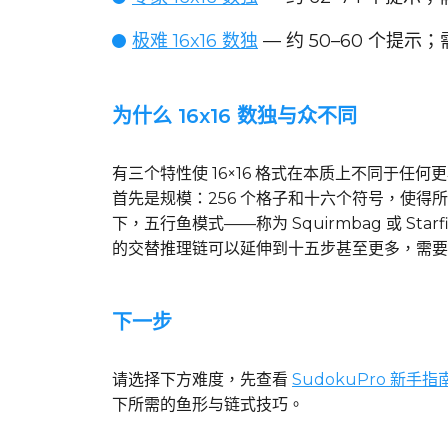
极难 16x16 数独
— 约 50–60 个提示
为什么 16x16 数独与众不同
有三个特性使 16×16 格式在本质上不同于任何
首先是规模：256 个格子和十六个符号，使
下，五行鱼模式——称为 Squirmbag 或 
的交替推理链可以延伸到十五步甚至更多，需要
下一步
请选择下方难度，先查看
SudokuPro 新手指
下所需的鱼形与链式技巧。