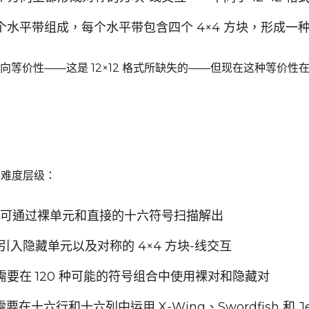
由四个水平带组成，每个水平带包含四个 4×4 方块，形
等价性——这是 12×12 格式所缺失的——但现在这种等价
准的难度层级：
个提示；可通过裸单元和直接的十六符号扫描解出
示；引入隐藏单元以及对称的 4×4 方块-线交互
示；需要在 120 种可能的符号组合中使用裸对和隐藏对
要在十六行和十六列中运用 X-Wing、Swordfish 和 Jell