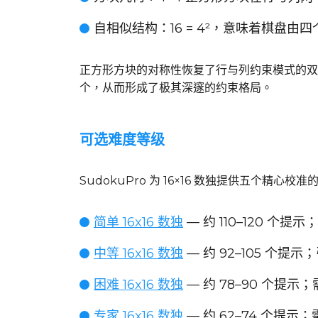
自相似结构
：16 = 4²，意味着棋盘
正方形方块的对称性恢复了行与列约束模式的双向
个，从而形成了极其深邃的约束格局。
可选难度等级
SudokuPro 为 16×16 数独提供五个精心校
简单 16x16 数独
— 约 110–120 
中等 16x16 数独
— 约 92–105 个提
困难 16x16 数独
— 约 78–90 个提
专家 16x16 数独
— 约 62–74 个提示；需