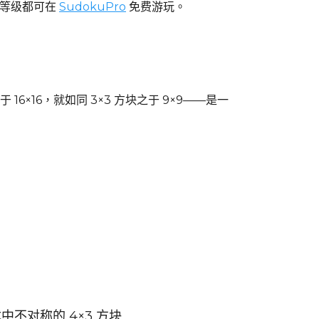
度等级都可在
SudokuPro
免费游玩。
16×16，就如同 3×3 方块之于 9×9——是一
中不对称的 4×3 方块