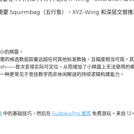
；需要 Squirmbag（五行鱼）、XYZ-Wing 和深层交替
更小的棋盘。
得所需的候选数追踪量远超任何其他标准数独，且幅度相当可观。
Starfish——首次变得实际可定位，从而增加了小棋盘上无法使用的
一种更常见于竞技数学而非休闲解谜的持续逻辑构建能力。
南
中的基础技巧，然后在
SudokuPro 首页
免费游玩。来自 12×