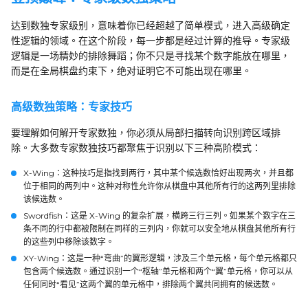
达到数独专家级别，意味着你已经超越了简单模式，进入高级确定
性逻辑的领域。在这个阶段，每一步都是经过计算的推导。专家级
逻辑是一场精妙的排除舞蹈；你不只是寻找某个数字能放在哪里，
而是在全局棋盘约束下，绝对证明它不可能出现在哪里。
高级数独策略：专家技巧
要理解如何解开专家数独，你必须从局部扫描转向识别跨区域排
除。大多数专家数独技巧都聚焦于识别以下三种高阶模式：
X-Wing
：这种技巧是指找到两行，其中某个候选数恰好出现两次，并且都
位于相同的两列中。这种对称性允许你从棋盘中其他所有行的这两列里排除
该候选数。
Swordfish
：这是 X-Wing 的复杂扩展，横跨三行三列。如果某个数字在三
条不同的行中都被限制在同样的三列内，你就可以安全地从棋盘其他所有行
的这些列中移除该数字。
XY-Wing
：这是一种“弯曲”的翼形逻辑，涉及三个单元格，每个单元格都只
包含两个候选数。通过识别一个“枢轴”单元格和两个“翼”单元格，你可以从
任何同时“看见”这两个翼的单元格中，排除两个翼共同拥有的候选数。