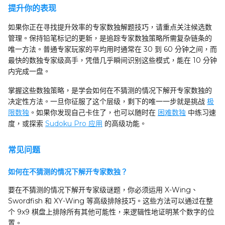
提升你的表现
如果你正在寻找提升效率的专家数独解题技巧，请重点关注候选数
管理。保持铅笔标记的更新，是追踪专家数独策略所需复杂链条的
唯一方法。普通专家玩家的平均用时通常在 30 到 60 分钟之间，而
最快的数独专家级高手，凭借几乎瞬间识别这些模式，能在 10 分钟
内完成一盘。
掌握这些数独策略，是学会如何在不猜测的情况下解开专家数独的
决定性方法。一旦你征服了这个层级，剩下的唯一一步就是挑战
极
限数独
。如果你发现自己卡住了，也可以随时在
困难数独
中练习速
度，或探索
Sudoku Pro 应用
的高级功能。
常见问题
如何在不猜测的情况下解开专家数独？
要在不猜测的情况下解开专家级谜题，你必须运用 X-Wing、
Swordfish 和 XY-Wing 等高级排除技巧。这些方法可以通过在整
个 9x9 棋盘上排除所有其他可能性，来逻辑性地证明某个数字的位
置。