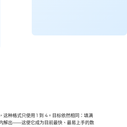
同，这种格式只使用 1 到 4。目标依然相同：填满
分钟内解出——这使它成为目前最快、最易上手的数