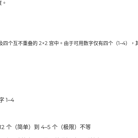
度。
以及四个互不重叠的 2×2 宫中。由于可用数字仅有四个（1–4）
 1–4
12 个（简单）到 4–5 个（极限）不等