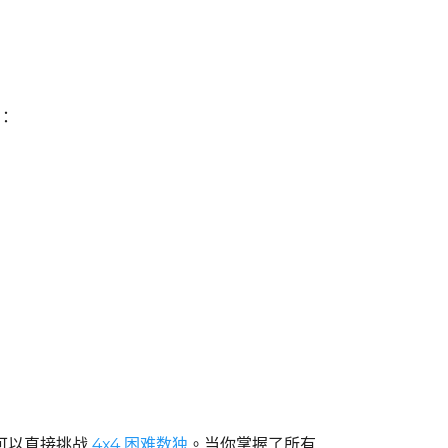
：
可以直接挑战
4x4 困难数独
。当你掌握了所有