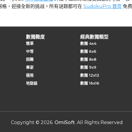
网格，迎接全新的挑战。所有谜题都可在
SudokuPro 首页
免费
數獨難度
經典數獨類型
簡單
數獨 4x4
中等
數獨 6x6
困難
數獨 8x8
專家
數獨 9x9
極限
數獨 12x12
地獄級
數獨 16x16
Copyright
©
2026
.
OmiSoft
. All Rights Reserved