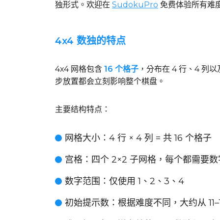
独形式。欢迎在
SudokuPro
免费体验所有难
4x4 数独的特点
4x4 网格包含
16 个格子
，分布在 4 行、4 列
步放置都会立刻影响整个棋盘。
主要结构特点：
网格大小
：4 行 × 4 列 = 共 16 个格子
宫格
：四个 2×2 子网格，每个都需要数字
数字范围
：仅使用 1、2、3、4
初始提示数
：根据难度不同，大约从 11–