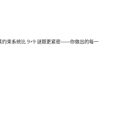
，其约束系统比 9×9 谜题更紧密——你做出的每一