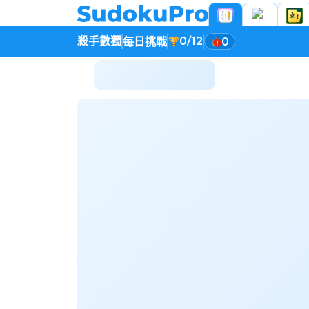
殺手數獨
0/12
每日挑戰
0