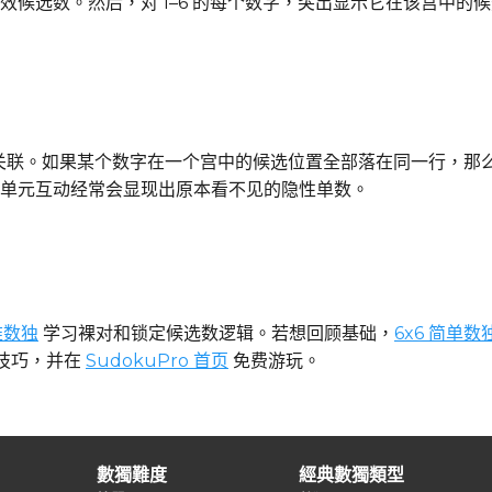
效候选数。然后，对 1–6 的每个数字，突出显示它在该宫中的
成强关联。如果某个数字在一个宫中的候选位置全部落在同一行，
单元互动经常会显现出原本看不见的隐性单数。
难数独
学习裸对和锁定候选数逻辑。若想回顾基础，
6x6 简单数
技巧，并在
SudokuPro 首页
免费游玩。
數獨難度
經典數獨類型