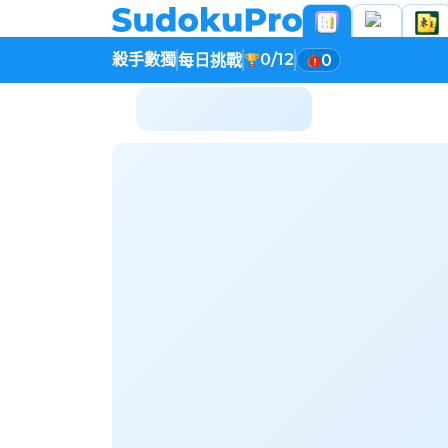
殺手數獨
0/12
每日挑戰
0