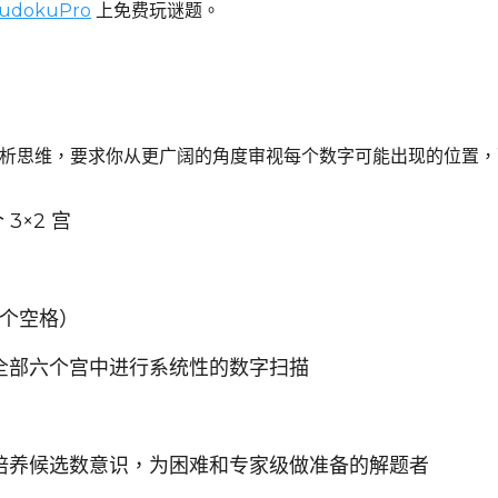
udokuPro
上免费玩谜题。
的分析思维，要求你从更广阔的角度审视每个数字可能出现的位置
 3×2 宫
9 个空格）
全部六个宫中进行系统性的数字扫描
培养候选数意识，为困难和专家级做准备的解题者