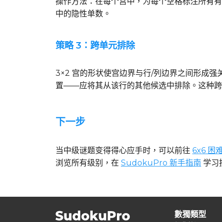
操作方法：在每个宫中，为每个空格标注所有有
中的隐性单数。
策略 3：跨单元排除
3×2 宫的形状使宫边界与行/列边界之间形
置——应将其从该行的其他候选中排除。这种跨
下一步
当中级谜题变得得心应手时，可以前往
6x6 困
浏览所有级别，在
SudokuPro 新手指南
学习
數獨類型