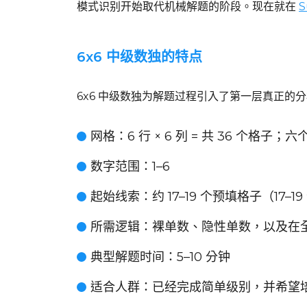
模式识别开始取代机械解题的阶段。现在就在
S
6x6 中级数独的特点
6x6 中级数独为解题过程引入了第一层真正
网格
：6 行 × 6 列 = 共 36 个格子；六个
数字范围
：1–6
起始线索
：约 17–19 个预填格子（17–1
所需逻辑
：裸单数、隐性单数，以及在
典型解题时间
：5–10 分钟
适合人群
：已经完成简单级别，并希望