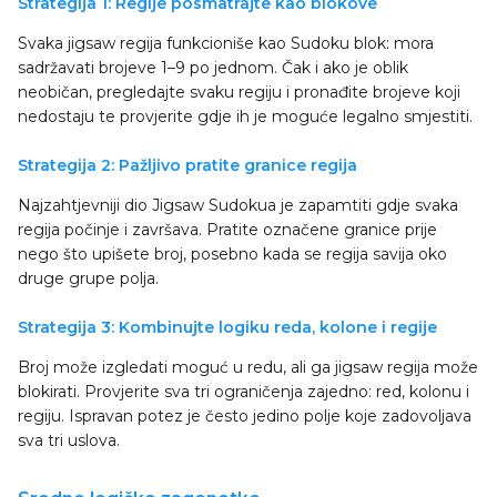
Strategija 1: Regije posmatrajte kao blokove
Svaka jigsaw regija funkcioniše kao Sudoku blok: mora
sadržavati brojeve 1–9 po jednom. Čak i ako je oblik
neobičan, pregledajte svaku regiju i pronađite brojeve koji
nedostaju te provjerite gdje ih je moguće legalno smjestiti.
Strategija 2: Pažljivo pratite granice regija
Najzahtjevniji dio Jigsaw Sudokua je zapamtiti gdje svaka
regija počinje i završava. Pratite označene granice prije
nego što upišete broj, posebno kada se regija savija oko
druge grupe polja.
Strategija 3: Kombinujte logiku reda, kolone i regije
Broj može izgledati moguć u redu, ali ga jigsaw regija može
blokirati. Provjerite sva tri ograničenja zajedno: red, kolonu i
regiju. Ispravan potez je često jedino polje koje zadovoljava
sva tri uslova.