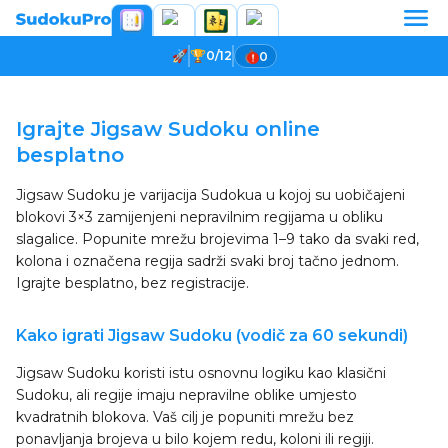
0/12
0
Učitava se igra...
Igrajte Jigsaw Sudoku online
besplatno
Jigsaw Sudoku je varijacija Sudokua u kojoj su uobičajeni
blokovi 3×3 zamijenjeni nepravilnim regijama u obliku
slagalice. Popunite mrežu brojevima 1–9 tako da svaki red,
kolona i označena regija sadrži svaki broj tačno jednom.
Igrajte besplatno, bez registracije.
Kako igrati Jigsaw Sudoku (vodič za 60 sekundi)
Jigsaw Sudoku koristi istu osnovnu logiku kao klasični
Sudoku, ali regije imaju nepravilne oblike umjesto
kvadratnih blokova. Vaš cilj je popuniti mrežu bez
ponavljanja brojeva u bilo kojem redu, koloni ili regiji.