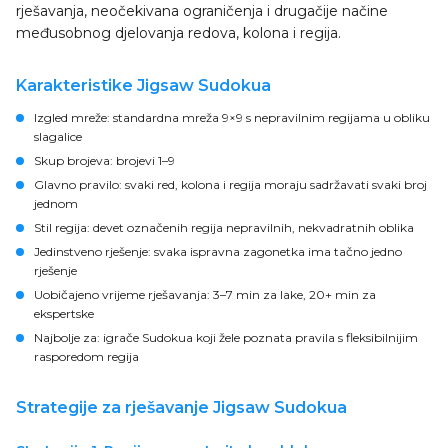
rješavanja, neočekivana ograničenja i drugačije načine
međusobnog djelovanja redova, kolona i regija.
Karakteristike Jigsaw Sudokua
Izgled mreže:
standardna mreža 9×9 s nepravilnim regijama u obliku
slagalice
Skup brojeva:
brojevi 1–9
Glavno pravilo:
svaki red, kolona i regija moraju sadržavati svaki broj
jednom
Stil regija:
devet označenih regija nepravilnih, nekvadratnih oblika
Jedinstveno rješenje:
svaka ispravna zagonetka ima tačno jedno
rješenje
Uobičajeno vrijeme rješavanja:
3–7 min za lake, 20+ min za
ekspertske
Najbolje za:
igrače Sudokua koji žele poznata pravila s fleksibilnijim
rasporedom regija
Strategije za rješavanje Jigsaw Sudokua