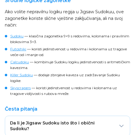
Srodne logičke zagonetke
Ako volite nepravilnu logiku regija u Jigsaw Sudokuu, ove
zagonetke koriste slične vještine zaključivanja, ali na svoj
način:
Sudoku
— klasična zagonetka 9×9 s redovima, kolonama i pravilnim
blokovima 3×3.
Futoshiki
— koristi jedinstvenost u redovima i kolonama uz tragove
veće-od i manje-od.
Calcudoku
— kombinuje Sudoku logiku jedinstvenosti s aritmetičkim
kavezima.
Killer Sudoku
— dodaje zbrojeve kaveza uz zadržavanje Sudoku
logike.
Skyscrapers
— koristi jedinstvenost u redovima i kolonama uz
tragove vidljivosti s rubova mreže.
Česta pitanja
Da li je Jigsaw Sudoku isto što i obični
Sudoku?