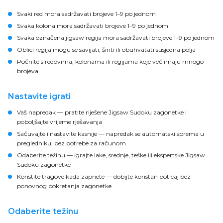
Svaki red mora sadržavati brojeve 1–9 po jednom
Svaka kolona mora sadržavati brojeve 1–9 po jednom
Svaka označena jigsaw regija mora sadržavati brojeve 1–9 po jednom
Oblici regija mogu se savijati, širiti ili obuhvatati susjedna polja
Počnite s redovima, kolonama ili regijama koje već imaju mnogo
brojeva
Nastavite igrati
Vaš napredak
— pratite riješene Jigsaw Sudoku zagonetke i
poboljšajte vrijeme rješavanja
Sačuvajte i nastavite kasnije
— napredak se automatski sprema u
pregledniku, bez potrebe za računom
Odaberite težinu
— igrajte lake, srednje, teške ili ekspertske Jigsaw
Sudoku zagonetke
Koristite tragove kada zapnete
— dobijte koristan poticaj bez
ponovnog pokretanja zagonetke
Odaberite težinu