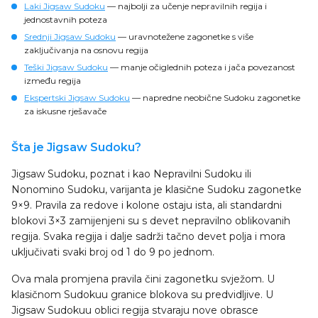
Laki Jigsaw Sudoku
— najbolji za učenje nepravilnih regija i
jednostavnih poteza
Srednji Jigsaw Sudoku
— uravnotežene zagonetke s više
zaključivanja na osnovu regija
Teški Jigsaw Sudoku
— manje očiglednih poteza i jača povezanost
između regija
Ekspertski Jigsaw Sudoku
— napredne neobične Sudoku zagonetke
za iskusne rješavače
Šta je Jigsaw Sudoku?
Jigsaw Sudoku, poznat i kao Nepravilni Sudoku ili
Nonomino Sudoku, varijanta je klasične Sudoku zagonetke
9×9. Pravila za redove i kolone ostaju ista, ali standardni
blokovi 3×3 zamijenjeni su s devet nepravilno oblikovanih
regija. Svaka regija i dalje sadrži tačno devet polja i mora
uključivati svaki broj od 1 do 9 po jednom.
Ova mala promjena pravila čini zagonetku svježom. U
klasičnom Sudokuu granice blokova su predvidljive. U
Jigsaw Sudokuu oblici regija stvaraju nove obrasce