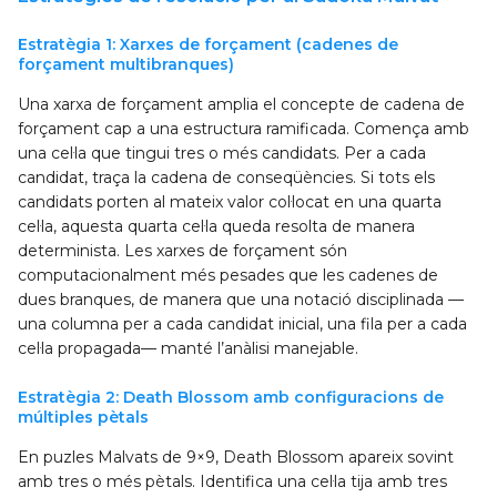
Estratègia 1: Xarxes de forçament (cadenes de
forçament multibranques)
Una xarxa de forçament amplia el concepte de cadena de
forçament cap a una estructura ramificada. Comença amb
una cel·la que tingui tres o més candidats. Per a cada
candidat, traça la cadena de conseqüències. Si tots els
candidats porten al mateix valor col·locat en una quarta
cel·la, aquesta quarta cel·la queda resolta de manera
determinista. Les xarxes de forçament són
computacionalment més pesades que les cadenes de
dues branques, de manera que una notació disciplinada —
una columna per a cada candidat inicial, una fila per a cada
cel·la propagada— manté l’anàlisi manejable.
Estratègia 2: Death Blossom amb configuracions de
múltiples pètals
En puzles Malvats de 9×9, Death Blossom apareix sovint
amb tres o més pètals. Identifica una cel·la tija amb tres