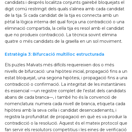
candidats i després localitza conjunts gairebé bloquejats el
digit comú restringit dels quals s’alinea amb cada candidat
de la tija. Si cada candidat de la tija es connecta amb un
pètal la lògica interna del qual força una contradicció o una
eliminació compartida, la cel·la tija es resol amb el candidat
que no produeix contradicció. La tècnica sovint elimina
quatre o més candidats de la graella en un sol moviment.
Estratègia 3: Bifurcació multilloc estructurada
Els puzles Malvats més difícils requereixen dos o més
nivells de bifurcació: una hipòtesi inicial, propagació fins a un
estat bloquejat, una segona hipòtesi, i propagació fins a una
contradicció o confirmació. La integritat de les instantànies
és essencial —un registre complet de l’estat dels candidats
abans de cada branca—, i també ho és la convenció de
nomenclatura: numera cada nivell de branca, etiqueta cada
hipòtesi amb la seva cel·la i candidat desencadenants, i
registra la profunditat de propagació en què es va produir la
contradicció o la resolució. Aquest és el mateix protocol que
fan servir els resolutors competitius i les eines de verificació