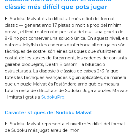
clàssic més difícil que pots jugar
El Sudoku Malvat és la dificultat més difícil del format
clàssic — generat amb 17 pistes o molt a prop del mínim
provat, el límit matemàtic per sota del qual una graella de
9×9 no pot conservar una solució única. En aquest nivell, els
patrons Jellyfish i les cadenes d’inferència alterna ja no són
tècniques de sostre; són eines bàsiques que s’utilitzen al
costat de les xarxes de forçament, les cadenes de conjunts
gairebé bloquejats, Death Blossom i la bifurcació
estructurada. La disposició clàssica de caixes 3×3 fa que
totes les tècniques avançades siguin aplicables, de manera
que un puzle Malvat és l’estàndard amb què es mesura
tota la resta de dificultats de Sudoku. Juga a puzles Malvats
il·limitats i gratis a
SudokuPro
.
Característiques del Sudoku Malvat
El Sudoku Malvat representa el nivell més difícil del format
de Sudoku més jugat arreu del món.