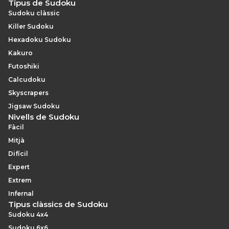
Tipus de Sudoku
Sudoku clàssic
Killer Sudoku
Hexadoku Sudoku
Kakuro
Futoshiki
Calcudoku
Skyscrapers
Jigsaw Sudoku
Nivells de Sudoku
Fàcil
Mitjà
Difícil
Expert
Extrem
Infernal
Tipus clàssics de Sudoku
Sudoku 4x4
Sudoku 6x6