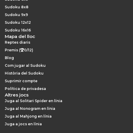
Sudoku 8x8
Sudoku 9x9
Sudoku 12x12
Sudoku 16x16
Mapa del lloc
Reptes diaris
Premis (🏆0/12)
Blog
Com jugar al Sudoku
Història del Sudoku
Suprimir compte
Política de privadesa
Altres jocs
Juga al Solitari Spider en línia
Juga al Nonogram en línia
Juga al Mahjong en línia
Juga a jocs en línia