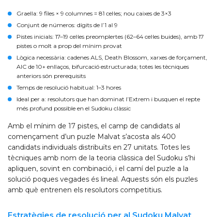
Graella
: 9 files × 9 columnes = 81 cel·les; nou caixes de 3×3
Conjunt de números
: dígits de l’1 al 9
Pistes inicials
: 17–19 cel·les preomplertes (62–64 cel·les buides), amb 17
pistes o molt a prop del mínim provat
Lògica necessària
: cadenes ALS, Death Blossom, xarxes de forçament,
AIC de 10+ enllaços, bifurcació estructurada; totes les tècniques
anteriors són prerequisits
Temps de resolució habitual
: 1–3 hores
Ideal per a
: resolutors que han dominat l’Extrem i busquen el repte
més profund possible en el Sudoku clàssic
Amb el mínim de 17 pistes, el camp de candidats al
començament d’un puzle Malvat s’acosta als 400
candidats individuals distribuïts en 27 unitats. Totes les
tècniques amb nom de la teoria clàssica del Sudoku s’hi
apliquen, sovint en combinació, i el camí del puzle a la
solució poques vegades és lineal. Aquests són els puzles
amb què entrenen els resolutors competitius.
Estratègies de resolució per al Sudoku Malvat