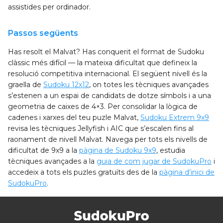
assistides per ordinador.
Passos següents
Has resolt el Malvat? Has conquerit el format de Sudoku
clàssic més difícil — la mateixa dificultat que defineix la
resolució competitiva internacional. El següent nivell és la
graella de
Sudoku 12x12
, on totes les tècniques avançades
s’estenen a un espai de candidats de dotze símbols i a una
geometria de caixes de 4×3. Per consolidar la lògica de
cadenes i xarxes del teu puzle Malvat,
Sudoku Extrem 9x9
revisa les tècniques Jellyfish i AIC que s’escalen fins al
raonament de nivell Malvat. Navega per tots els nivells de
dificultat de 9x9 a la
pàgina de Sudoku 9x9
, estudia
tècniques avançades a la
guia de com jugar de SudokuPro
i
accedeix a tots els puzles gratuïts des de la
pàgina d’inici de
SudokuPro
.