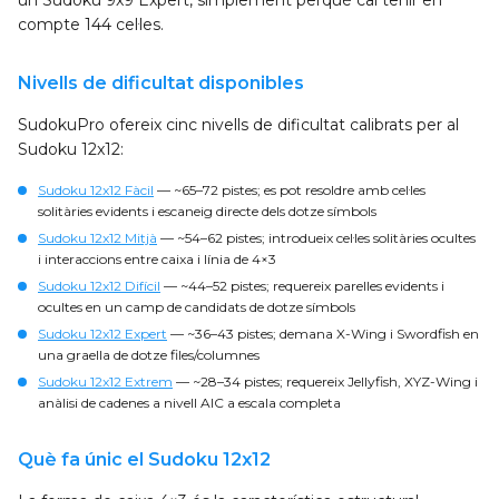
un Sudoku 9x9 Expert, simplement perquè cal tenir en
compte 144 cel·les.
Nivells de dificultat disponibles
SudokuPro ofereix cinc nivells de dificultat calibrats per al
Sudoku 12x12:
Sudoku 12x12 Fàcil
— ~65–72 pistes; es pot resoldre amb cel·les
solitàries evidents i escaneig directe dels dotze símbols
Sudoku 12x12 Mitjà
— ~54–62 pistes; introdueix cel·les solitàries ocultes
i interaccions entre caixa i línia de 4×3
Sudoku 12x12 Difícil
— ~44–52 pistes; requereix parelles evidents i
ocultes en un camp de candidats de dotze símbols
Sudoku 12x12 Expert
— ~36–43 pistes; demana X-Wing i Swordfish en
una graella de dotze files/columnes
Sudoku 12x12 Extrem
— ~28–34 pistes; requereix Jellyfish, XYZ-Wing i
anàlisi de cadenes a nivell AIC a escala completa
Què fa únic el Sudoku 12x12