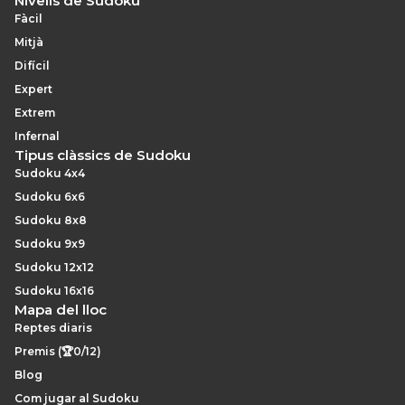
Nivells de Sudoku
Fàcil
Mitjà
Difícil
Expert
Extrem
Infernal
Tipus clàssics de Sudoku
Sudoku 4x4
Sudoku 6x6
Sudoku 8x8
Sudoku 9x9
Sudoku 12x12
Sudoku 16x16
Mapa del lloc
Reptes diaris
Premis (🏆0/12)
Blog
Com jugar al Sudoku