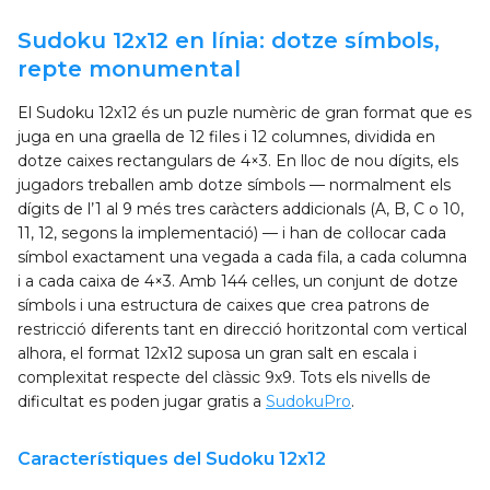
Sudoku 12x12 en línia: dotze símbols,
repte monumental
El Sudoku 12x12 és un puzle numèric de gran format que es
juga en una graella de 12 files i 12 columnes, dividida en
dotze caixes rectangulars de 4×3. En lloc de nou dígits, els
jugadors treballen amb dotze símbols — normalment els
dígits de l’1 al 9 més tres caràcters addicionals (A, B, C o 10,
11, 12, segons la implementació) — i han de col·locar cada
símbol exactament una vegada a cada fila, a cada columna
i a cada caixa de 4×3. Amb 144 cel·les, un conjunt de dotze
símbols i una estructura de caixes que crea patrons de
restricció diferents tant en direcció horitzontal com vertical
alhora, el format 12x12 suposa un gran salt en escala i
complexitat respecte del clàssic 9x9. Tots els nivells de
dificultat es poden jugar gratis a
SudokuPro
.
Característiques del Sudoku 12x12