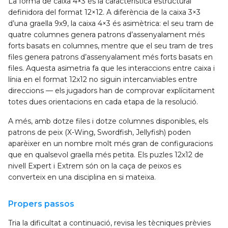
La forma de caixa 4×3 és la característica estructural
definidora del format 12×12. A diferència de la caixa 3×3
d’una graella 9x9, la caixa 4×3 és asimètrica: el seu tram de
quatre columnes genera patrons d’assenyalament més
forts basats en columnes, mentre que el seu tram de tres
files genera patrons d’assenyalament més forts basats en
files. Aquesta asimetria fa que les interaccions entre caixa i
línia en el format 12x12 no siguin intercanviables entre
direccions — els jugadors han de comprovar explícitament
totes dues orientacions en cada etapa de la resolució.
A més, amb dotze files i dotze columnes disponibles, els
patrons de peix (X-Wing, Swordfish, Jellyfish) poden
aparèixer en un nombre molt més gran de configuracions
que en qualsevol graella més petita. Els puzles 12x12 de
nivell Expert i Extrem són on la caça de peixos es
converteix en una disciplina en si mateixa.
Propers passos
Tria la dificultat a continuació, revisa les tècniques prèvies