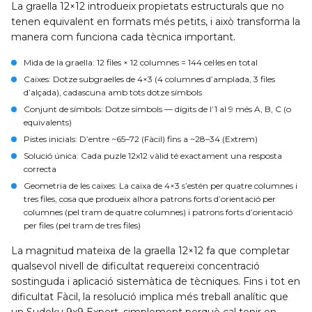
La graella 12×12 introdueix propietats estructurals que no
tenen equivalent en formats més petits, i això transforma la
manera com funciona cada tècnica important.
Mida de la graella
: 12 files × 12 columnes = 144 cel·les en total
Caixes
: Dotze subgraelles de 4×3 (4 columnes d’amplada, 3 files
d’alçada), cadascuna amb tots dotze símbols
Conjunt de símbols
: Dotze símbols — dígits de l’1 al 9 més A, B, C (o
equivalents)
Pistes inicials
: D’entre ~65–72 (Fàcil) fins a ~28–34 (Extrem)
Solució única
: Cada puzle 12x12 vàlid té exactament una resposta
correcta
Geometria de les caixes
: La caixa de 4×3 s’estén per quatre columnes i
tres files, cosa que produeix alhora patrons forts d’orientació per
columnes (pel tram de quatre columnes) i patrons forts d’orientació
per files (pel tram de tres files)
La magnitud mateixa de la graella 12×12 fa que completar
qualsevol nivell de dificultat requereixi concentració
sostinguda i aplicació sistemàtica de tècniques. Fins i tot en
dificultat Fàcil, la resolució implica més treball analític que