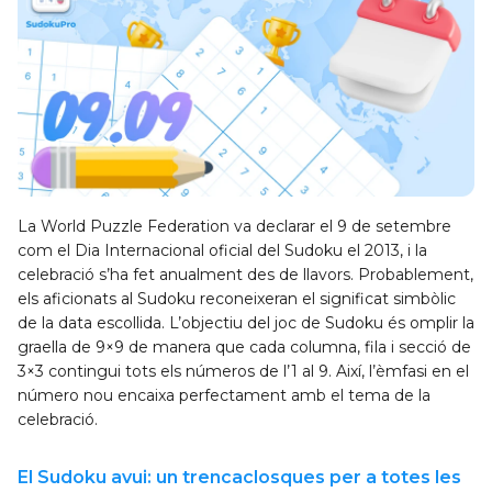
La World Puzzle Federation va declarar el 9 de setembre
com el Dia Internacional oficial del Sudoku el 2013, i la
celebració s’ha fet anualment des de llavors. Probablement,
els aficionats al Sudoku reconeixeran el significat simbòlic
de la data escollida. L’objectiu del joc de Sudoku és omplir la
graella de 9×9 de manera que cada columna, fila i secció de
3×3 contingui tots els números de l’1 al 9. Així, l’èmfasi en el
número nou encaixa perfectament amb el tema de la
celebració.
El Sudoku avui: un trencaclosques per a totes les