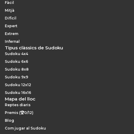
Fàcil
Mitjà
Difícil
Expert
Extrem
Infernal
Tipus clàssics de Sudoku
Sudoku 4x4
Sudoku 6x6
Sudoku 8x8
Sudoku 9x9
Sudoku 12x12
Sudoku 16x16
Mapa del lloc
Reptes diaris
Premis (🏆0/12)
Blog
Com jugar al Sudoku