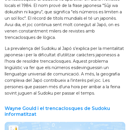
locals el 1984. El nom prové de la frase japonesa "Sūji wa
dokushin ni kagiru", que significa "els números es limiten a
un sol lloc". El rècord de títols mundials el té un japonès.
Avui dia, el joc continua sent molt conegut al Japó, on es
venen constantment milers de revistes amb
trencaclosques de lògica.
La prevalença del Sudoku al Japó s’explica per la mentalitat
japonesa i per la dificultat d’utilitzar caràcters japonesos a
l’hora de resoldre trencaclosques. Aquest problema
lingüístic va fer que els números esdevinguessin un
llenguatge universal de comunicació. A més, la geografia
complexa del Japó contribueix a l’interès pel joc. Les
persones que passen més d’una hora per arribar a la feina
sovint juguen al Sudoku per passar el temps.
Wayne Gould i el trencaclosques de Sudoku
informatitzat