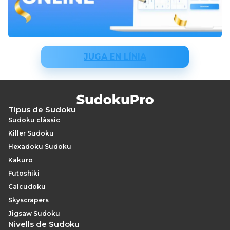
JUGA EN LÍNIA
Tipus de Sudoku
Sudoku clàssic
Killer Sudoku
Hexadoku Sudoku
Kakuro
Futoshiki
Calcudoku
Skyscrapers
Jigsaw Sudoku
Nivells de Sudoku