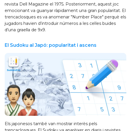
revista Dell Magazine el 1975. Posteriorment, aquest joc
emocionant va guanyar ràpidament una gran popularitat. El
trencaclosques es va anomenar "Number Place" perquè els
jugadors havien d’introduir números a les cel·les buides
d’una graella de 9x9.
El Sudoku al Japó: popularitat i ascens
Els japonesos també van mostrar interès pels
trencaclosques. El Sudoku va aparèixer en diaris i revistes