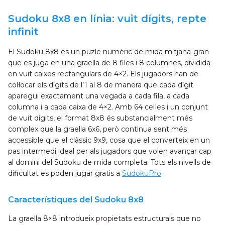
Sudoku 8x8 en línia: vuit dígits, repte
infinit
El Sudoku 8x8 és un puzle numèric de mida mitjana-gran
que es juga en una graella de 8 files i 8 columnes, dividida
en vuit caixes rectangulars de 4×2. Els jugadors han de
col·locar els dígits de l’1 al 8 de manera que cada dígit
aparegui exactament una vegada a cada fila, a cada
columna i a cada caixa de 4×2. Amb 64 cel·les i un conjunt
de vuit dígits, el format 8x8 és substancialment més
complex que la graella 6x6, però continua sent més
accessible que el clàssic 9x9, cosa que el converteix en un
pas intermedi ideal per als jugadors que volen avançar cap
al domini del Sudoku de mida completa. Tots els nivells de
dificultat es poden jugar gratis a
SudokuPro
.
Característiques del Sudoku 8x8
La graella 8×8 introdueix propietats estructurals que no