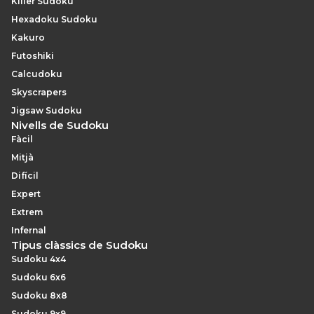
Killer Sudoku
Hexadoku Sudoku
Kakuro
Futoshiki
Calcudoku
Skyscrapers
Jigsaw Sudoku
Nivells de Sudoku
Fàcil
Mitjà
Difícil
Expert
Extrem
Infernal
Tipus clàssics de Sudoku
Sudoku 4x4
Sudoku 6x6
Sudoku 8x8
Sudoku 9x9