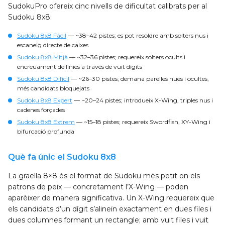
SudokuPro ofereix cinc nivells de dificultat calibrats per al
Sudoku 8x8:
Sudoku 8x8 Fàcil
— ~38–42 pistes; es pot resoldre amb solters nus i
escaneig directe de caixes
Sudoku 8x8 Mitjà
— ~32–36 pistes; requereix solters ocults i
encreuament de línies a través de vuit dígits
Sudoku 8x8 Difícil
— ~26–30 pistes; demana parelles nues i ocultes,
més candidats bloquejats
Sudoku 8x8 Expert
— ~20–24 pistes; introdueix X-Wing, triples nus i
cadenes forçades
Sudoku 8x8 Extrem
— ~15–18 pistes; requereix Swordfish, XY-Wing i
bifurcació profunda
Què fa únic el Sudoku 8x8
La graella 8×8 és el format de Sudoku més petit on els
patrons de peix — concretament l’X-Wing — poden
aparèixer de manera significativa. Un X-Wing requereix que
els candidats d’un dígit s’alineïn exactament en dues files i
dues columnes formant un rectangle; amb vuit files i vuit