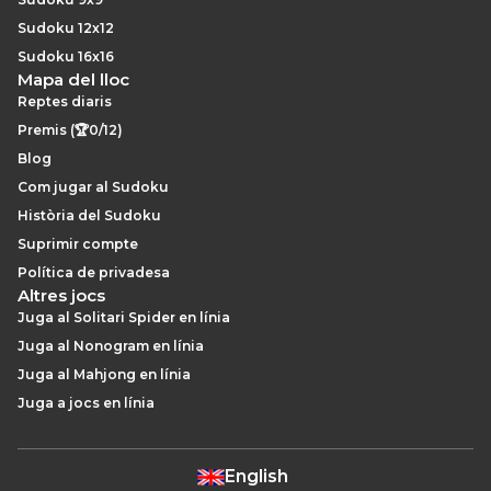
Sudoku 12x12
Sudoku 16x16
Mapa del lloc
Reptes diaris
Premis (🏆0/12)
Blog
Com jugar al Sudoku
Història del Sudoku
Suprimir compte
Política de privadesa
Altres jocs
Juga al Solitari Spider en línia
Juga al Nonogram en línia
Juga al Mahjong en línia
Juga a jocs en línia
English