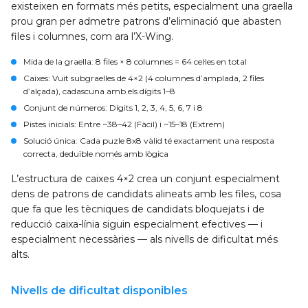
existeixen en formats més petits, especialment una graella
prou gran per admetre patrons d’eliminació que abasten
files i columnes, com ara l’X-Wing.
Mida de la graella
: 8 files × 8 columnes = 64 cel·les en total
Caixes
: Vuit subgraelles de 4×2 (4 columnes d’amplada, 2 files
d’alçada), cadascuna amb els dígits 1–8
Conjunt de números
: Dígits 1, 2, 3, 4, 5, 6, 7 i 8
Pistes inicials
: Entre ~38–42 (Fàcil) i ~15–18 (Extrem)
Solució única
: Cada puzle 8x8 vàlid té exactament una resposta
correcta, deduïble només amb lògica
L’estructura de caixes 4×2 crea un conjunt especialment
dens de patrons de candidats alineats amb les files, cosa
que fa que les tècniques de candidats bloquejats i de
reducció caixa-línia siguin especialment efectives — i
especialment necessàries — als nivells de dificultat més
alts.
Nivells de dificultat disponibles