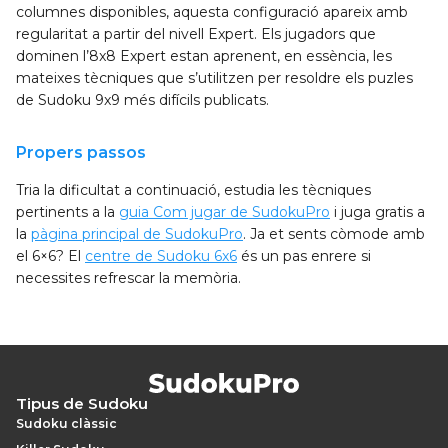
columnes disponibles, aquesta configuració apareix amb
regularitat a partir del nivell Expert. Els jugadors que
dominen l’8x8 Expert estan aprenent, en essència, les
mateixes tècniques que s’utilitzen per resoldre els puzles
de Sudoku 9x9 més difícils publicats.
Propers passos
Tria la dificultat a continuació, estudia les tècniques
pertinents a la
guia Com jugar de SudokuPro
i juga gratis a
la
pàgina principal de SudokuPro
. Ja et sents còmode amb
el 6×6? El
centre de Sudoku 6x6
és un pas enrere si
necessites refrescar la memòria.
Tipus de Sudoku
Sudoku clàssic