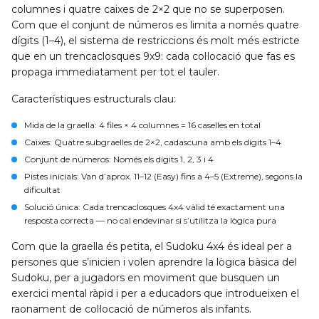
columnes i quatre caixes de 2×2 que no se superposen.
Com que el conjunt de números es limita a només quatre
dígits (1–4), el sistema de restriccions és molt més estricte
que en un trencaclosques 9x9: cada col·locació que fas es
propaga immediatament per tot el tauler.
Característiques estructurals clau:
Mida de la graella
: 4 files × 4 columnes = 16 caselles en total
Caixes
: Quatre subgraelles de 2×2, cadascuna amb els dígits 1–4
Conjunt de números
: Només els dígits 1, 2, 3 i 4
Pistes inicials
: Van d’aprox. 11–12 (Easy) fins a 4–5 (Extreme), segons la
dificultat
Solució única
: Cada trencaclosques 4x4 vàlid té exactament una
resposta correcta — no cal endevinar si s’utilitza la lògica pura
Com que la graella és petita, el Sudoku 4x4 és ideal per a
persones que s’inicien i volen aprendre la lògica bàsica del
Sudoku, per a jugadors en moviment que busquen un
exercici mental ràpid i per a educadors que introdueixen el
raonament de col·locació de números als infants.