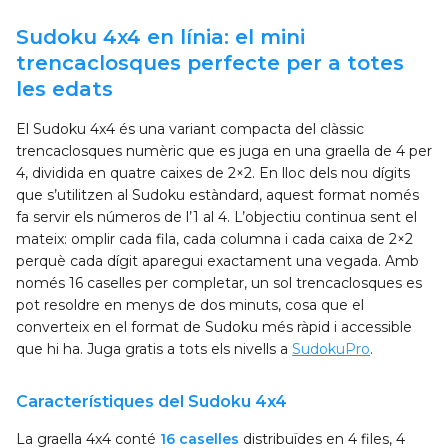
Sudoku 4x4 en línia: el mini
trencaclosques perfecte per a totes
les edats
El Sudoku 4x4 és una variant compacta del clàssic
trencaclosques numèric que es juga en una graella de 4 per
4, dividida en quatre caixes de 2×2. En lloc dels nou dígits
que s’utilitzen al Sudoku estàndard, aquest format només
fa servir els números de l’1 al 4. L’objectiu continua sent el
mateix: omplir cada fila, cada columna i cada caixa de 2×2
perquè cada dígit aparegui exactament una vegada. Amb
només 16 caselles per completar, un sol trencaclosques es
pot resoldre en menys de dos minuts, cosa que el
converteix en el format de Sudoku més ràpid i accessible
que hi ha. Juga gratis a tots els nivells a
SudokuPro
.
Característiques del Sudoku 4x4
La graella 4x4 conté
16 caselles
distribuïdes en 4 files, 4