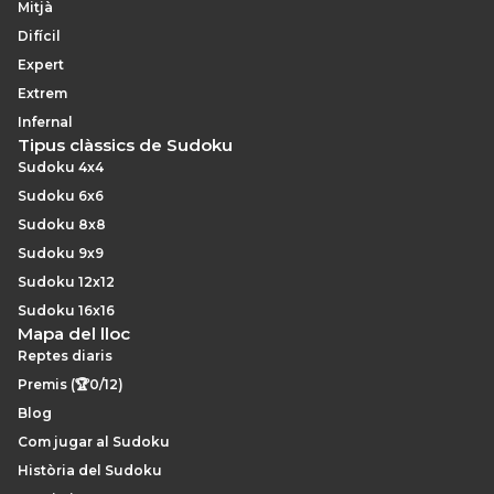
Mitjà
Difícil
Expert
Extrem
Infernal
Tipus clàssics de Sudoku
Sudoku 4x4
Sudoku 6x6
Sudoku 8x8
Sudoku 9x9
Sudoku 12x12
Sudoku 16x16
Mapa del lloc
Reptes diaris
Premis (🏆0/12)
Blog
Com jugar al Sudoku
Història del Sudoku