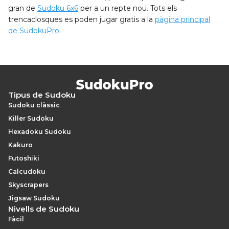
gran de
Sudoku 6x6
per a un repte nou. Tots els
trencaclosques es poden jugar gratis a la
pàgina principal
de SudokuPro
.
Tipus de Sudoku
Sudoku clàssic
Killer Sudoku
Hexadoku Sudoku
Kakuro
Futoshiki
Calcudoku
Skyscrapers
Jigsaw Sudoku
Nivells de Sudoku
Fàcil