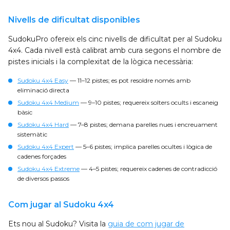
Nivells de dificultat disponibles
SudokuPro ofereix els cinc nivells de dificultat per al Sudoku
4x4. Cada nivell està calibrat amb cura segons el nombre de
pistes inicials i la complexitat de la lògica necessària:
Sudoku 4x4 Easy
— 11–12 pistes; es pot resoldre només amb
eliminació directa
Sudoku 4x4 Medium
— 9–10 pistes; requereix solters ocults i escaneig
bàsic
Sudoku 4x4 Hard
— 7–8 pistes; demana parelles nues i encreuament
sistemàtic
Sudoku 4x4 Expert
— 5–6 pistes; implica parelles ocultes i lògica de
cadenes forçades
Sudoku 4x4 Extreme
— 4–5 pistes; requereix cadenes de contradicció
de diversos passos
Com jugar al Sudoku 4x4
Ets nou al Sudoku? Visita la
guia de com jugar de