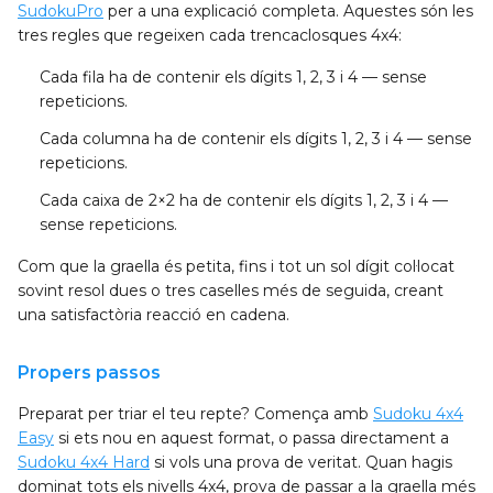
SudokuPro
per a una explicació completa. Aquestes són les
tres regles que regeixen cada trencaclosques 4x4:
Cada fila
ha de contenir els dígits 1, 2, 3 i 4 — sense
repeticions.
Cada columna
ha de contenir els dígits 1, 2, 3 i 4 — sense
repeticions.
Cada caixa de 2×2
ha de contenir els dígits 1, 2, 3 i 4 —
sense repeticions.
Com que la graella és petita, fins i tot un sol dígit col·locat
sovint resol dues o tres caselles més de seguida, creant
una satisfactòria reacció en cadena.
Propers passos
Preparat per triar el teu repte? Comença amb
Sudoku 4x4
Easy
si ets nou en aquest format, o passa directament a
Sudoku 4x4 Hard
si vols una prova de veritat. Quan hagis
dominat tots els nivells 4x4, prova de passar a la graella més